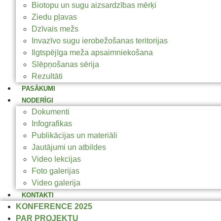
Biotopu un sugu aizsardzības mērķi
Ziedu pļavas
Dzīvais mežs
Invazīvo sugu ierobežošanas teritorijas
Ilgtspējīga meža apsaimniekošana
Slēpņošanas sērija
Rezultāti
PASĀKUMI
NODERĪGI
Dokumenti
Infografikas
Publikācijas un materiāli
Jautājumi un atbildes
Video lekcijas
Foto galerijas
Video galerija
KONTAKTI
KONFERENCE 2025
PAR PROJEKTU