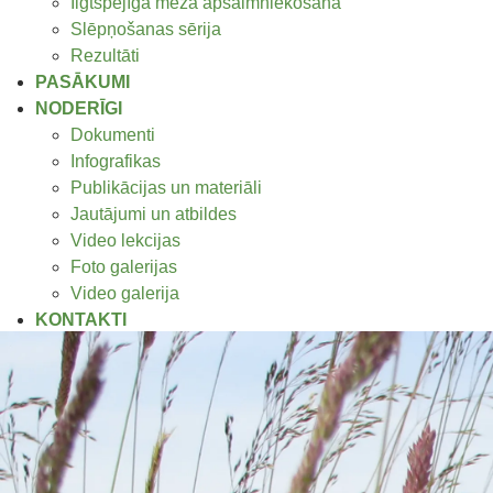
Ilgtspējīga meža apsaimniekošana
Slēpņošanas sērija
Rezultāti
PASĀKUMI
NODERĪGI
Dokumenti
Infografikas
Publikācijas un materiāli
Jautājumi un atbildes
Video lekcijas
Foto galerijas
Video galerija
KONTAKTI