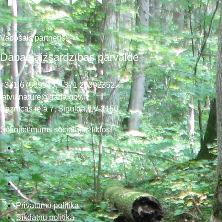
Vadošais partneris:
Dabas aizsardzības pārvalde
+371 67509545,
+371 26392352
latvianature@daba.gov.lv
Baznīcas iela 7, Sigulda, LV-2150
Sekojiet mums sociālajos tīklos!
Privātuma politika
Sīkdatņu politika