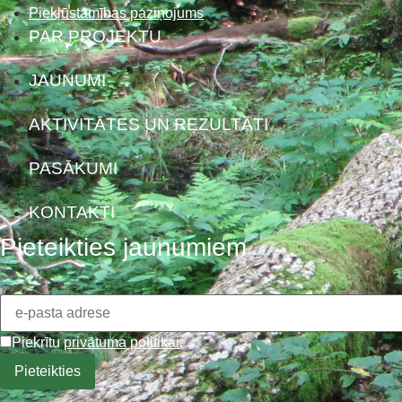
Piekļūstamības paziņojums
PAR PROJEKTU
JAUNUMI
AKTIVITĀTES UN REZULTĀTI
PASĀKUMI
KONTAKTI
Pieteikties jaunumiem
Piekrītu
privātuma politikai
.