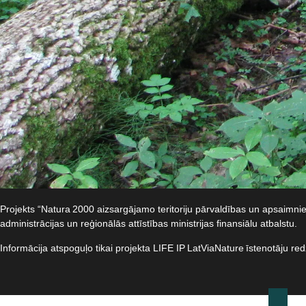
Projekts “Natura 2000 aizsargājamo teritoriju pārvaldības un apsaimn
administrācijas un reģionālās attīstības ministrijas finansiālu atbalstu.​
Informācija atspoguļo tikai projekta LIFE IP LatViaNature īstenotāju re