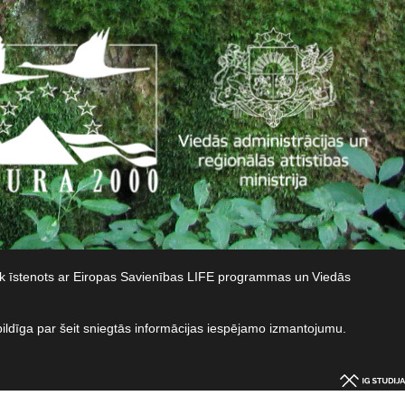
iek īstenots ar Eiropas Savienības LIFE programmas un Viedās
bildīga par šeit sniegtās informācijas iespējamo izmantojumu.​