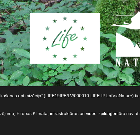
iekošanas optimizācija” (LIFE19IPE/LV/000010 LIFE-IP LatViaNature) t
dzējumu, Eiropas Klimata, infrastruktūras un vides izpildaģentūra nav at