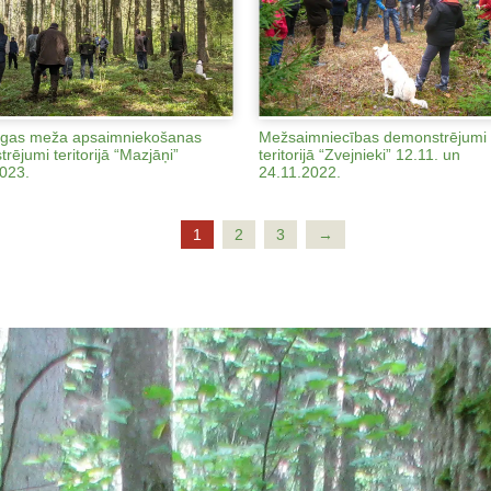
jīgas meža apsaimniekošanas
Mežsaimniecības demonstrējumi
rējumi teritorijā “Mazjāņi”
teritorijā “Zvejnieki” 12.11. un
023.
24.11.2022.
1
2
3
→