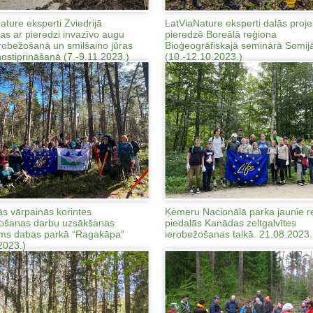
ature eksperti Zviedrijā
LatViaNature eksperti dalās proje
tas ar pieredzi invazīvo augu
pieredzē Boreālā reģiona
robežošanā un smilšaino jūras
Bioģeogrāfiskajā seminārā Somij
nostiprināšanā (7.-9.11.2023.)
(10.-12.10.2023.)
ās vārpainās korintes
Ķemeru Nacionālā parka jaunie re
žošanas darbu uzsākšanas
piedalās Kanādas zeltgalvītes
ms dabas parkā “Ragakāpa”
ierobežošanas talkā. 21.08.2023.
2023.)