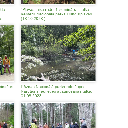
kta
“Pļavas taisa rudenī” seminārs – talka
Ķemeru Nacionālā parka Dundurpļavās
ā
(13.10.2023.)
indžeri
Rāznas Nacionālā parka robežupes
Narūtas straujteces atjaunošanas talka.
01.08.2023.