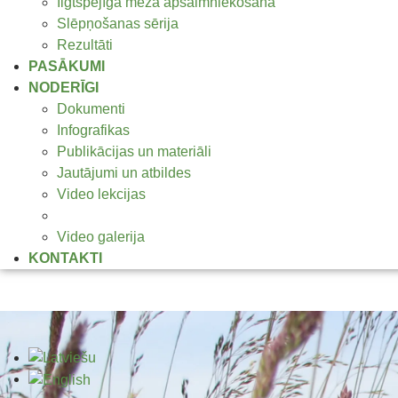
Ilgtspējīga meža apsaimniekošana
Slēpņošanas sērija
Rezultāti
PASĀKUMI
NODERĪGI
Dokumenti
Infografikas
Publikācijas un materiāli
Jautājumi un atbildes
Video lekcijas
Foto galerijas
Video galerija
KONTAKTI