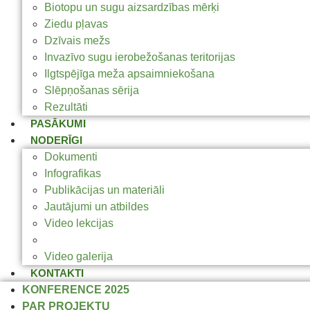
Biotopu un sugu aizsardzības mērķi
Ziedu pļavas
Dzīvais mežs
Invazīvo sugu ierobežošanas teritorijas
Ilgtspējīga meža apsaimniekošana
Slēpņošanas sērija
Rezultāti
PASĀKUMI
NODERĪGI
Dokumenti
Infografikas
Publikācijas un materiāli
Jautājumi un atbildes
Video lekcijas
Foto galerijas
Video galerija
KONTAKTI
KONFERENCE 2025
PAR PROJEKTU