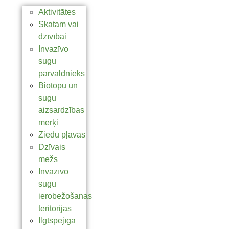
Aktivitātes
Skatam vai
dzīvībai
Invazīvo
sugu
pārvaldnieks
Biotopu un
sugu
aizsardzības
mērķi
Ziedu pļavas
Dzīvais
mežs
Invazīvo
sugu
ierobežošanas
teritorijas
Ilgtspējīga