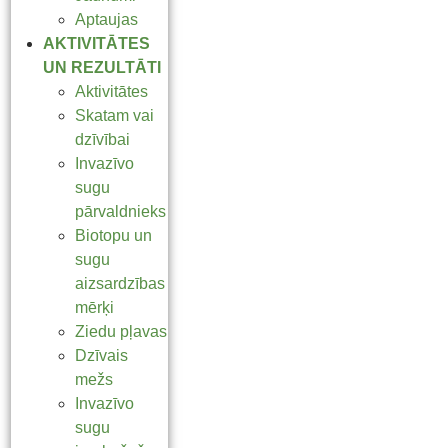
Aptaujas
AKTIVITĀTES
UN REZULTĀTI
Aktivitātes
Skatam vai
dzīvībai
Invazīvo
sugu
pārvaldnieks
Biotopu un
sugu
aizsardzības
mērķi
Ziedu pļavas
Dzīvais
mežs
Invazīvo
sugu