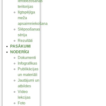
ierobežošanas
teritorijas
Ilgtspējīga
meža
apsaimniekošana
Slēpņošanas
sērija
Rezultāti
PASĀKUMI
NODERĪGI
Dokumenti
Infografikas
Publikācijas
un materiāli
Jautājumi un
atbildes
Video
lekcijas
Foto