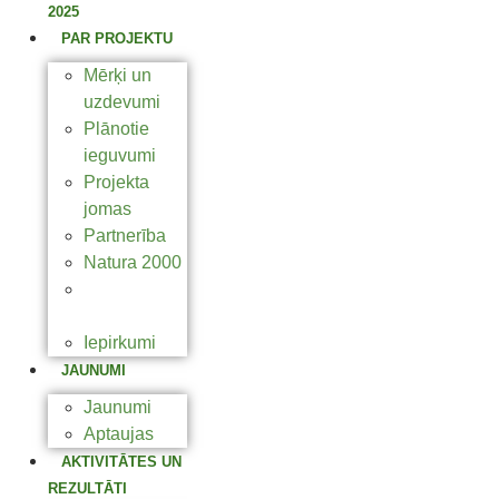
2025
PAR PROJEKTU
Mērķi un
uzdevumi
Plānotie
ieguvumi
Projekta
jomas
Partnerība
Natura 2000
LIFE
programma
Iepirkumi
JAUNUMI
Jaunumi
Aptaujas
AKTIVITĀTES UN
REZULTĀTI