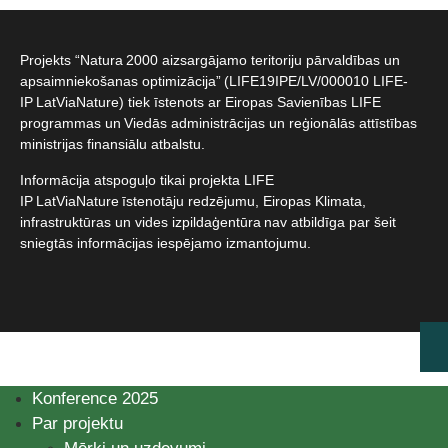
Projekts “Natura 2000 aizsargājamo teritoriju pārvaldības un
apsaimniekošanas optimizācija” (LIFE19IPE/LV/000010 LIFE-
IP LatViaNature) tiek īstenots ar Eiropas Savienības LIFE
programmas un Viedās administrācijas un reģionālās attīstības
ministrijas finansiālu atbalstu.​
Informācija atspoguļo tikai projekta LIFE
IP LatViaNature īstenotāju redzējumu, Eiropas Klimata,
infrastruktūras un vides izpildaģentūra nav atbildīga par šeit
sniegtās informācijas iespējamo izmantojumu.​
Konference 2025
Par projektu