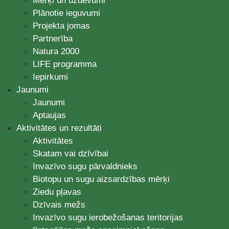
Mērķi un uzdevumi
Plānotie ieguvumi
Projekta jomas
Partnerība
Natura 2000
LIFE programma
Iepirkumi
Jaunumi
Jaunumi
Aptaujas
Aktivitātes un rezultāti
Aktivitātes
Skatam vai dzīvībai
Invazīvo sugu pārvaldnieks
Biotopu un sugu aizsardzības mērķi
Ziedu pļavas
Dzīvais mežs
Invazīvo sugu ierobežošanas teritorijas