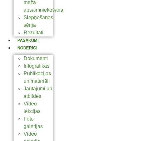
meža
apsaimniekošana
Slēpņošanas
sērija
Rezultāti
PASĀKUMI
NODERĪGI
Dokumenti
Infografikas
Publikācijas
un materiāli
Jautājumi un
atbildes
Video
lekcijas
Foto
galerijas
Video