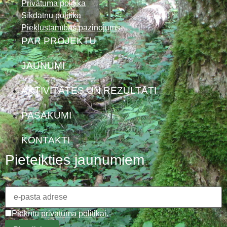
Privātuma politika
Sīkdatņu politika
Piekļūstamības paziņojums
PAR PROJEKTU
JAUNUMI
AKTIVITĀTES UN REZULTĀTI
PASĀKUMI
KONTAKTI
Pieteikties jaunumiem
Piekrītu
privātuma politikai
.