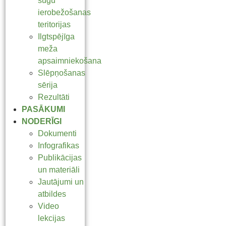
sugu
ierobežošanas
teritorijas
Ilgtspējīga
meža
apsaimniekošana
Slēpņošanas
sērija
Rezultāti
PASĀKUMI
NODERĪGI
Dokumenti
Infografikas
Publikācijas
un materiāli
Jautājumi un
atbildes
Video
lekcijas