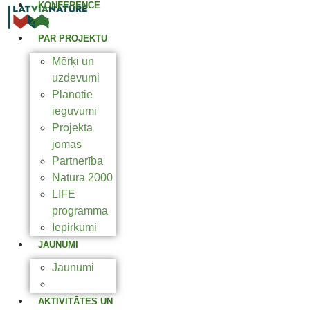
KONFERENCE
2025
PAR PROJEKTU
Mērķi un
uzdevumi
Plānotie
ieguvumi
Projekta
jomas
Partnerība
Natura 2000
LIFE
programma
Iepirkumi
JAUNUMI
Jaunumi
Aptaujas
AKTIVITĀTES UN