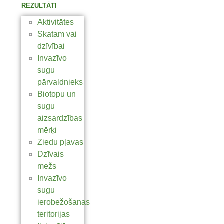
REZULTĀTI
Aktivitātes
Skatam vai
dzīvībai
Invazīvo
sugu
pārvaldnieks
Biotopu un
sugu
aizsardzības
mērķi
Ziedu pļavas
Dzīvais
mežs
Invazīvo
sugu
ierobežošanas
teritorijas