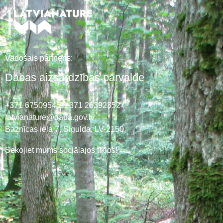
Vadošais partneris:
Dabas aizsardzības pārvalde
+371 67509545,
+371 26392352
latvianature@daba.gov.lv
Baznīcas iela 7, Sigulda, LV-2150
Sekojiet mums sociālajos tīklos!