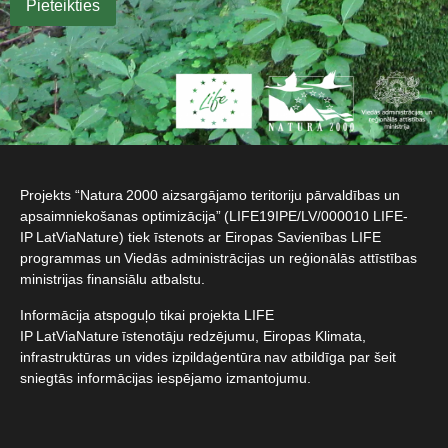
Projekts “Natura 2000 aizsargājamo teritoriju pārvaldības un
apsaimniekošanas optimizācija” (LIFE19IPE/LV/000010 LIFE-
IP LatViaNature) tiek īstenots ar Eiropas Savienības LIFE
programmas un Viedās administrācijas un reģionālās attīstības
ministrijas finansiālu atbalstu.​
Informācija atspoguļo tikai projekta LIFE
IP LatViaNature īstenotāju redzējumu, Eiropas Klimata,
infrastruktūras un vides izpildaģentūra nav atbildīga par šeit
sniegtās informācijas iespējamo izmantojumu.​