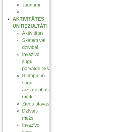
Jaunumi
Aptaujas
AKTIVITĀTES
UN REZULTĀTI
Aktivitātes
Skatam vai
dzīvībai
Invazīvo
sugu
pārvaldnieks
Biotopu un
sugu
aizsardzības
mērķi
Ziedu pļavas
Dzīvais
mežs
Invazīvo