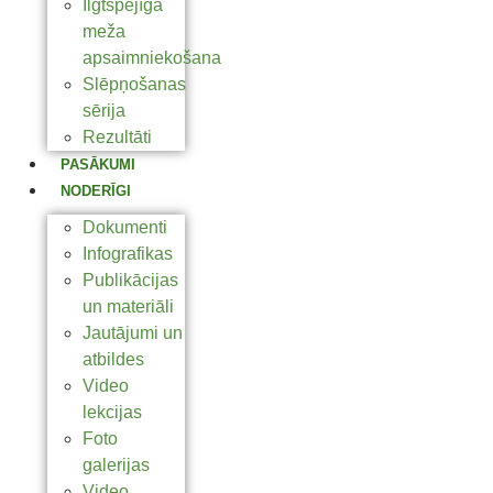
Ilgtspējīga
meža
apsaimniekošana
Slēpņošanas
sērija
Rezultāti
PASĀKUMI
NODERĪGI
Dokumenti
Infografikas
Publikācijas
un materiāli
Jautājumi un
atbildes
Video
lekcijas
Foto
galerijas
Video