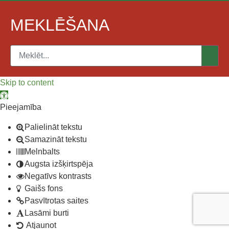
MEKLĒŠANA
Skip to content
Open toolbar
Pieejamība
Palielināt tekstu
Samazināt tekstu
Melnbalts
Augsta izšķirtspēja
Negatīvs kontrasts
Gaišs fons
Pasvītrotas saites
Lasāmi burti
Atjaunot