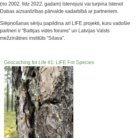
(no 2002. līdz 2022. gadam) īstenojusi vai turpina īstenot
Dabas aizsardzības pārvalde sadarbībā ar partneriem.
Slēpņošanas sēriju papildina arī LIFE projekti, kuru vadošie
partneri ir “Baltijas vides forums” un Latvijas Valsts
mežzinātnes institūts “Silava”.
Geocaching for Life #1: LIFE For Species