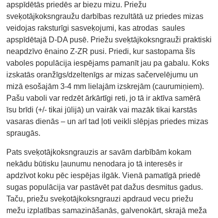
apspīdētās priedēs ar biezu mizu. Priežu
sveķotājkoksngraužu darbības rezultātā uz priedes mizas
veidojas raksturīgi sasveķojumi, kas atrodas saules
apspīdētajā D-DA pusē. Priežu sveķtājkoksngrauži praktiski
neapdzīvo ēnaino Z-ZR pusi. Priedi, kur sastopama šīs
vaboles populācija iespējams pamanīt jau pa gabalu. Koks
izskatās oranžīgs/dzeltenīgs ar mizas sačervelējumu un
mizā esošajām 3-4 mm lielajām izskrejām (caurumiņiem).
Pašu vaboli var redzēt ārkārtīgi reti, jo tā ir aktīva samērā
īsu brīdi (+/- tikai jūlijā) un vairāk vai mazāk tikai karstās
vasaras dienās – un arī tad ļoti veikli slēpjas priedes mizas
spraugās.
Pats sveķotājkoksngrauzis ar savām darbībām kokam
nekādu būtisku ļaunumu nenodara jo tā interesēs ir
apdzīvot koku pēc iespējas ilgāk. Vienā pamatīgā priedē
sugas populācija var pastāvēt pat dažus desmitus gadus.
Taču, priežu sveķotājkoksngrauzi apdraud vecu priežu
mežu izplatības samazināšanās, galvenokārt, skrajā meža