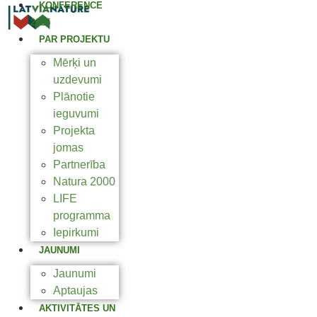
KONFERENCE
2025
PAR PROJEKTU
Mērķi un
uzdevumi
Plānotie
ieguvumi
Projekta
jomas
Partnerība
Natura 2000
LIFE
programma
Iepirkumi
JAUNUMI
Jaunumi
Aptaujas
AKTIVITĀTES UN