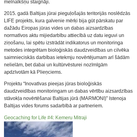
melnalkšņu staignāji.
2015. gadā Baltijas jūrai pieguļošajās teritorijās noslēdzās
LIFE projekts, kura galvenie mērķi bija gūt pārskatu par
dažādu Eiropas jūras vides un dabas aizsardzības
normatīvos aktu mijiedarbību attiecībā uz datu ieguvi un
ziņošanu, lai spētu izstrādāt indikatorus un monitoringa
metodes integrētam bioloģiskās daudzveidības un cilvēka
saimnieciskās darbības ietekmju novērtējumam arī šādām
nelielām, bet dabai un kultūrvēsturei nozīmīgām
apdzīvotām kā Plieņciems.
Projektu “Inovatīvas pieejas jūras bioloģiskās
daudzveidības monitoringam un dabas vērtību aizsardzības
stāvokļa novērtēšanai Baltijas jūrā (MARMONI)” īstenoja
Baltijas vides forums sadarbībā ar partneriem.
Geocaching for Life #4: Kemeru Mitraji