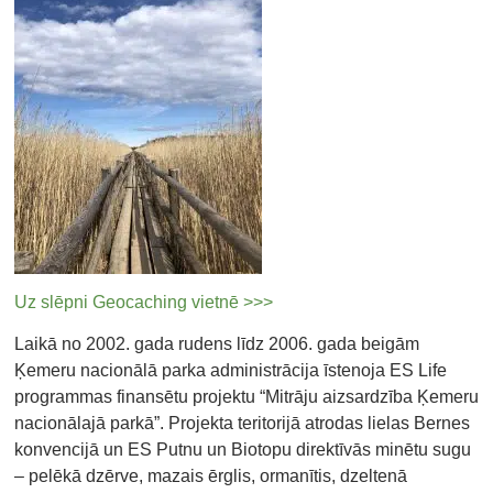
Uz slēpni Geocaching vietnē >>>
Laikā no 2002. gada rudens līdz 2006. gada beigām
Ķemeru nacionālā parka administrācija īstenoja ES Life
programmas finansētu projektu “Mitrāju aizsardzība Ķemeru
nacionālajā parkā”. Projekta teritorijā atrodas lielas Bernes
konvencijā un ES Putnu un Biotopu direktīvās minētu sugu
– pelēkā dzērve, mazais ērglis, ormanītis, dzeltenā