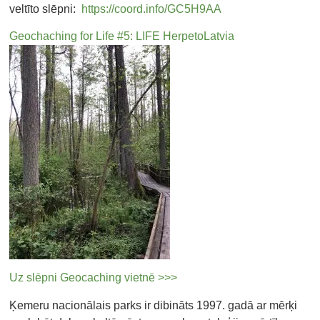
veltīto slēpni:
https://coord.info/GC5H9AA
Geochaching for Life #5: LIFE HerpetoLatvia
Uz slēpni Geocaching vietnē >>>
Ķemeru nacionālais parks ir dibināts 1997. gadā ar mērķi