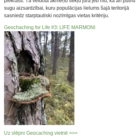
piekrasti. Tā veidota akmeņu sēkļu jūrā jeb rifu, kā arī putnu
sugu aizsardzībai, kuru populācijas lielums šajā teritorijā
sasniedz starptautiski nozīmīgas vietas kritēriju.
Geochaching for Life #3: LIFE MARMONI
Uz slēpni Geocaching vietnē >>>