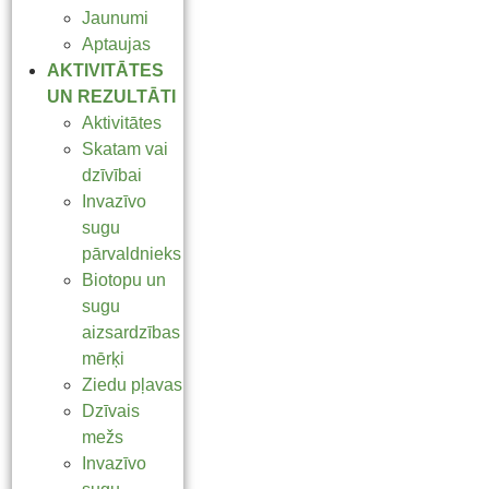
Jaunumi
Aptaujas
AKTIVITĀTES
UN REZULTĀTI
Aktivitātes
Skatam vai
dzīvībai
Invazīvo
sugu
pārvaldnieks
Biotopu un
sugu
aizsardzības
mērķi
Ziedu pļavas
Dzīvais
mežs
Invazīvo