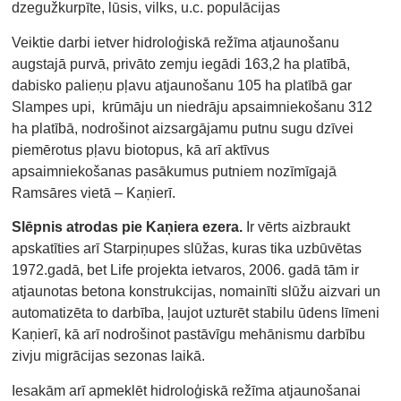
dzegužkurpīte, lūsis, vilks, u.c. populācijas
Veiktie darbi ietver hidroloģiskā režīma atjaunošanu
augstajā purvā, privāto zemju iegādi 163,2 ha platībā,
dabisko palieņu pļavu atjaunošanu 105 ha platībā gar
Slampes upi, krūmāju un niedrāju apsaimniekošanu 312
ha platībā, nodrošinot aizsargājamu putnu sugu dzīvei
piemērotus pļavu biotopus, kā arī aktīvus
apsaimniekošanas pasākumus putniem nozīmīgajā
Ramsāres vietā – Kaņierī.
Slēpnis atrodas pie Kaņiera ezera.
Ir vērts aizbraukt
apskatīties arī Starpiņupes slūžas, kuras tika uzbūvētas
1972.gadā, bet Life projekta ietvaros, 2006. gadā tām ir
atjaunotas betona konstrukcijas, nomainīti slūžu aizvari un
automatizēta to darbība, ļaujot uzturēt stabilu ūdens līmeni
Kaņierī, kā arī nodrošinot pastāvīgu mehānismu darbību
zivju migrācijas sezonas laikā.
Iesakām arī apmeklēt hidroloģiskā režīma atjaunošanai