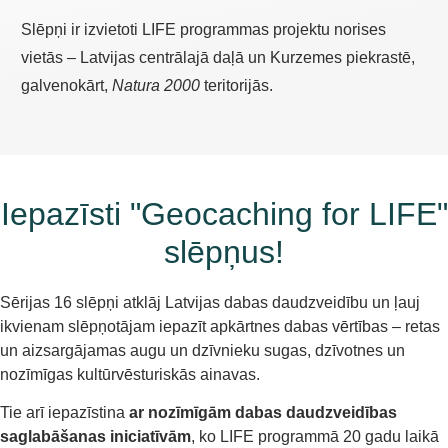
Slēpņi ir izvietoti LIFE programmas projektu norises
vietās – Latvijas centrālajā daļā un Kurzemes piekrastē,
galvenokārt,
Natura 2000
teritorijās.
Iepazīsti "Geocaching for LIFE"
slēpņus!
Sērijas 16 slēpņi atklāj Latvijas dabas daudzveidību un ļauj
ikvienam slēpņotājam iepazīt apkārtnes dabas vērtības – retas
un aizsargājamas augu un dzīvnieku sugas, dzīvotnes un
nozīmīgas kultūrvēsturiskās ainavas.
Tie arī iepazīstina
ar nozīmīgām dabas daudzveidības
saglabāšanas iniciatīvām
, ko LIFE programmā 20 gadu laikā