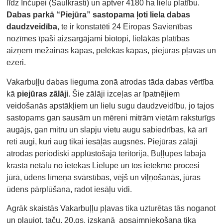
līdz Inčupei (Saulkrasti) un aptver 4180 ha lielu platību.
Dabas parkā “Piejūra” sastopama ļoti liela dabas
daudzveidība
, te ir konstatēti 24 Eiropas Savienības
nozīmes īpaši aizsargājami biotopi, lielākās platības
aizņem mežainās kāpas, pelēkās kāpas, piejūras pļavas un
ezeri.
Vakarbuļļu dabas lieguma zonā atrodas tāda dabas vērtība
kā
piejūras zālāji
. Šie zālāji izceļas ar īpatnējiem
veidošanās apstākļiem un lielu sugu daudzveidību, jo tajos
sastopams gan sausām un mēreni mitrām vietām raksturīgs
augājs, gan mitru un slapju vietu augu sabiedrības, kā arī
reti augi, kuri aug tikai iesāļās augsnēs. Piejūras zālāji
atrodas periodiski applūstošajā teritorijā, Buļļupes labajā
krastā netālu no ietekas Lielupē un tos ietekmē procesi
jūrā, ūdens līmeņa svārstības, vējš un viļņošanās, jūras
ūdens pārplūšana, radot iesāļu vidi.
Agrāk skaistās Vakarbuļļu pļavas tika uzturētas tās noganot
un pļaujot, taču, 20.gs. izskaņā apsaimniekošana tika