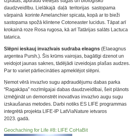
izplatās, apdraud vietējās sugas un bioloģisko
daudzveidību. Lielākajā daļā teritorijas sastopama
vārpainā korinte Amelanchier spicata, kopā ar to bieži
sastopama spožā klintene Cotoneaster lucidus. Tāpat arī
krokainā roze Rosa rugosa, kā arī Tatārijas salāts Lactuca
tatarica.
Slēpni ieskauj invazīvais sudraba eleagns
(Elaeagnus
argentea Pursh.). Šis krūms vairojas, bagātīgi dzenot un
veidojot jaunas saknes, tādējādi izveidojas plašas audzes.
Par to variet pārliecināties apmeklējot slēpni.
Ņemot vērā invazīvo sugu apdraudējumu dabas parka
“Ragakāpa” nozīmīgajai dabas daudzveidībai, šeit plānots
izmēģināt un demonstrēt inovatīvas invazīvo augu sugu
izskaušanas metodes. Darbi notiks ES LIFE programmas
integrētā projekta LIFE-IP LatViaNature ietvaros
2023. gadā.
Geochaching for Life #8: LIFE CoHaBit