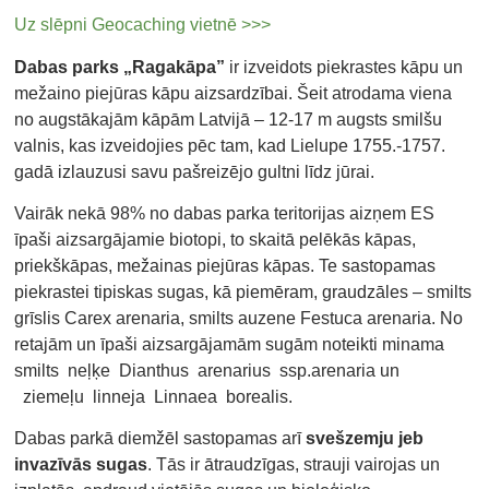
Uz slēpni Geocaching vietnē >>>
Dabas parks „Ragakāpa”
ir izveidots piekrastes kāpu un
mežaino piejūras kāpu aizsardzībai. Šeit atrodama viena
no augstākajām kāpām Latvijā – 12-17 m augsts smilšu
valnis, kas izveidojies pēc tam, kad Lielupe 1755.‐1757.
gadā izlauzusi savu pašreizējo gultni līdz jūrai.
Vairāk nekā 98% no dabas parka teritorijas aizņem ES
īpaši aizsargājamie biotopi, to skaitā pelēkās kāpas,
priekškāpas, mežainas piejūras kāpas. Te sastopamas
piekrastei tipiskas sugas, kā piemēram, graudzāles – smilts
grīslis Carex arenaria, smilts auzene Festuca arenaria. No
retajām un īpaši aizsargājamām sugām noteikti minama
smilts neļķe Dianthus arenarius ssp.arenaria un
ziemeļu linneja Linnaea borealis.
Dabas parkā diemžēl sastopamas arī
svešzemju jeb
invazīvās sugas
. Tās ir ātraudzīgas, strauji vairojas un