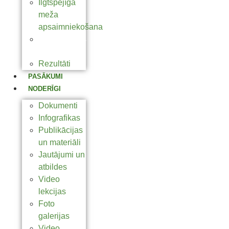
Ilgtspējīga
meža
apsaimniekošana
Slēpņošanas
sērija
Rezultāti
PASĀKUMI
NODERĪGI
Dokumenti
Infografikas
Publikācijas
un materiāli
Jautājumi un
atbildes
Video
lekcijas
Foto
galerijas
Video