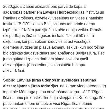
2020.gadā Dabas aizsardzības pārvalde kopā ar
sadarbības partneriem Latvijas Hidroekoloģijas institūtu un
Pārtikas drošības, dzīvnieku veselības un vides zinātnisko
institūtu “BIOR” uzsāka Baltijas jūras teritoriālo ūdeņu
izpēti, kur līdz šim padziļināta izpēte nebija veikta. Pirmās
ekspedīcijas jūrā sniegušas ieskatu līdz pat 50 metru
dziļumam, kur pētniekiem izdevies atrast veselīgas
gliemeņu audzes un plašus akmeņu sēkļus, kuri nodrošina
bioloģiskās daudzveidības saglabāšanos Baltijas jūrā. Pēc
jūras gultnes izpētes darbiem plānots veidot īpaši
aizsargājams jūras teritorijas konstatēto biotopu
aizsardzībai.
Šobrīd Latvijas jūras ūdeņos ir izveidotas septiņas
aizsargājamas jūras teritorijas
, no kurām viena atrodas arī
tepat pie Mērsraga putnu novērošanas torņa – AJT “Rīgas
līča rietumu piekraste”. Teritorija stiepjas no Kolkasraga līdz
pat Jaunķemeriem un aptver visu Rīgas līča rietumu