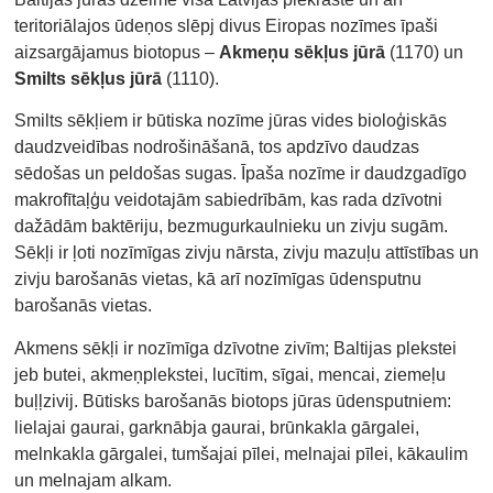
teritoriālajos ūdeņos slēpj divus Eiropas nozīmes īpaši
aizsargājamus biotopus –
Akmeņu sēkļus jūrā
(1170) un
Smilts sēkļus jūrā
(1110).
Smilts sēkļiem ir būtiska nozīme jūras vides bioloģiskās
daudzveidības nodrošināšanā, tos apdzīvo daudzas
sēdošas un peldošas sugas. Īpaša nozīme ir daudzgadīgo
makrofītaļģu veidotajām sabiedrībām, kas rada dzīvotni
dažādām baktēriju, bezmugurkaulnieku un zivju sugām.
Sēkļi ir ļoti nozīmīgas zivju nārsta, zivju mazuļu attīstības un
zivju barošanās vietas, kā arī nozīmīgas ūdensputnu
barošanās vietas.
Akmens sēkļi ir nozīmīga dzīvotne zivīm; Baltijas plekstei
jeb butei, akmeņplekstei, lucītim, sīgai, mencai, ziemeļu
buļļzivij. Būtisks barošanās biotops jūras ūdensputniem:
lielajai gaurai, garknābja gaurai, brūnkakla gārgalei,
melnkakla gārgalei, tumšajai pīlei, melnajai pīlei, kākaulim
un melnajam alkam.