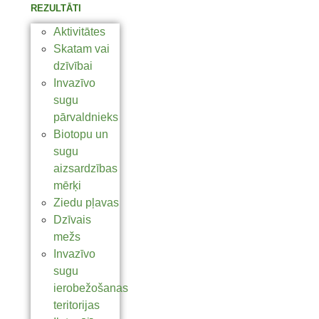
REZULTĀTI
Aktivitātes
Skatam vai
dzīvībai
Invazīvo
sugu
pārvaldnieks
Biotopu un
sugu
aizsardzības
mērķi
Ziedu pļavas
Dzīvais
mežs
Invazīvo
sugu
ierobežošanas
teritorijas