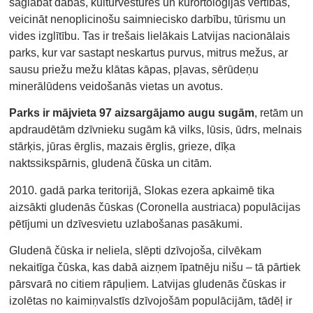
saglabāt dabas, kultūrvēstures un kurortoloģijas vērtības,
veicināt nenoplicinošu saimniecisko darbību, tūrismu un
vides izglītību. Tas ir trešais lielākais Latvijas nacionālais
parks, kur var sastapt neskartus purvus, mitrus mežus, ar
sausu priežu mežu klātas kāpas, pļavas, sērūdeņu
minerālūdens veidošanās vietas un avotus.
Parks ir mājvieta 97 aizsargājamo augu sugām
, retām un
apdraudētām dzīvnieku sugām kā vilks, lūsis, ūdrs, melnais
stārķis, jūras ērglis, mazais ērglis, grieze, dīķa
naktssikspārnis, gludenā čūska un citām.
2010. gadā parka teritorijā, Slokas ezera apkaimē tika
aizsākti gludenās čūskas (Coronella austriaca) populācijas
pētījumi un dzīvesvietu uzlabošanas pasākumi.
Gludenā čūska ir neliela, slēpti dzīvojoša, cilvēkam
nekaitīga čūska, kas dabā aizņem īpatnēju nišu – tā pārtiek
pārsvarā no citiem rāpuļiem. Latvijas gludenās čūskas ir
izolētas no kaimiņvalstīs dzīvojošām populācijām, tādēļ ir