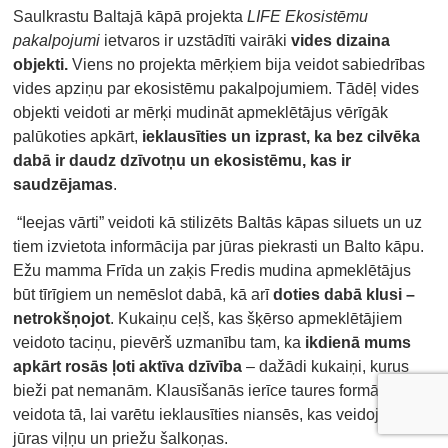
Saulkrastu Baltajā kāpā projekta
LIFE Ekosistēmu
pakalpojumi
ietvaros ir uzstādīti vairāki
vides dizaina
objekti.
Viens no projekta mērķiem bija veidot sabiedrības
vides apziņu par ekosistēmu pakalpojumiem. Tādēļ vides
objekti veidoti ar mērķi mudināt apmeklētājus vērīgāk
palūkoties apkārt,
ieklausīties un izprast, ka bez cilvēka
dabā ir daudz dzīvotņu un ekosistēmu, kas ir
saudzējamas
.
“Ieejas vārti” veidoti kā stilizēts Baltās kāpas siluets un uz
tiem izvietota informācija par jūras piekrasti un Balto kāpu.
Ežu mamma Frīda un zaķis Fredis mudina apmeklētājus
būt tīrīgiem un nemēslot dabā, kā arī
doties dabā klusi –
netrokšņojot
. Kukaiņu ceļš, kas šķērso apmeklētājiem
veidoto taciņu, pievērš uzmanību tam, ka
ikdienā mums
apkārt rosās ļoti aktīva dzīvība
– dažādi kukaiņi, kurus
bieži pat nemanām. Klausīšanās ierīce taures formā, ir
veidota tā, lai varētu ieklausīties niansēs, kas veidojas no
jūras viļņu un priežu šalkoņas.