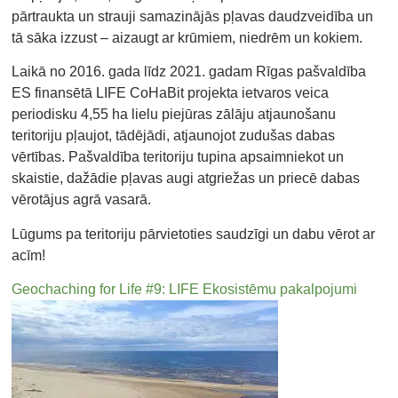
pārtraukta un strauji samazinājās pļavas daudzveidība un
tā sāka izzust – aizaugt ar krūmiem, niedrēm un kokiem.
Laikā no 2016. gada līdz 2021. gadam Rīgas pašvaldība
ES finansētā LIFE CoHaBit projekta ietvaros veica
periodisku 4,55 ha lielu piejūras zālāju atjaunošanu
teritoriju pļaujot, tādējādi, atjaunojot zudušas dabas
vērtības. Pašvaldība teritoriju tupina apsaimniekot un
skaistie, dažādie pļavas augi atgriežas un priecē dabas
vērotājus agrā vasarā.
Lūgums pa teritoriju pārvietoties saudzīgi un dabu vērot ar
acīm!
Geochaching for Life #9: LIFE Ekosistēmu pakalpojumi