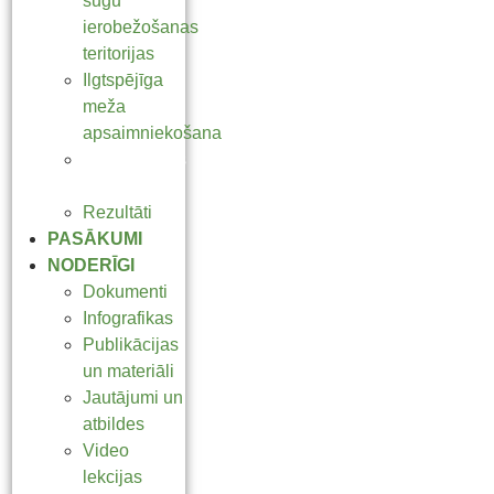
sugu
ierobežošanas
teritorijas
Ilgtspējīga
meža
apsaimniekošana
Slēpņošanas
sērija
Rezultāti
PASĀKUMI
NODERĪGI
Dokumenti
Infografikas
Publikācijas
un materiāli
Jautājumi un
atbildes
Video
lekcijas