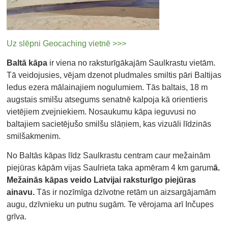
Uz slēpni Geocaching vietnē >>>
Baltā kāpa
ir viena no raksturīgākajām Saulkrastu vietām.
Tā veidojusies, vējam dzenot pludmales smiltis pāri Baltijas
ledus ezera mālainajiem nogulumiem. Tās baltais, 18 m
augstais smilšu atsegums senatnē kalpoja kā orientieris
vietējiem zvejniekiem. Nosaukumu kāpa ieguvusi no
baltajiem sacietējušo smilšu slāņiem, kas vizuāli līdzinās
smilšakmenim.
No Baltās kāpas līdz Saulkrastu centram caur mežainām
piejūras kāpām vijas Saulrieta taka apmēram 4 km garum
ā.
Mežainās kāpas veido Latvijai raksturīgo piejūras
ainavu.
Tās ir nozīmīga dzīvotne retām un aizsargājamām
augu, dzīvnieku un putnu sugām. Te vērojama arī Inčupes
grīva.