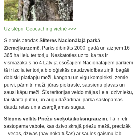
Uz slēpni Geocaching vietnē >>>
Slēpnis atrodas
Slīteres Nacionālajā parkā
Ziemeļkurzemē.
Parks dibināts 2000. gadā un aizņem 16
365 ha lielu teritoriju. Neskatoties uz to, ka tas ir
vismazākais no 4 Latvijā esošajiem Nacionālajiem parkiem
tā ir izcila teritorija bioloģiskās daudzveidības ziņā: bagāti
dabiski platlapju meži, kangaru un vigu kompleksi, zemie
purvi, pārmitri meži, jūras piekraste, sausieņu pļavas un
sausi kāpu meži. Šīs teritorijas veido mājas lielai dzīvnieku,
tai skaitā putnu, un augu dažādībai, parkā sastopamas
daudz retas un aizsargājamas sugas.
Slēpnis veltīts Priežu sveķotājkoksngrauzim.
Tā ir reti
sastopama vabole, kas dzīvo skrajā priežu mežā, precīzāk
– vecās, dzīvās (nav nokaltušas) ar saules gaismu labi