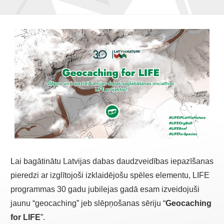
Lai bagātinātu Latvijas dabas daudzveidības iepazīšanas
pieredzi ar izglītojoši izklaidējošu spēles elementu, LIFE
programmas 30 gadu jubilejas gadā esam izveidojuši
jaunu “geocaching” jeb slēpņošanas sēriju “
Geocaching
for LIFE
”.