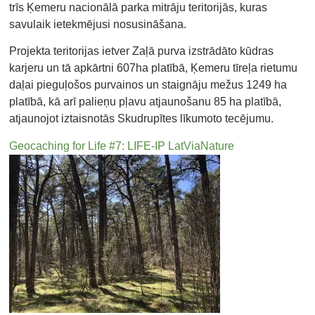
trīs Ķemeru nacionālā parka mitrāju teritorijās, kuras
savulaik ietekmējusi nosusināšana.
Projekta teritorijas ietver Zaļā purva izstrādāto kūdras
karjeru un tā apkārtni 607ha platībā, Ķemeru tīreļa rietumu
daļai pieguļošos purvainos un staignāju mežus 1249 ha
platībā, kā arī palieņu pļavu atjaunošanu 85 ha platībā,
atjaunojot iztaisnotās Skudrupītes līkumoto tecējumu.
Geocaching for Life #7: LIFE-IP LatViaNature