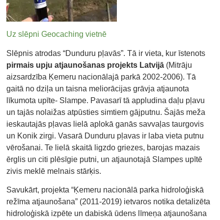
Uz slēpni Geocaching vietnē
Slēpnis atrodas “Dunduru pļavās”. Tā ir vieta, kur īstenots
pirmais upju atjaunošanas projekts Latvijā
(Mitrāju
aizsardzība Ķemeru nacionālajā parkā 2002-2006). Tā
gaitā no dziļa un taisna meliorācijas grāvja atjaunota
līkumota upīte- Slampe. Pavasarī tā appludina daļu pļavu
un tajās nolaižas atpūsties simtiem gājputnu. Šajās meža
ieskautajās pļavas lielā aplokā ganās savvaļas taurgovis
un Konik zirgi. Vasarā Dunduru pļavas ir laba vieta putnu
vērošanai. Te lielā skaitā ligzdo griezes, barojas mazais
ērglis un citi plēsīgie putni, un atjaunotajā Slampes upītē
zivis meklē melnais stārķis.
Savukārt, projekta “Ķemeru nacionālā parka hidroloģiskā
režīma atjaunošana” (2011-2019) ietvaros notika detalizēta
hidroloģiskā izpēte un dabiskā ūdens līmeņa atjaunošana