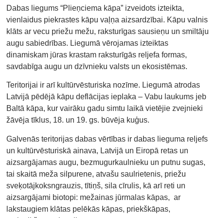
Dabas liegums “Plieņciema kāpa” izveidots izteikta,
vienlaidus piekrastes kāpu vaļņa aizsardzībai. Kāpu valnis
klāts ar vecu priežu mežu, raksturīgas sausieņu un smiltāju
augu sabiedrības. Liegumā vērojamas izteiktas
dinamiskam jūras krastam raksturīgās reljefa formas,
savdabīga augu un dzīvnieku valsts un ekosistēmas.
Teritorijai ir arī kultūrvēsturiska nozīme. Liegumā atrodas
Latvijā pēdējā kāpu deflācijas ieplaka – Vabu laukums jeb
Baltā kāpa, kur vairāku gadu simtu laikā vietējie zvejnieki
žāvēja tīklus, 18. un 19. gs. būvēja kuģus.
Galvenās teritorijas dabas vērtības ir dabas lieguma reljefs
un kultūrvēsturiskā ainava, Latvijā un Eiropā retas un
aizsargājamas augu, bezmugurkaulnieku un putnu sugas,
tai skaitā meža silpurene, atvašu saulrietenis, priežu
sveķotājkoksngrauzis, tītiņš, sila cīrulis, kā arī reti un
aizsargājami biotopi: mežainas jūrmalas kāpas, ar
lakstaugiem klātas pelēkās kāpas, priekškāpas,