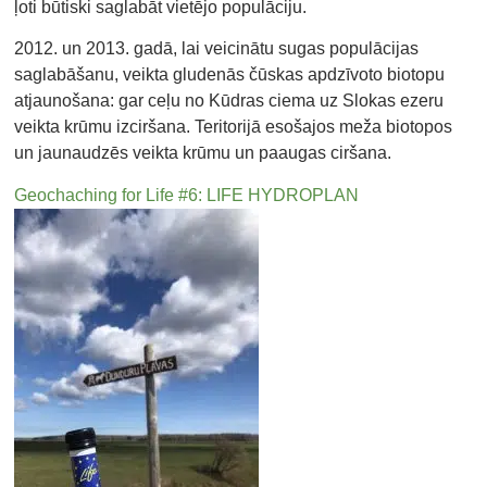
ļoti būtiski saglabāt vietējo populāciju.
2012. un 2013. gadā, lai veicinātu sugas populācijas
saglabāšanu, veikta gludenās čūskas apdzīvoto biotopu
atjaunošana: gar ceļu no Kūdras ciema uz Slokas ezeru
veikta krūmu izciršana. Teritorijā esošajos meža biotopos
un jaunaudzēs veikta krūmu un paaugas ciršana.
Geochaching for Life #6: LIFE HYDROPLAN