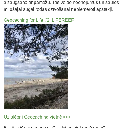
aizaugšana ar pamežu. Tas veido noēnojumus un saules
mīlošajai sugai rodas dzīvošanai nepiemēroti apstākļi.
Geocaching for Life #2: LIFEREEF
Uz slēpni Geocaching vietnē >>>
Baltijas jūras dzelme visā Latvijas piekrastē un arī