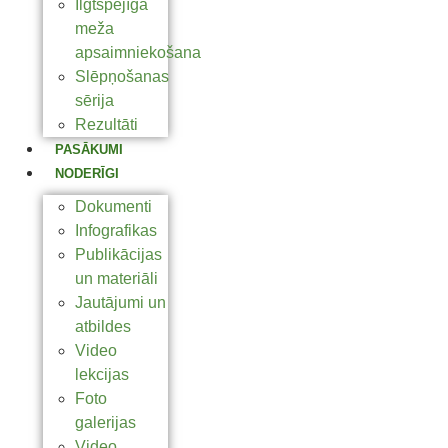
Ilgtspējīga
meža
apsaimniekošana
Slēpņošanas
sērija
Rezultāti
PASĀKUMI
NODERĪGI
Dokumenti
Infografikas
Publikācijas
un materiāli
Jautājumi un
atbildes
Video
lekcijas
Foto
galerijas
Video