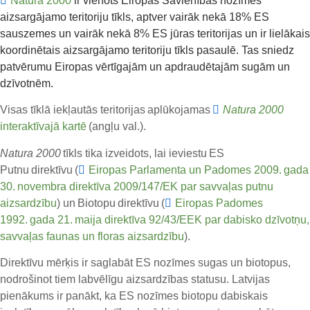
Natura 2000
ir vienots Eiropas
Savienības nozīmes
aizsargājamo teritoriju tīkls
,
aptver
vairāk nekā
18
% ES
sauszemes un vairāk nekā 8%
ES
jūras teritorijas
un ir lielākais
koordinētais aizsargājamo teritoriju tīkls pasaulē.
Tas sniedz
patvērumu Eiropas vērtīgajām un apdraudētajām sugām un
dzīvotnēm.
Visas tīklā iekļautās teritorijas
aplūkojamas
Natura 2000
interaktīvajā kartē
(angļu val.).
Natura 2000
tīkls
tika
izveidots, lai ieviestu
ES
Putnu
direktīvu
(
Eiropas Parlamenta un Padomes 2009. gada
30. novembra direktīva 2009/147/EK par savvaļas putnu
aizsardzību
) un
Biotopu
direktīvu
(
Eiropas Padomes
1992. gada 21. maija direktīva 92/43/EEK par dabisko dzīvotņu,
savvaļas faunas un floras aizsardzību
).
Direktīvu mērķis ir saglabāt ES nozīmes sugas un biotopus,
nodrošinot tiem labvēlīgu aizsardzības statusu.
Latvijas
pienākums ir panākt, ka ES nozīmes biotopu dabiskais