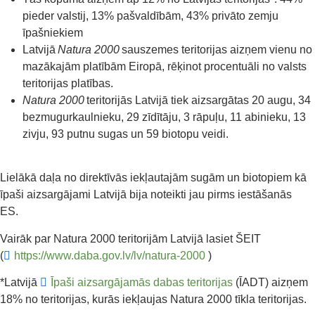
pieder valstij, 13% pašvaldībām, 43% privāto zemju
īpašniekiem
Latvijā
Natura 2000
sauszemes teritorijas aizņem vienu no
mazākajām platībām Eiropā, rēķinot procentuāli no valsts
teritorijas platības.
Natura 2000
teritorijās Latvijā tiek aizsargātas 20 augu, 34
bezmugurkaulnieku, 29 zīdītāju, 3 rāpuļu, 11 abinieku, 13
zivju, 93 putnu sugas un 5
9
biotopu veidi.
Lielākā daļa no direktīvās iekļautajām sugām un biotopiem kā
īpaši aizsargājami Latvijā bija noteikti jau pirms iestāšanās
ES.
Vairāk par Natura
2000 teritorijām Latvijā lasiet ŠEIT
(
https://www.daba.gov.lv/lv/natura-2000
)
*
Latvijā
Īpaši aizsargājamās dabas teritorijas
(ĪADT)
aizņem
18% no teritorijas
,
kurās
iekļaujas
N
atura 2000 tīkl
a teritorijas
.