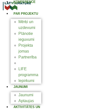
KONFERENCE
2025
PAR PROJEKTU
Mērķi un
uzdevumi
Plānotie
ieguvumi
Projekta
jomas
Partnerība
Natura 2000
LIFE
programma
Iepirkumi
JAUNUMI
Jaunumi
Aptaujas
AKTIVITĀTES UN