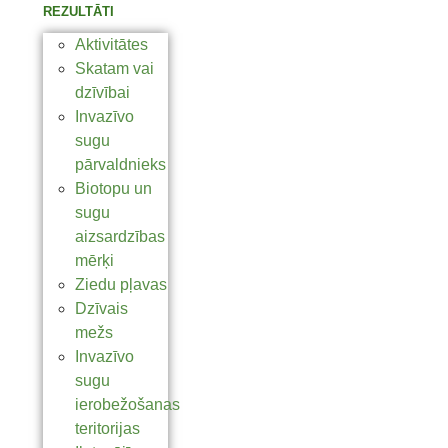
REZULTĀTI
Aktivitātes
Skatam vai
dzīvībai
Invazīvo
sugu
pārvaldnieks
Biotopu un
sugu
aizsardzības
mērķi
Ziedu pļavas
Dzīvais
mežs
Invazīvo
sugu
ierobežošanas
teritorijas