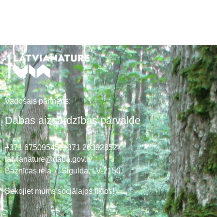
Vadošais partneris:
Dabas aizsardzības pārvalde
+371 67509545,
+371 26392352
latvianature@daba.gov.lv
Baznīcas iela 7, Sigulda, LV-2150
Sekojiet mums sociālajos tīklos!