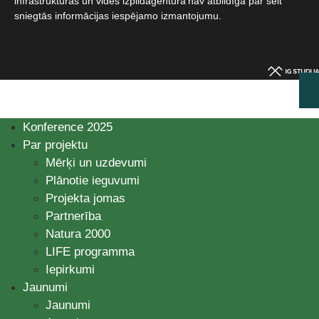
infrastruktūras un vides izpildaģentūra nav atbildīga par šeit
sniegtās informācijas iespējamo izmantojumu.​
Konference 2025
Par projektu
Mērķi un uzdevumi
Plānotie ieguvumi
Projekta jomas
Partnerība
Natura 2000
LIFE programma
Iepirkumi
Jaunumi
Jaunumi