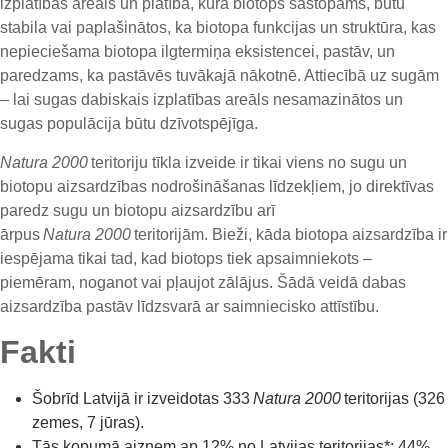
izplatības areāls un platība, kurā biotops sastopams, būtu
stabila vai paplašinātos, ka biotopa funkcijas un struktūra, kas
nepieciešama biotopa ilgtermiņa eksistencei, pastāv, un
paredzams, ka pastāvēs tuvākajā nākotnē. Attiecībā uz sugām
– lai sugas dabiskais izplatības areāls nesamazinātos un
sugas populācija būtu dzīvotspējīga.
Natura 2000
teritoriju tīkla izveide ir tikai viens no sugu un
biotopu aizsardzības nodrošināšanas līdzekļiem, jo direktīvas
paredz sugu un biotopu aizsardzību arī
ārpus
Natura 2000
teritorijām. Bieži, kāda biotopa aizsardzība ir
iespējama tikai tad, kad biotops tiek apsaimniekots –
piemēram, noganot vai pļaujot zālājus. Šādā veidā dabas
aizsardzība pastāv līdzsvarā ar saimniecisko attīstību.
Fakti
Šobrīd Latvijā ir izveidotas 333
Natura 2000
teritorijas
(326
zemes, 7 jūras)
.
Tās
kopumā aizņem ap 12% no Latvijas teritorijas
*
:
44%