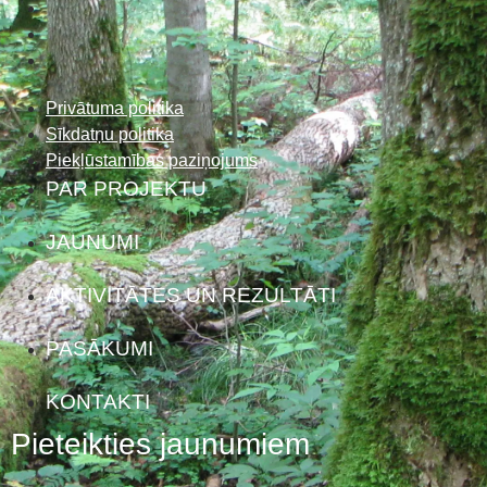
Privātuma politika
Sīkdatņu politika
Piekļūstamības paziņojums
PAR PROJEKTU
JAUNUMI
AKTIVITĀTES UN REZULTĀTI
PASĀKUMI
KONTAKTI
Pieteikties jaunumiem