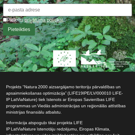
Piekrītu
privātuma politikai
.
Projekts “Natura 2000 aizsargājamo teritoriju pārvaldības un
apsaimniekošanas optimizācija” (LIFE19IPE/LV/000010 LIFE-
IP LatViaNature) tiek īstenots ar Eiropas Savienības LIFE
programmas un Viedās administrācijas un reģionālās attīstības
ministrijas finansiālu atbalstu.​
Informācija atspoguļo tikai projekta LIFE
IP LatViaNature īstenotāju redzējumu, Eiropas Klimata,