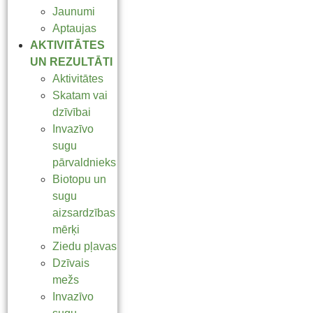
Jaunumi
Aptaujas
AKTIVITĀTES
UN REZULTĀTI
Aktivitātes
Skatam vai
dzīvībai
Invazīvo
sugu
pārvaldnieks
Biotopu un
sugu
aizsardzības
mērķi
Ziedu pļavas
Dzīvais
mežs
Invazīvo