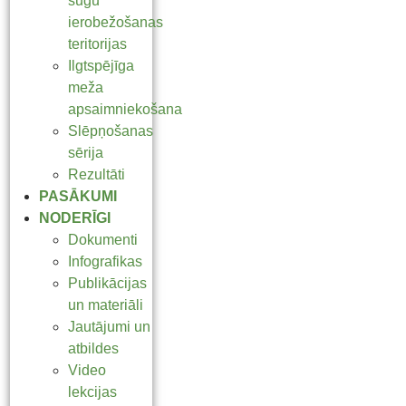
sugu
ierobežošanas
teritorijas
Ilgtspējīga
meža
apsaimniekošana
Slēpņošanas
sērija
Rezultāti
PASĀKUMI
NODERĪGI
Dokumenti
Infografikas
Publikācijas
un materiāli
Jautājumi un
atbildes
Video
lekcijas