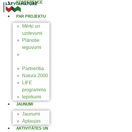
KONFERENCE
2025
PAR PROJEKTU
Mērķi un
uzdevumi
Plānotie
ieguvumi
Projekta
jomas
Partnerība
Natura 2000
LIFE
programma
Iepirkumi
JAUNUMI
Jaunumi
Aptaujas
AKTIVITĀTES UN