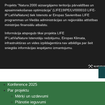
Projekts “Natura 2000 aizsargājamo teritoriju pārvaldības un
apsaimniekošanas optimizācija” (LIFE19IPE/LV/000010 LIFE-
IP LatViaNature) tiek īstenots ar Eiropas Savienības LIFE
programmas un Viedās administrācijas un reģionālās attīstības
ministrijas finansiālu atbalstu.​
Informācija atspoguļo tikai projekta LIFE
IP LatViaNature īstenotāju redzējumu, Eiropas Klimata,
infrastruktūras un vides izpildaģentūra nav atbildīga par šeit
sniegtās informācijas iespējamo izmantojumu.​
Konference 2025
Par projektu
Mērķi un uzdevumi
Plānotie ieguvumi