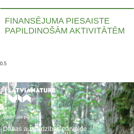
FINANSĒJUMA PIESAISTE
PAPILDINOŠĀM AKTIVITĀTĒM
Vadošais partneris:
Dabas aizsardzības pārvalde