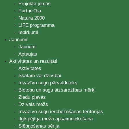
Projekta jomas
Partnerība
Natura 2000
LIFE programma
Iepirkumi
Jaunumi
Jaunumi
Aptaujas
Aktivitātes un rezultāti
Aktivitātes
Skatam vai dzīvībai
Invazīvo sugu pārvaldnieks
Biotopu un sugu aizsardzības mērķi
Ziedu pļavas
Dzīvais mežs
Invazīvo sugu ierobežošanas teritorijas
Ilgtspējīga meža apsaimniekošana
Slēpņošanas sērija