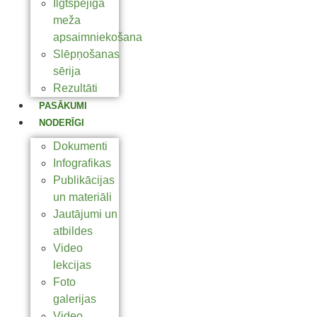
Ilgtspējīga
meža
apsaimniekošana
Slēpņošanas
sērija
Rezultāti
PASĀKUMI
NODERĪGI
Dokumenti
Infografikas
Publikācijas
un materiāli
Jautājumi un
atbildes
Video
lekcijas
Foto
galerijas
Video