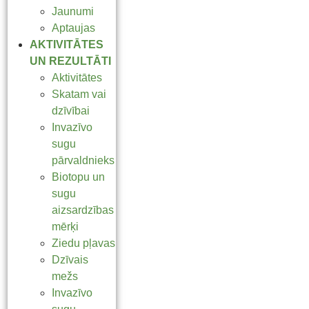
Jaunumi
Aptaujas
AKTIVITĀTES
UN REZULTĀTI
Aktivitātes
Skatam vai
dzīvībai
Invazīvo
sugu
pārvaldnieks
Biotopu un
sugu
aizsardzības
mērķi
Ziedu pļavas
Dzīvais
mežs
Invazīvo