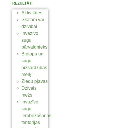
REZULTĀTI
Aktivitātes
Skatam vai
dzīvībai
Invazīvo
sugu
pārvaldnieks
Biotopu un
sugu
aizsardzības
mērķi
Ziedu pļavas
Dzīvais
mežs
Invazīvo
sugu
ierobežošanas
teritorijas