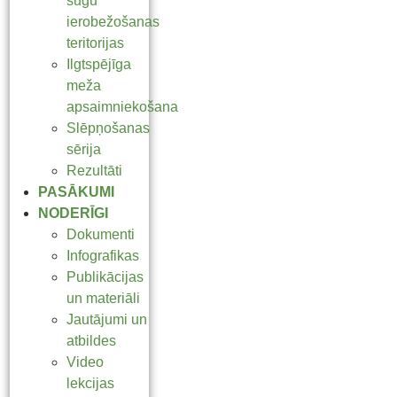
sugu
ierobežošanas
teritorijas
Ilgtspējīga
meža
apsaimniekošana
Slēpņošanas
sērija
Rezultāti
PASĀKUMI
NODERĪGI
Dokumenti
Infografikas
Publikācijas
un materiāli
Jautājumi un
atbildes
Video
lekcijas