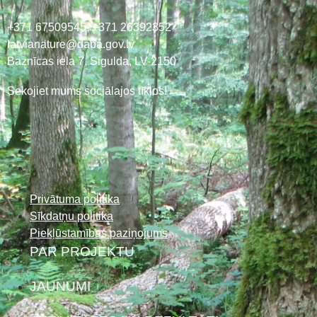
+371 67509545,
+371 26392352
latvianature@daba.gov.lv
Baznīcas iela 7, Sigulda, LV-2150
Sekojiet mums sociālajos tīklos!
Privātuma politika
Sīkdatņu politika
Piekļūstamības paziņojums
PAR PROJEKTU
JAUNUMI