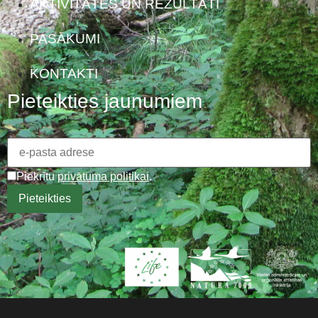
AKTIVITĀTES UN REZULTĀTI
PASĀKUMI
KONTAKTI
Pieteikties jaunumiem
Piekrītu
privātuma politikai
.