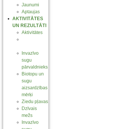
Jaunumi
Aptaujas
AKTIVITĀTES
UN REZULTĀTI
Aktivitātes
Skatam vai
dzīvībai
Invazīvo
sugu
pārvaldnieks
Biotopu un
sugu
aizsardzības
mērķi
Ziedu pļavas
Dzīvais
mežs
Invazīvo