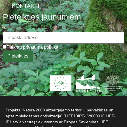
KONTAKTI
Pieteikties jaunumiem
Piekrītu
privātuma politikai
.
Projekts “Natura 2000 aizsargājamo teritoriju pārvaldības un
apsaimniekošanas optimizācija” (LIFE19IPE/LV/000010 LIFE-
IP LatViaNature) tiek īstenots ar Eiropas Savienības LIFE