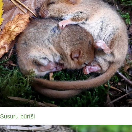
Susuru būrīši