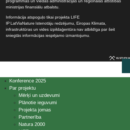
programmas un Viedās administrācijas un reģionālās attīstības
ministrijas finansiālu atbalstu.​
Informācija atspoguļo tikai projekta LIFE
IP LatViaNature īstenotāju redzējumu, Eiropas Klimata,
infrastruktūras un vides izpildaģentūra nav atbildīga par šeit
sniegtās informācijas iespējamo izmantojumu.​
Konference 2025
Par projektu
Mērķi un uzdevumi
Plānotie ieguvumi
Projekta jomas
Partnerība
Natura 2000