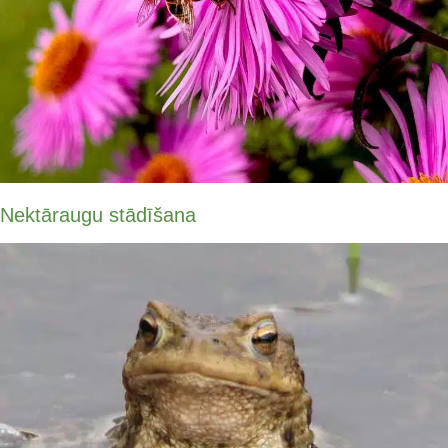
Nektāraugu stādīšana