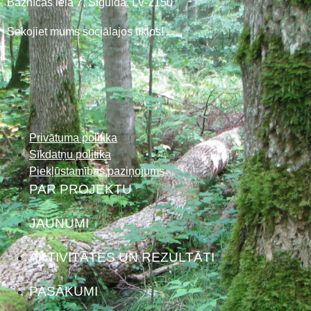
Baznīcas iela 7, Sigulda, LV-2150
Sekojiet mums sociālajos tīklos!
Privātuma politika
Sīkdatņu politika
Piekļūstamības paziņojums
PAR PROJEKTU
JAUNUMI
AKTIVITĀTES UN REZULTĀTI
PASĀKUMI