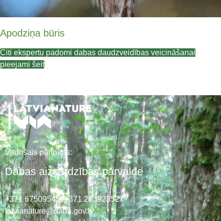
Apodziņa būris
Citi ekspertu padomi dabas daudzveidības veicināšanai
pieejami šeit
Vadošais partneris:
Dabas aizsardzības pārvalde
+371 67509545,
+371 26392352
latvianature@daba.gov.lv