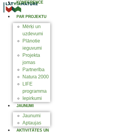
KONFERENCE
2025
PAR PROJEKTU
Mērķi un
uzdevumi
Plānotie
ieguvumi
Projekta
jomas
Partnerība
Natura 2000
LIFE
programma
Iepirkumi
JAUNUMI
Jaunumi
Aptaujas
AKTIVITĀTES UN