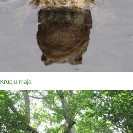
Krupju māja