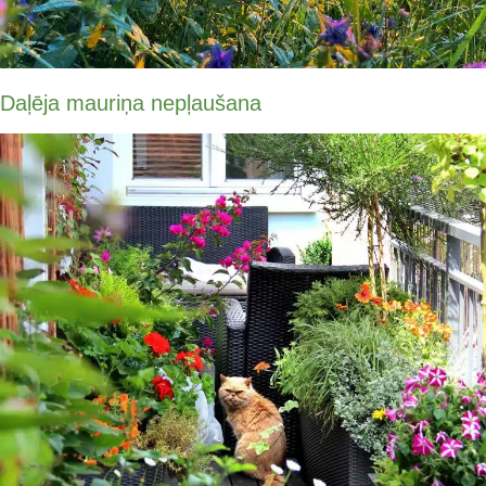
Daļēja mauriņa nepļaušana