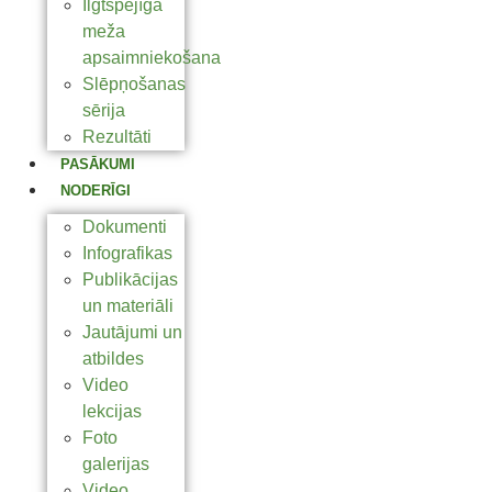
Ilgtspējīga
meža
apsaimniekošana
Slēpņošanas
sērija
Rezultāti
PASĀKUMI
NODERĪGI
Dokumenti
Infografikas
Publikācijas
un materiāli
Jautājumi un
atbildes
Video
lekcijas
Foto
galerijas
Video