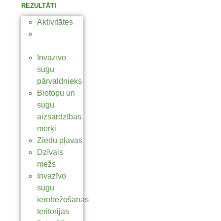
REZULTĀTI
Aktivitātes
Skatam vai
dzīvībai
Invazīvo
sugu
pārvaldnieks
Biotopu un
sugu
aizsardzības
mērķi
Ziedu pļavas
Dzīvais
mežs
Invazīvo
sugu
ierobežošanas
teritorijas