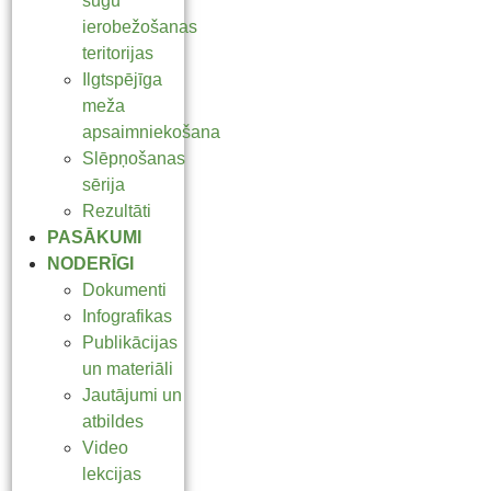
sugu
ierobežošanas
teritorijas
Ilgtspējīga
meža
apsaimniekošana
Slēpņošanas
sērija
Rezultāti
PASĀKUMI
NODERĪGI
Dokumenti
Infografikas
Publikācijas
un materiāli
Jautājumi un
atbildes
Video
lekcijas