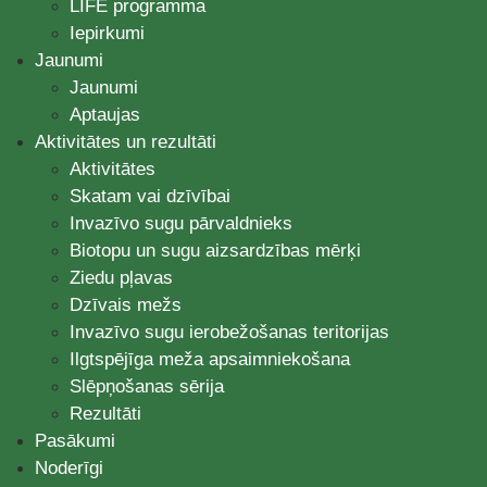
LIFE programma
Iepirkumi
Jaunumi
Jaunumi
Aptaujas
Aktivitātes un rezultāti
Aktivitātes
Skatam vai dzīvībai
Invazīvo sugu pārvaldnieks
Biotopu un sugu aizsardzības mērķi
Ziedu pļavas
Dzīvais mežs
Invazīvo sugu ierobežošanas teritorijas
Ilgtspējīga meža apsaimniekošana
Slēpņošanas sērija
Rezultāti
Pasākumi
Noderīgi