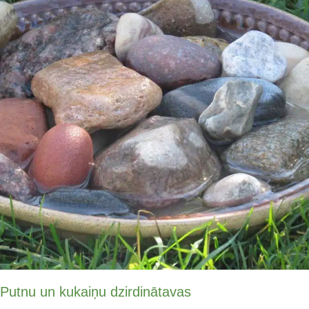
Putnu un kukaiņu dzirdinātavas