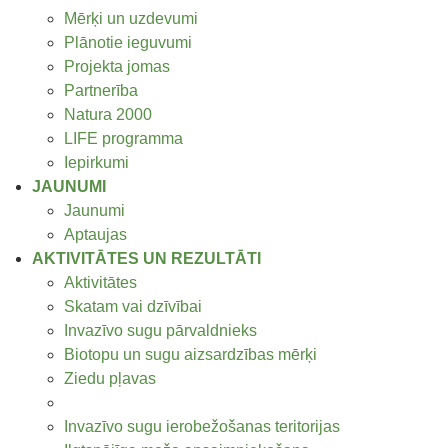
Mērķi un uzdevumi
Plānotie ieguvumi
Projekta jomas
Partnerība
Natura 2000
LIFE programma
Iepirkumi
JAUNUMI
Jaunumi
Aptaujas
AKTIVITĀTES UN REZULTĀTI
Aktivitātes
Skatam vai dzīvībai
Invazīvo sugu pārvaldnieks
Biotopu un sugu aizsardzības mērķi
Ziedu pļavas
Dzīvais mežs
Invazīvo sugu ierobežošanas teritorijas