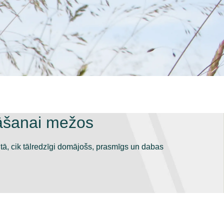
āšanai mežos
tā, cik tālredzīgi domājošs, prasmīgs un dabas