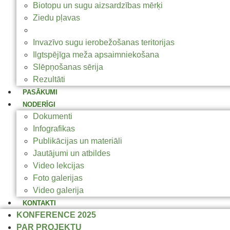
Biotopu un sugu aizsardzības mērķi
Ziedu pļavas
Dzīvais mežs
Invazīvo sugu ierobežošanas teritorijas
Ilgtspējīga meža apsaimniekošana
Slēpņošanas sērija
Rezultāti
PASĀKUMI
NODERĪGI
Dokumenti
Infografikas
Publikācijas un materiāli
Jautājumi un atbildes
Video lekcijas
Foto galerijas
Video galerija
KONTAKTI
KONFERENCE 2025
PAR PROJEKTU