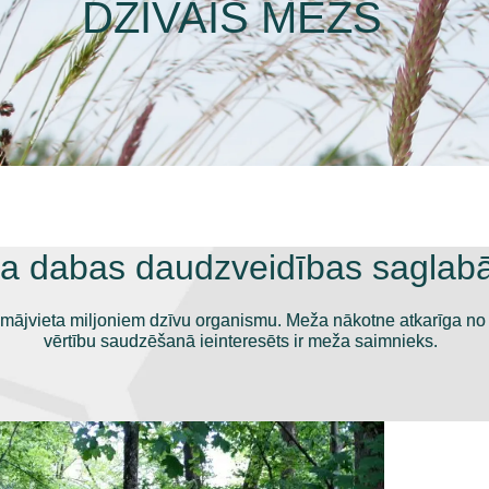
DZĪVAIS MEŽS
a dabas daudzveidības saglab
mājvieta miljoniem dzīvu organismu. Meža nākotne atkarīga no 
vērtību saudzēšanā ieinteresēts ir meža saimnieks.