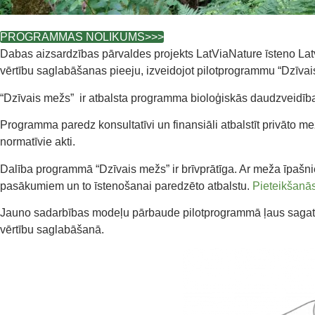
PROGRAMMAS NOLIKUMS>>>
Dabas aizsardzības pārvaldes projekts LatViaNature īsteno Latv
vērtību saglabāšanas pieeju, izveidojot pilotprogrammu “Dzīva
“Dzīvais mežs” ir atbalsta programma bioloģiskās daudzveidīb
Programma paredz konsultatīvi un finansiāli atbalstīt privāto
normatīvie akti.
Dalība programmā “Dzīvais mežs” ir brīvprātīga. Ar meža īpašn
pasākumiem un to īstenošanai paredzēto atbalstu.
Pieteikšanās
Jauno sadarbības modeļu pārbaude pilotprogrammā ļaus sagatav
vērtību saglabāšanā.