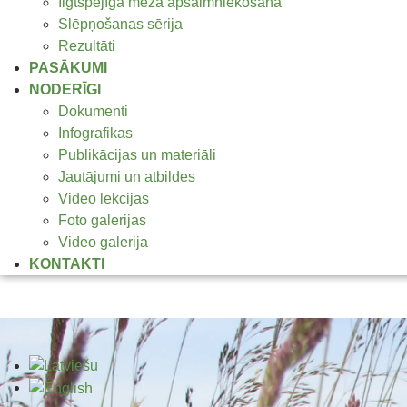
Ilgtspējīga meža apsaimniekošana
Slēpņošanas sērija
Rezultāti
PASĀKUMI
NODERĪGI
Dokumenti
Infografikas
Publikācijas un materiāli
Jautājumi un atbildes
Video lekcijas
Foto galerijas
Video galerija
KONTAKTI