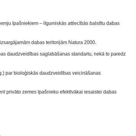
emju īpašniekiem – līgumiskās attiecībās balstītu dabas
aizsargājamām dabas teritorijām Natura 2000.
abas daudzveidības saglabāšanas standartu, nekā to paredz
g.) par bioloģiskās daudzveidības veicināšanas
ī privāto zemes īpašnieku efektīvākai iesaistei dabas