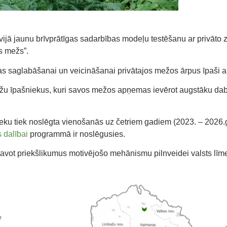
ijā jaunu brīvprātīgas sadarbības modeļu testēšanu ar privāto z
is mežs”.
as saglabāšanai un veicināšanai privātajos mežos ārpus īpaši 
 mežu īpašniekus, kuri savos mežos apņemas ievērot augstāku d
ieku tiek noslēgta vienošanās uz četriem gadiem (2023. – 2026.
 dalībai
programmā ir noslēgusies.
ot priekšlikumus motivējošo mehānismu pilnveidei valsts līmen