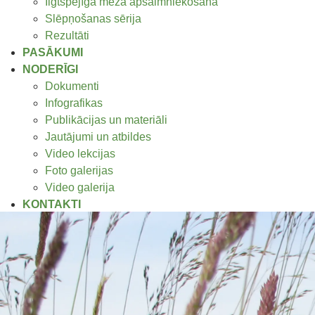
Ilgtspējīga meža apsaimniekošana
Slēpņošanas sērija
Rezultāti
PASĀKUMI
NODERĪGI
Dokumenti
Infografikas
Publikācijas un materiāli
Jautājumi un atbildes
Video lekcijas
Foto galerijas
Video galerija
KONTAKTI