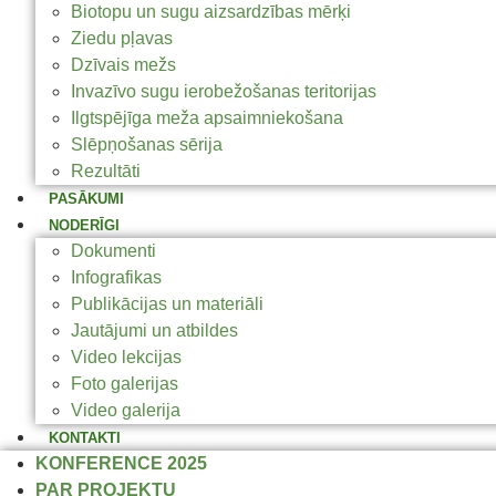
Biotopu un sugu aizsardzības mērķi
Ziedu pļavas
Dzīvais mežs
Invazīvo sugu ierobežošanas teritorijas
Ilgtspējīga meža apsaimniekošana
Slēpņošanas sērija
Rezultāti
PASĀKUMI
NODERĪGI
Dokumenti
Infografikas
Publikācijas un materiāli
Jautājumi un atbildes
Video lekcijas
Foto galerijas
Video galerija
KONTAKTI
KONFERENCE 2025
PAR PROJEKTU