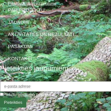
Piekļūstamības paziņojums
PAR PROJEKTU
JAUNUMI
AKTIVITĀTES UN REZULTĀTI
PASĀKUMI
KONTAKTI
Pieteikties jaunumiem
Piekrītu
privātuma politikai
.