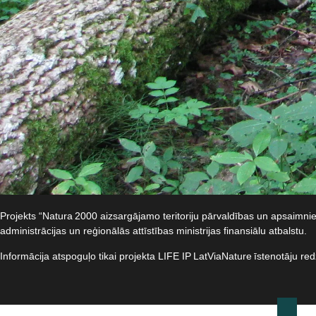
Projekts “Natura 2000 aizsargājamo teritoriju pārvaldības un apsaimn
administrācijas un reģionālās attīstības ministrijas finansiālu atbalstu.​
Informācija atspoguļo tikai projekta LIFE IP LatViaNature īstenotāju re