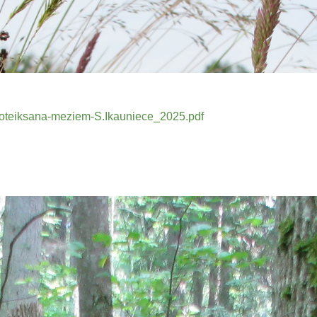
-noteiksana-meziem-S.Ikauniece_2025.pdf