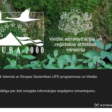
iek īstenots ar Eiropas Savienības LIFE programmas un Viedās
bildīga par šeit sniegtās informācijas iespējamo izmantojumu.​