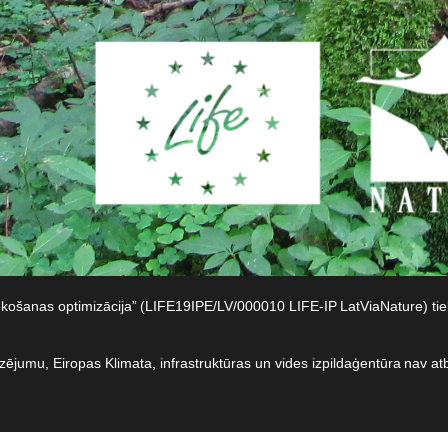
iekošanas optimizācija” (LIFE19IPE/LV/000010 LIFE-IP LatViaNature) t
dzējumu, Eiropas Klimata, infrastruktūras un vides izpildaģentūra nav at