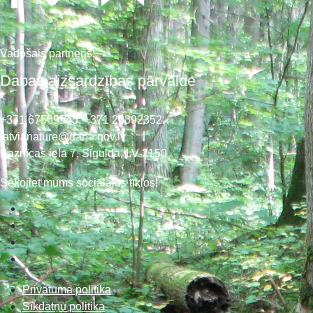
Vadošais partneris:
Dabas aizsardzības pārvalde
+371 67509545,
+371 26392352
latvianature@daba.gov.lv
Baznīcas iela 7, Sigulda, LV-2150
Sekojiet mums sociālajos tīklos!
Privātuma politika
Sīkdatņu politika