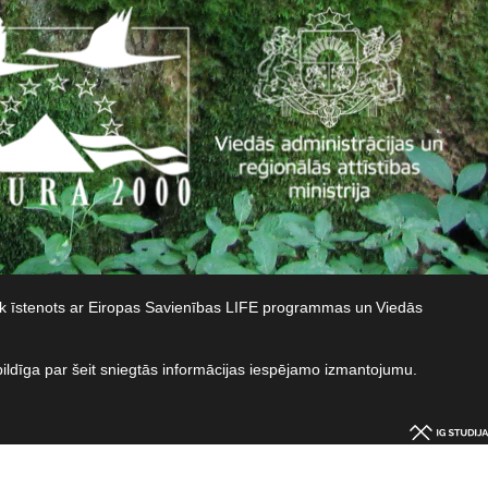
iek īstenots ar Eiropas Savienības LIFE programmas un Viedās
bildīga par šeit sniegtās informācijas iespējamo izmantojumu.​