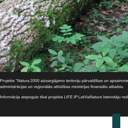
Projekts “Natura 2000 aizsargājamo teritoriju pārvaldības un apsaimn
administrācijas un reģionālās attīstības ministrijas finansiālu atbalstu.​
Informācija atspoguļo tikai projekta LIFE IP LatViaNature īstenotāju re