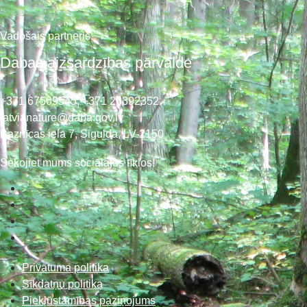
Vadošais partneris:
Dabas aizsardzības pārvalde
+371 67509545,
+371 26392352
latvianature@daba.gov.lv
Baznīcas iela 7, Sigulda, LV-2150
Sekojiet mums sociālajos tīklos!
Privātuma politika
Sīkdatņu politika
Piekļūstamības paziņojums