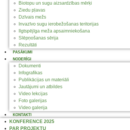
Biotopu un sugu aizsardzības mērķi
Ziedu pļavas
Dzīvais mežs
Invazīvo sugu ierobežošanas teritorijas
Ilgtspējīga meža apsaimniekošana
Slēpņošanas sērija
Rezultāti
PASĀKUMI
NODERĪGI
Dokumenti
Infografikas
Publikācijas un materiāli
Jautājumi un atbildes
Video lekcijas
Foto galerijas
Video galerija
KONTAKTI
KONFERENCE 2025
PAR PROJEKTU