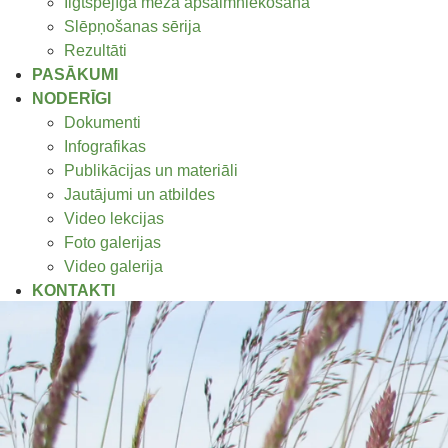
Ilgtspējīga meža apsaimniekošana
Slēpņošanas sērija
Rezultāti
PASĀKUMI
NODERĪGI
Dokumenti
Infografikas
Publikācijas un materiāli
Jautājumi un atbildes
Video lekcijas
Foto galerijas
Video galerija
KONTAKTI