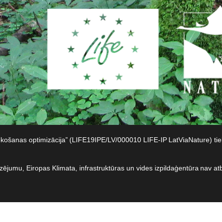
iekošanas optimizācija” (LIFE19IPE/LV/000010 LIFE-IP LatViaNature) t
dzējumu, Eiropas Klimata, infrastruktūras un vides izpildaģentūra nav at