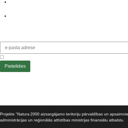
PASĀKUMI
KONTAKTI
Pieteikties jaunumiem
Piekrītu
privātuma politikai
.
Projekts “Natura 2000 aizsargājamo teritoriju pārvaldības un apsaimn
administrācijas un reģionālās attīstības ministrijas finansiālu atbalstu.​