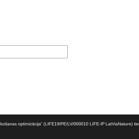
iekošanas optimizācija” (LIFE19IPE/LV/000010 LIFE-IP LatViaNature) t