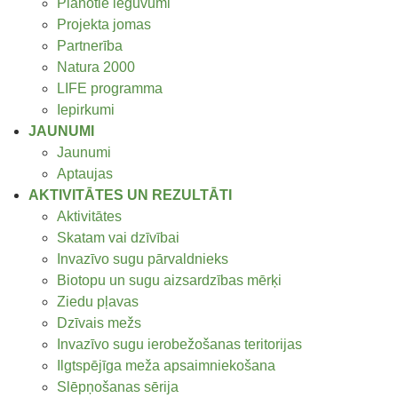
Plānotie ieguvumi
Projekta jomas
Partnerība
Natura 2000
LIFE programma
Iepirkumi
JAUNUMI
Jaunumi
Aptaujas
AKTIVITĀTES UN REZULTĀTI
Aktivitātes
Skatam vai dzīvībai
Invazīvo sugu pārvaldnieks
Biotopu un sugu aizsardzības mērķi
Ziedu pļavas
Dzīvais mežs
Invazīvo sugu ierobežošanas teritorijas
Ilgtspējīga meža apsaimniekošana
Slēpņošanas sērija