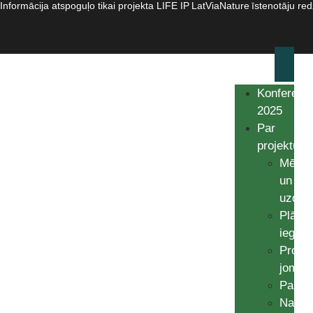
Informācija atspoguļo tikai projekta LIFE IP LatViaNature īstenotāju re
Konferenc
2025
Par
projektu
Mērķi
un
uzdev
Plānot
ieguv
Projek
jomas
Partne
Natur