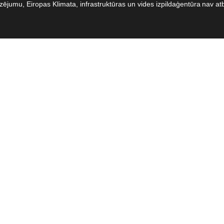
dzējumu, Eiropas Klimata, infrastruktūras un vides izpildaģentūra nav at
e
umi
ie
umi
ta
rība
a