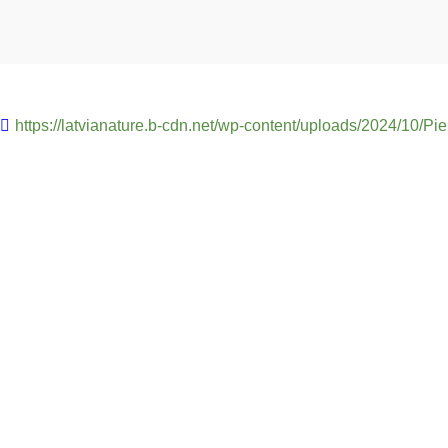
https://latvianature.b-cdn.net/wp-content/uploads/2024/10/Pi
Vadošais partneris:
Dabas aizsardzības pārvalde
+371 67509545,
+371 26392352