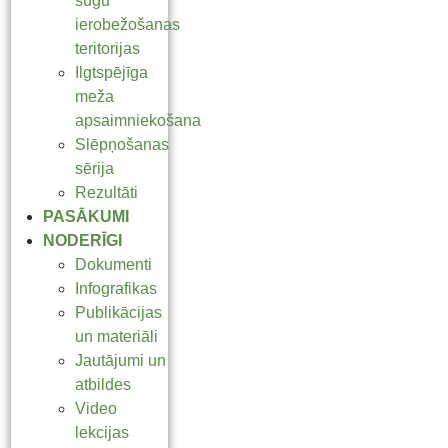
sugu
ierobežošanas
teritorijas
Ilgtspējīga
meža
apsaimniekošana
Slēpņošanas
sērija
Rezultāti
PASĀKUMI
NODERĪGI
Dokumenti
Infografikas
Publikācijas
un materiāli
Jautājumi un
atbildes
Video
lekcijas