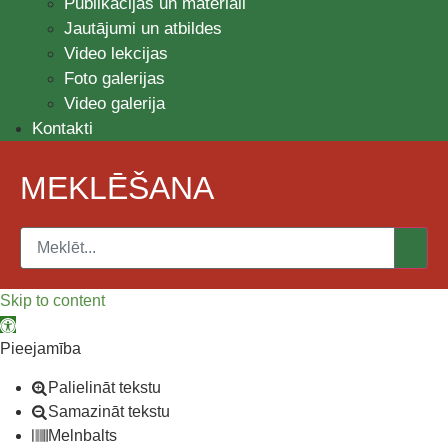
Publikācijas un materiāli
Jautājumi un atbildes
Video lekcijas
Foto galerijas
Video galerija
Kontakti
MEKLĒŠANA
Skip to content
Open toolbar
Pieejamība
Palielināt tekstu
Samazināt tekstu
Melnbalts