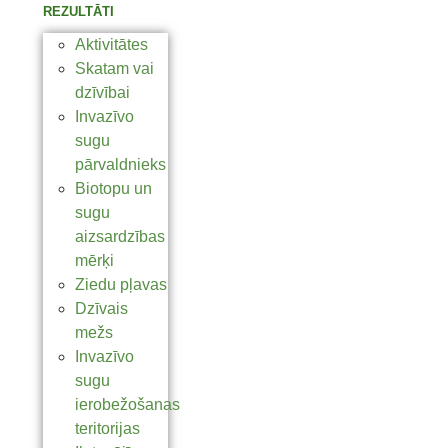
REZULTĀTI
Aktivitātes
Skatam vai
dzīvībai
Invazīvo
sugu
pārvaldnieks
Biotopu un
sugu
aizsardzības
mērķi
Ziedu pļavas
Dzīvais
mežs
Invazīvo
sugu
ierobežošanas
teritorijas