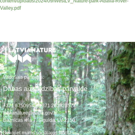
content/uploads/2024/09/WestLV_Nature-park-Abava-River-
Valley.pdf
Vadošais partneris:
Dabas aizsardzības pārvalde
+371 67509545,
+371 26392352
latvianature@daba.gov.lv
Baznīcas iela 7, Sigulda, LV-2150
Sekojiet mums sociālajos tīklos!