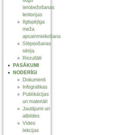
sugu
ierobežošanas
teritorijas
Ilgtspējīga
meža
apsaimniekošana
Slēpņošanas
sērija
Rezultāti
PASĀKUMI
NODERĪGI
Dokumenti
Infografikas
Publikācijas
un materiāli
Jautājumi un
atbildes
Video
lekcijas