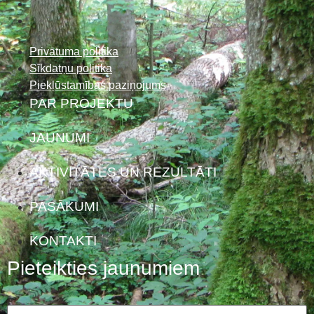
Privātuma politika
Sīkdatņu politika
Piekļūstamības paziņojums
PAR PROJEKTU
JAUNUMI
AKTIVITĀTES UN REZULTĀTI
PASĀKUMI
KONTAKTI
Pieteikties jaunumiem