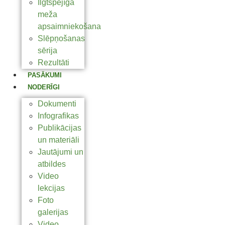
Ilgtspējīga
meža
apsaimniekošana
Slēpņošanas
sērija
Rezultāti
PASĀKUMI
NODERĪGI
Dokumenti
Infografikas
Publikācijas
un materiāli
Jautājumi un
atbildes
Video
lekcijas
Foto
galerijas
Video