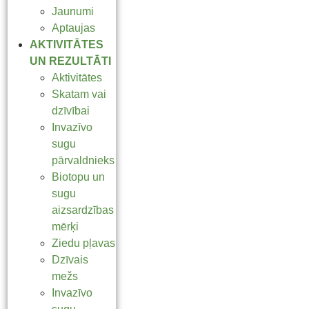
Jaunumi
Aptaujas
AKTIVITĀTES
UN REZULTĀTI
Aktivitātes
Skatam vai
dzīvībai
Invazīvo
sugu
pārvaldnieks
Biotopu un
sugu
aizsardzības
mērķi
Ziedu pļavas
Dzīvais
mežs
Invazīvo