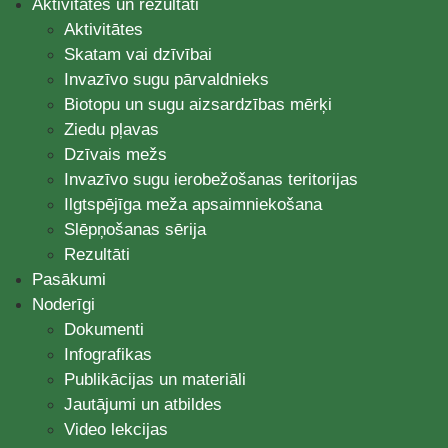
Aktivitātes un rezultāti
Aktivitātes
Skatam vai dzīvībai
Invazīvo sugu pārvaldnieks
Biotopu un sugu aizsardzības mērķi
Ziedu pļavas
Dzīvais mežs
Invazīvo sugu ierobežošanas teritorijas
Ilgtspējīga meža apsaimniekošana
Slēpņošanas sērija
Rezultāti
Pasākumi
Noderīgi
Dokumenti
Infografikas
Publikācijas un materiāli
Jautājumi un atbildes
Video lekcijas