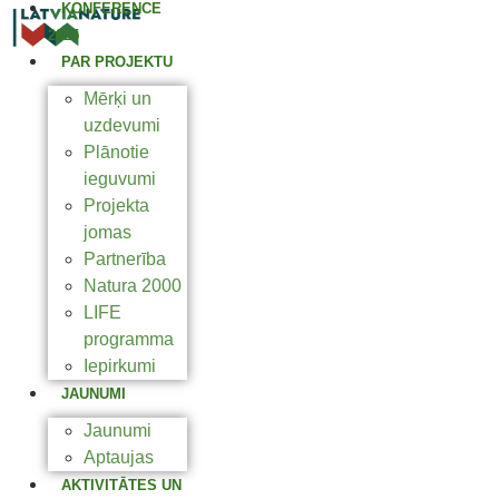
KONFERENCE
2025
PAR PROJEKTU
Mērķi un
uzdevumi
Plānotie
ieguvumi
Projekta
jomas
Partnerība
Natura 2000
LIFE
programma
Iepirkumi
JAUNUMI
Jaunumi
Aptaujas
AKTIVITĀTES UN