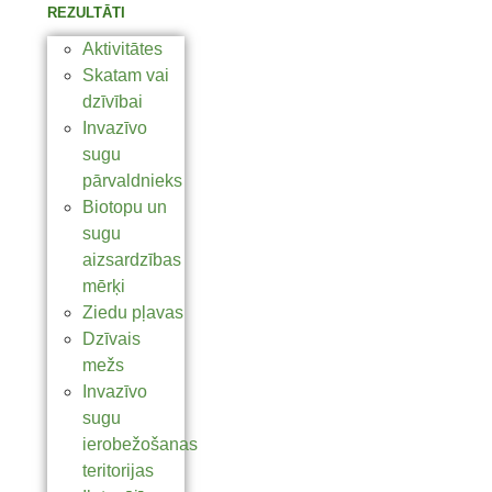
REZULTĀTI
Aktivitātes
Skatam vai
dzīvībai
Invazīvo
sugu
pārvaldnieks
Biotopu un
sugu
aizsardzības
mērķi
Ziedu pļavas
Dzīvais
mežs
Invazīvo
sugu
ierobežošanas
teritorijas