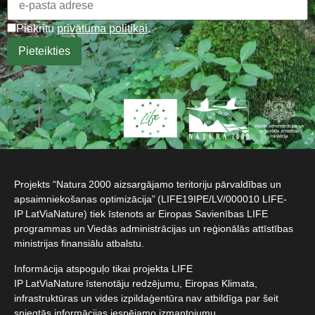
Piekrītu
privātuma politikai
.
Projekts “Natura 2000 aizsargājamo teritoriju pārvaldības un
apsaimniekošanas optimizācija” (LIFE19IPE/LV/000010 LIFE-
IP LatViaNature) tiek īstenots ar Eiropas Savienības LIFE
programmas un Viedās administrācijas un reģionālās attīstības
ministrijas finansiālu atbalstu.​
Informācija atspoguļo tikai projekta LIFE
IP LatViaNature īstenotāju redzējumu, Eiropas Klimata,
infrastruktūras un vides izpildaģentūra nav atbildīga par šeit
sniegtās informācijas iespējamo izmantojumu.​