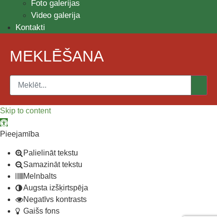
Foto galerijas
Video galerija
Kontakti
MEKLĒŠANA
Skip to content
Open toolbar
Pieejamība
Palielināt tekstu
Samazināt tekstu
Melnbalts
Augsta izšķirtspēja
Negatīvs kontrasts
Gaišs fons