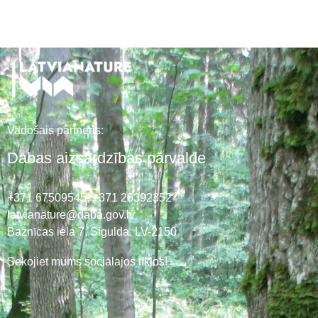
Vadošais partneris:
Dabas aizsardzības pārvalde
+371 67509545,
+371 26392352
latvianature@daba.gov.lv
Baznīcas iela 7, Sigulda, LV-2150
Sekojiet mums sociālajos tīklos!