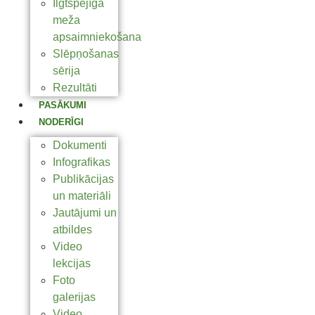
Ilgtspējīga
meža
apsaimniekošana
Slēpņošanas
sērija
Rezultāti
PASĀKUMI
NODERĪGI
Dokumenti
Infografikas
Publikācijas
un materiāli
Jautājumi un
atbildes
Video
lekcijas
Foto
galerijas
Video