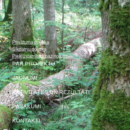
Privātuma politika
Sīkdatņu politika
Piekļūstamības paziņojums
PAR PROJEKTU
JAUNUMI
AKTIVITĀTES UN REZULTĀTI
PASĀKUMI
KONTAKTI