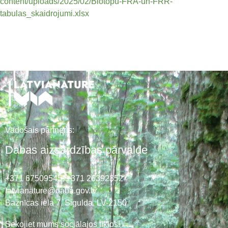
content/uploads/2025/02/Biotopu-FRA-un-FRR-
tabulas_skaidrojumi.xlsx
Vadošais partneris:
Dabas aizsardzības pārvalde
+371 67509545,
+371 26392352
latvianature@daba.gov.lv
Baznīcas iela 7, Sigulda, LV-2150
Sekojiet mums sociālajos tīklos!