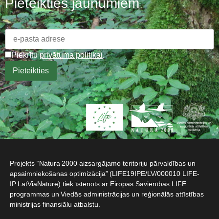
Pieteikties jaunumiem
Piekrītu
privātuma politikai
.
Projekts “Natura 2000 aizsargājamo teritoriju pārvaldības un
apsaimniekošanas optimizācija” (LIFE19IPE/LV/000010 LIFE-
IP LatViaNature) tiek īstenots ar Eiropas Savienības LIFE
programmas un Viedās administrācijas un reģionālās attīstības
ministrijas finansiālu atbalstu.​