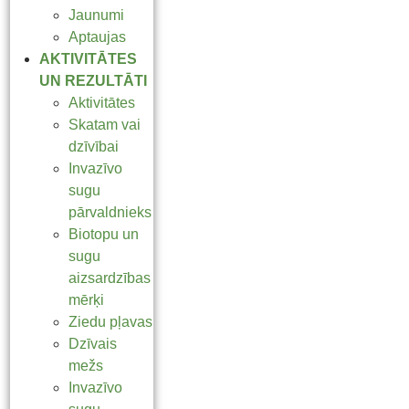
Jaunumi
Aptaujas
AKTIVITĀTES
UN REZULTĀTI
Aktivitātes
Skatam vai
dzīvībai
Invazīvo
sugu
pārvaldnieks
Biotopu un
sugu
aizsardzības
mērķi
Ziedu pļavas
Dzīvais
mežs
Invazīvo