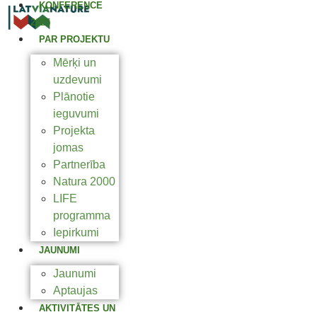
KONFERENCE
2025
PAR PROJEKTU
Mērķi un
uzdevumi
Plānotie
ieguvumi
Projekta
jomas
Partnerība
Natura 2000
LIFE
programma
Iepirkumi
JAUNUMI
Jaunumi
Aptaujas
AKTIVITĀTES UN