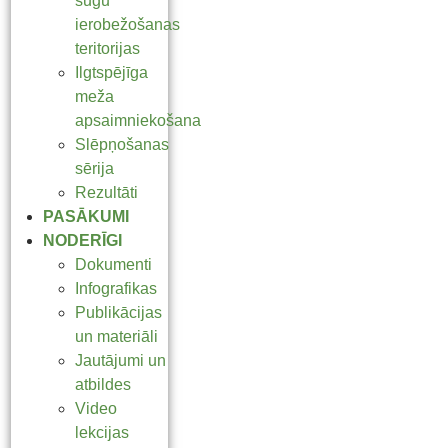
sugu
ierobežošanas
teritorijas
Ilgtspējīga
meža
apsaimniekošana
Slēpņošanas
sērija
Rezultāti
PASĀKUMI
NODERĪGI
Dokumenti
Infografikas
Publikācijas
un materiāli
Jautājumi un
atbildes
Video
lekcijas