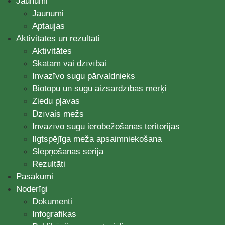
Jaunumi
Jaunumi
Aptaujas
Aktivitātes un rezultāti
Aktivitātes
Skatam vai dzīvībai
Invazīvo sugu pārvaldnieks
Biotopu un sugu aizsardzības mērķi
Ziedu pļavas
Dzīvais mežs
Invazīvo sugu ierobežošanas teritorijas
Ilgtspējīga meža apsaimniekošana
Slēpņošanas sērija
Rezultāti
Pasākumi
Noderīgi
Dokumenti
Infografikas