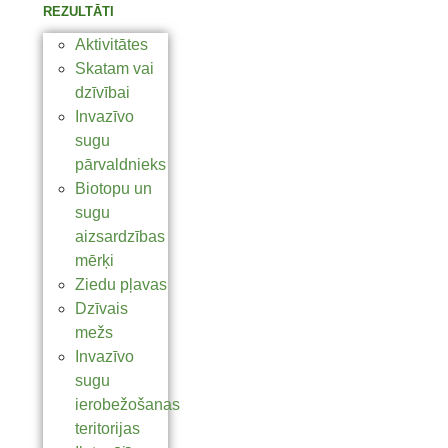
REZULTĀTI
Aktivitātes
Skatam vai
dzīvībai
Invazīvo
sugu
pārvaldnieks
Biotopu un
sugu
aizsardzības
mērķi
Ziedu pļavas
Dzīvais
mežs
Invazīvo
sugu
ierobežošanas
teritorijas