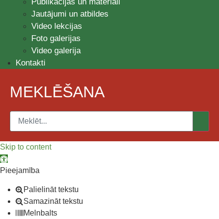
Publikācijas un materiāli
Jautājumi un atbildes
Video lekcijas
Foto galerijas
Video galerija
Kontakti
MEKLĒŠANA
Skip to content
Open toolbar
Pieejamība
Palielināt tekstu
Samazināt tekstu
Melnbalts