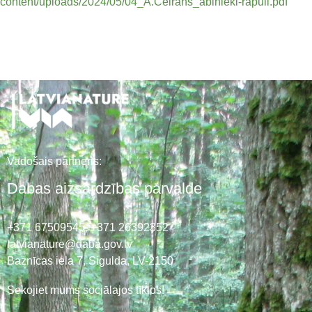
content/uploads/2024/05/04_A.Ceirans_abinieki-rapuli.pdf
Vadošais partneris:
Dabas aizsardzības pārvalde
+371 67509545,
+371 26392352
latvianature@daba.gov.lv
Baznīcas iela 7, Sigulda, LV-2150
Sekojiet mums sociālajos tīklos!