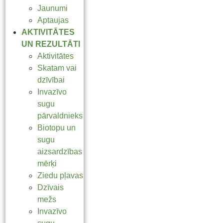
Jaunumi
Aptaujas
AKTIVITĀTES
UN REZULTĀTI
Aktivitātes
Skatam vai
dzīvībai
Invazīvo
sugu
pārvaldnieks
Biotopu un
sugu
aizsardzības
mērķi
Ziedu pļavas
Dzīvais
mežs
Invazīvo