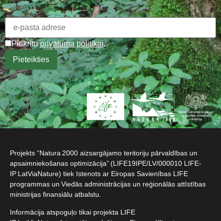
Piekrītu
privātuma politikai
.
Projekts “Natura 2000 aizsargājamo teritoriju pārvaldības un
apsaimniekošanas optimizācija” (LIFE19IPE/LV/000010 LIFE-
IP LatViaNature) tiek īstenots ar Eiropas Savienības LIFE
programmas un Viedās administrācijas un reģionālās attīstības
ministrijas finansiālu atbalstu.​
Informācija atspoguļo tikai projekta LIFE