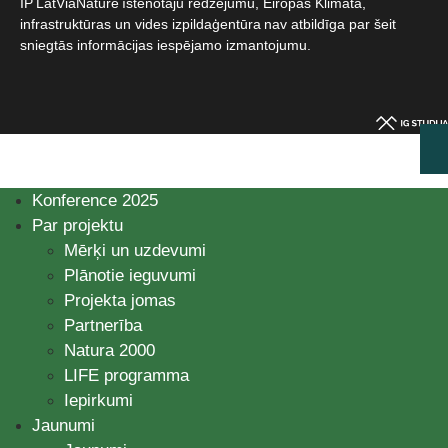
IP LatViaNature īstenotāju redzējumu, Eiropas Klimata,
infrastruktūras un vides izpildaģentūra nav atbildīga par šeit
sniegtās informācijas iespējamo izmantojumu.​
Konference 2025
Par projektu
Mērķi un uzdevumi
Plānotie ieguvumi
Projekta jomas
Partnerība
Natura 2000
LIFE programma
Iepirkumi
Jaunumi