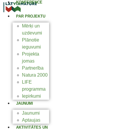
KONFERENCE
2025
PAR PROJEKTU
Mērķi un
uzdevumi
Plānotie
ieguvumi
Projekta
jomas
Partnerība
Natura 2000
LIFE
programma
Iepirkumi
JAUNUMI
Jaunumi
Aptaujas
AKTIVITĀTES UN