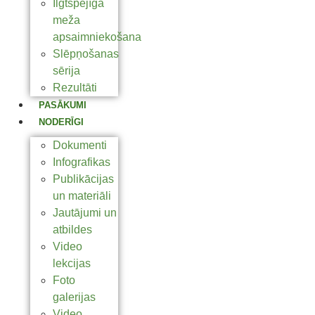
Ilgtspējīga
meža
apsaimniekošana
Slēpņošanas
sērija
Rezultāti
PASĀKUMI
NODERĪGI
Dokumenti
Infografikas
Publikācijas
un materiāli
Jautājumi un
atbildes
Video
lekcijas
Foto
galerijas
Video