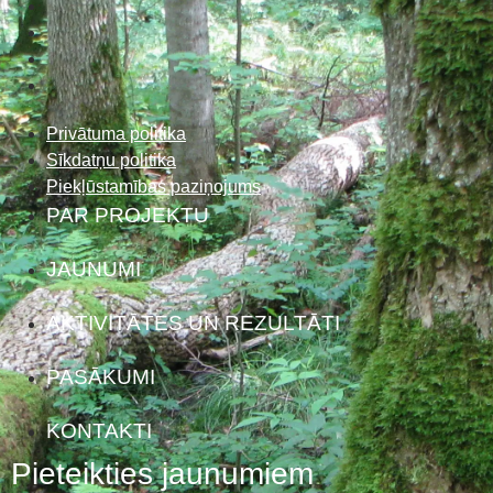
Privātuma politika
Sīkdatņu politika
Piekļūstamības paziņojums
PAR PROJEKTU
JAUNUMI
AKTIVITĀTES UN REZULTĀTI
PASĀKUMI
KONTAKTI
Pieteikties jaunumiem