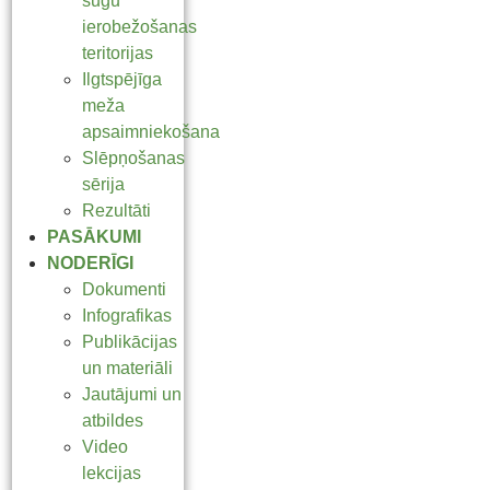
sugu
ierobežošanas
teritorijas
Ilgtspējīga
meža
apsaimniekošana
Slēpņošanas
sērija
Rezultāti
PASĀKUMI
NODERĪGI
Dokumenti
Infografikas
Publikācijas
un materiāli
Jautājumi un
atbildes
Video
lekcijas