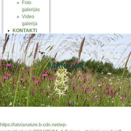
Foto
galerijas
Video
galerija
KONTAKTI
Materiāli
https://latvianature.b-cdn.net/wp-