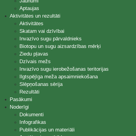
Jaunumi
Aptaujas
Aktivitātes un rezultāti
Aktivitātes
Skatam vai dzīvībai
Invazīvo sugu pārvaldnieks
Biotopu un sugu aizsardzības mērķi
Ziedu pļavas
Dzīvais mežs
Invazīvo sugu ierobežošanas teritorijas
Ilgtspējīga meža apsaimniekošana
Slēpņošanas sērija
Rezultāti
Pasākumi
Noderīgi
Dokumenti
Infografikas
Publikācijas un materiāli