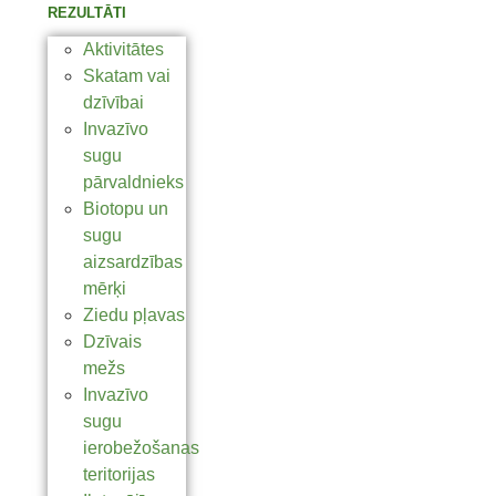
REZULTĀTI
Aktivitātes
Skatam vai
dzīvībai
Invazīvo
sugu
pārvaldnieks
Biotopu un
sugu
aizsardzības
mērķi
Ziedu pļavas
Dzīvais
mežs
Invazīvo
sugu
ierobežošanas
teritorijas