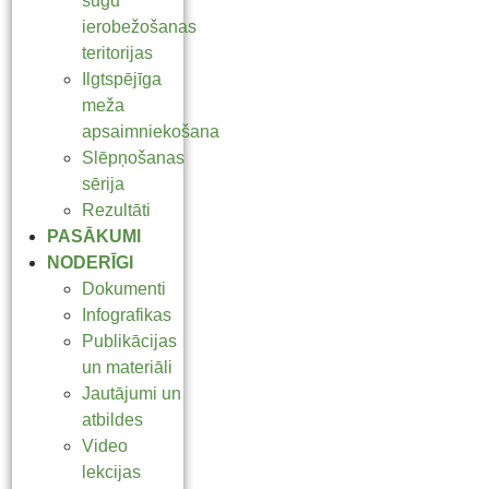
sugu
ierobežošanas
teritorijas
Ilgtspējīga
meža
apsaimniekošana
Slēpņošanas
sērija
Rezultāti
PASĀKUMI
NODERĪGI
Dokumenti
Infografikas
Publikācijas
un materiāli
Jautājumi un
atbildes
Video
lekcijas