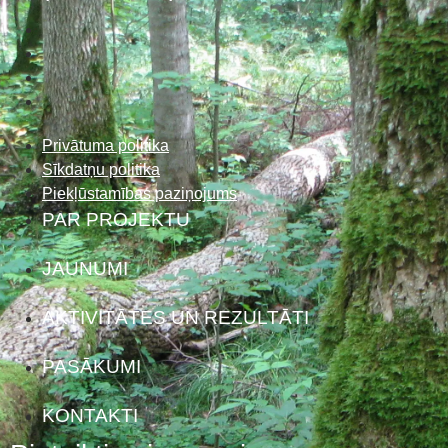
Privātuma politika
Sīkdatņu politika
Piekļūstamības paziņojums
PAR PROJEKTU
JAUNUMI
AKTIVITĀTES UN REZULTĀTI
PASĀKUMI
KONTAKTI