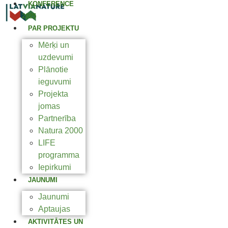
KONFERENCE
2025
PAR PROJEKTU
Mērķi un
uzdevumi
Plānotie
ieguvumi
Projekta
jomas
Partnerība
Natura 2000
LIFE
programma
Iepirkumi
JAUNUMI
Jaunumi
Aptaujas
AKTIVITĀTES UN