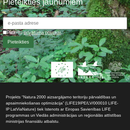
Pieteikties jaunumiem
Piekrītu
privātuma politikai
.
Projekts “Natura 2000 aizsargājamo teritoriju pārvaldības un
apsaimniekošanas optimizācija” (LIFE19IPE/LV/000010 LIFE-
IP LatViaNature) tiek īstenots ar Eiropas Savienības LIFE
programmas un Viedās administrācijas un reģionālās attīstības
ministrijas finansiālu atbalstu.​