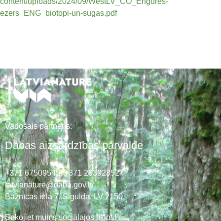
content/uploads/2024/09/WestLV_CO_Engures-
ezers_ENG_biotopi-un-sugas.pdf
Vadošais partneris:
Dabas aizsardzības pārvalde
+371 67509545,
+371 26392352
latvianature@daba.gov.lv
Baznīcas iela 7, Sigulda, LV-2150
Sekojiet mums sociālajos tīklos!