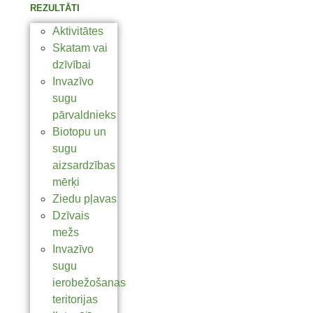
REZULTĀTI
Aktivitātes
Skatam vai
dzīvībai
Invazīvo
sugu
pārvaldnieks
Biotopu un
sugu
aizsardzības
mērķi
Ziedu pļavas
Dzīvais
mežs
Invazīvo
sugu
ierobežošanas
teritorijas