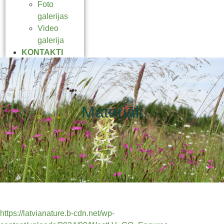
Foto
galerijas
Video
galerija
KONTAKTI
Materiāli
https://latvianature.b-cdn.net/wp-