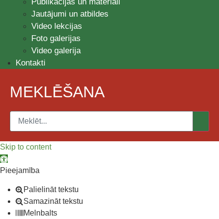
Publikācijas un materiāli
Jautājumi un atbildes
Video lekcijas
Foto galerijas
Video galerija
Kontakti
MEKLĒŠANA
Skip to content
Open toolbar
Pieejamība
Palielināt tekstu
Samazināt tekstu
Melnbalts