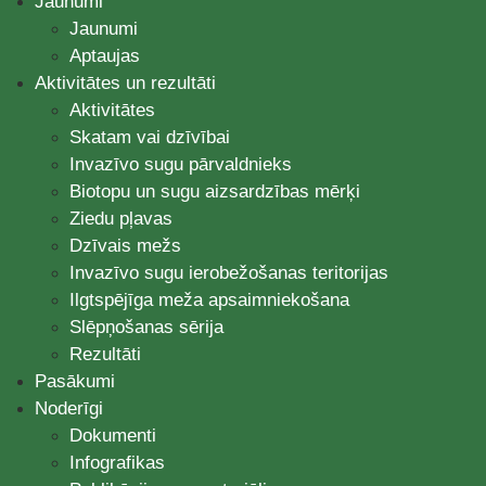
Jaunumi
Jaunumi
Aptaujas
Aktivitātes un rezultāti
Aktivitātes
Skatam vai dzīvībai
Invazīvo sugu pārvaldnieks
Biotopu un sugu aizsardzības mērķi
Ziedu pļavas
Dzīvais mežs
Invazīvo sugu ierobežošanas teritorijas
Ilgtspējīga meža apsaimniekošana
Slēpņošanas sērija
Rezultāti
Pasākumi
Noderīgi
Dokumenti
Infografikas