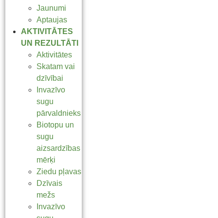
Jaunumi
Aptaujas
AKTIVITĀTES
UN REZULTĀTI
Aktivitātes
Skatam vai
dzīvībai
Invazīvo
sugu
pārvaldnieks
Biotopu un
sugu
aizsardzības
mērķi
Ziedu pļavas
Dzīvais
mežs
Invazīvo