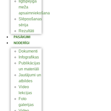
Ilgtspējīga
meža
apsaimniekošana
Slēpņošanas
sērija
Rezultāti
PASĀKUMI
NODERĪGI
Dokumenti
Infografikas
Publikācijas
un materiāli
Jautājumi un
atbildes
Video
lekcijas
Foto
galerijas
Video