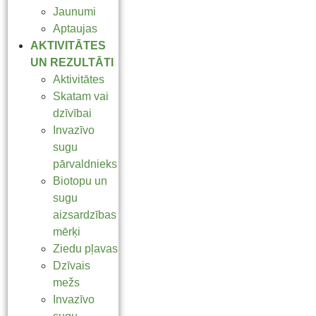
Jaunumi
Aptaujas
AKTIVITĀTES
UN REZULTĀTI
Aktivitātes
Skatam vai
dzīvībai
Invazīvo
sugu
pārvaldnieks
Biotopu un
sugu
aizsardzības
mērķi
Ziedu pļavas
Dzīvais
mežs
Invazīvo