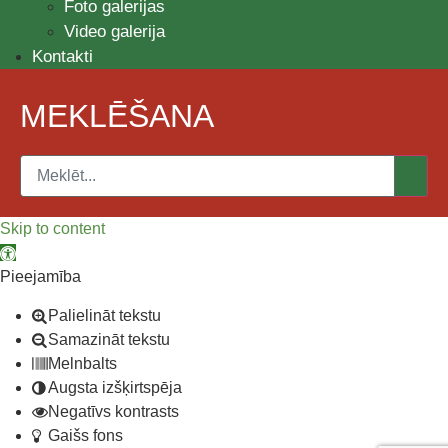
Foto galerijas
Video galerija
Kontakti
MEKLĒŠANA
Skip to content
Open toolbar
Pieejamība
Palielināt tekstu
Samazināt tekstu
Melnbalts
Augsta izšķirtspēja
Negatīvs kontrasts
Gaišs fons