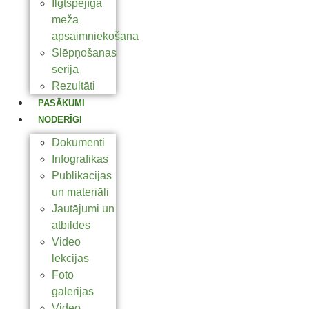
Ilgtspējīga
meža
apsaimniekošana
Slēpņošanas
sērija
Rezultāti
PASĀKUMI
NODERĪGI
Dokumenti
Infografikas
Publikācijas
un materiāli
Jautājumi un
atbildes
Video
lekcijas
Foto
galerijas
Video