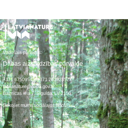
Vadošais partneris:
Dabas aizsardzības pārvalde
+371 67509545,
+371 26392352
latvianature@daba.gov.lv
Baznīcas iela 7, Sigulda, LV-2150
Sekojiet mums sociālajos tīklos!