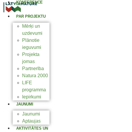
KONFERENCE
2025
PAR PROJEKTU
Mērķi un
uzdevumi
Plānotie
ieguvumi
Projekta
jomas
Partnerība
Natura 2000
LIFE
programma
Iepirkumi
JAUNUMI
Jaunumi
Aptaujas
AKTIVITĀTES UN