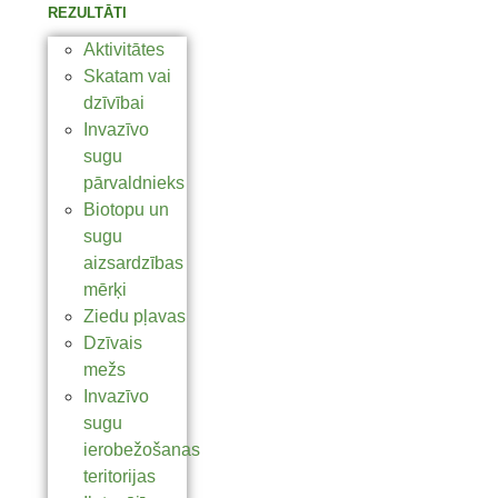
REZULTĀTI
Aktivitātes
Skatam vai
dzīvībai
Invazīvo
sugu
pārvaldnieks
Biotopu un
sugu
aizsardzības
mērķi
Ziedu pļavas
Dzīvais
mežs
Invazīvo
sugu
ierobežošanas
teritorijas