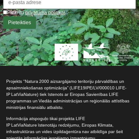
Piekrītu
privātuma politikai
.
Projekts “Natura 2000 aizsargājamo teritoriju pārvaldības un
apsaimniekošanas optimizācija” (LIFE19IPE/LV/000010 LIFE-
IP LatViaNature) tiek īstenots ar Eiropas Savienības LIFE
programmas un Viedās administrācijas un reģionālās attīstības
ministrijas finansiālu atbalstu.​
Informācija atspoguļo tikai projekta LIFE
IP LatViaNature īstenotāju redzējumu, Eiropas Klimata,
infrastruktūras un vides izpildaģentūra nav atbildīga par šeit
sniegtās informācijas iespējamo izmantojumu.​