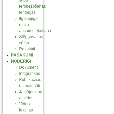
sugu
ierobežošanas
teritorijas
Ilgtspējīga
meža
apsaimniekošana
Slēpņošanas
sērija
Rezultāti
PASĀKUMI
NODERĪGI
Dokumenti
Infografikas
Publikācijas
un materiāli
Jautājumi un
atbildes
Video
lekcijas