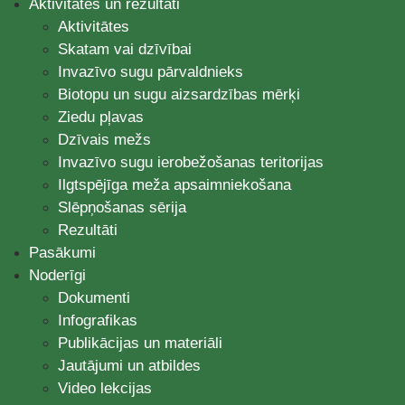
Aktivitātes un rezultāti
Aktivitātes
Skatam vai dzīvībai
Invazīvo sugu pārvaldnieks
Biotopu un sugu aizsardzības mērķi
Ziedu pļavas
Dzīvais mežs
Invazīvo sugu ierobežošanas teritorijas
Ilgtspējīga meža apsaimniekošana
Slēpņošanas sērija
Rezultāti
Pasākumi
Noderīgi
Dokumenti
Infografikas
Publikācijas un materiāli
Jautājumi un atbildes
Video lekcijas