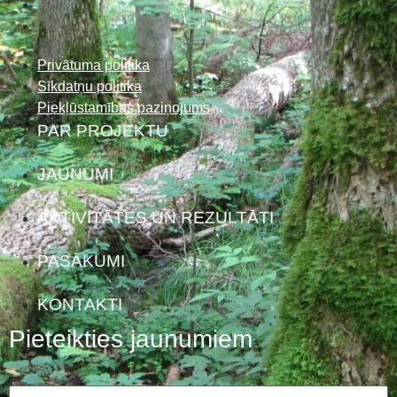
Privātuma politika
Sīkdatņu politika
Piekļūstamības paziņojums
PAR PROJEKTU
JAUNUMI
AKTIVITĀTES UN REZULTĀTI
PASĀKUMI
KONTAKTI
Pieteikties jaunumiem