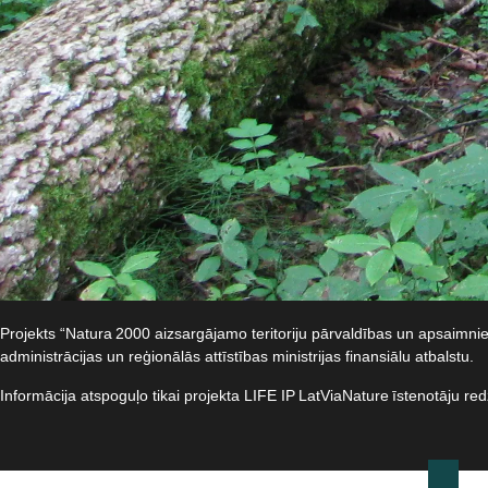
Projekts “Natura 2000 aizsargājamo teritoriju pārvaldības un apsaimn
administrācijas un reģionālās attīstības ministrijas finansiālu atbalstu.​
Informācija atspoguļo tikai projekta LIFE IP LatViaNature īstenotāju re