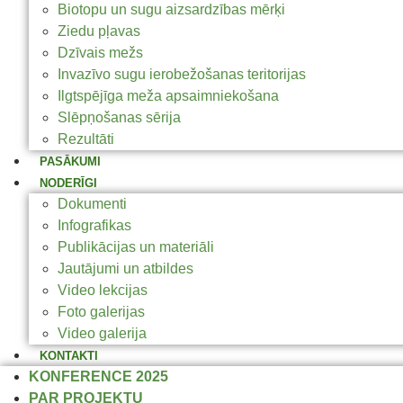
Biotopu un sugu aizsardzības mērķi
Ziedu pļavas
Dzīvais mežs
Invazīvo sugu ierobežošanas teritorijas
Ilgtspējīga meža apsaimniekošana
Slēpņošanas sērija
Rezultāti
PASĀKUMI
NODERĪGI
Dokumenti
Infografikas
Publikācijas un materiāli
Jautājumi un atbildes
Video lekcijas
Foto galerijas
Video galerija
KONTAKTI
KONFERENCE 2025
PAR PROJEKTU