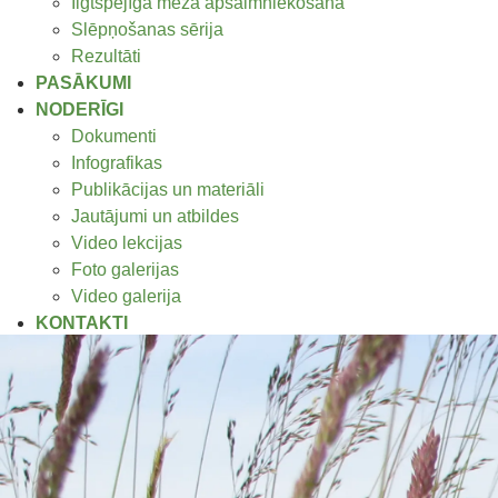
Ilgtspējīga meža apsaimniekošana
Slēpņošanas sērija
Rezultāti
PASĀKUMI
NODERĪGI
Dokumenti
Infografikas
Publikācijas un materiāli
Jautājumi un atbildes
Video lekcijas
Foto galerijas
Video galerija
KONTAKTI