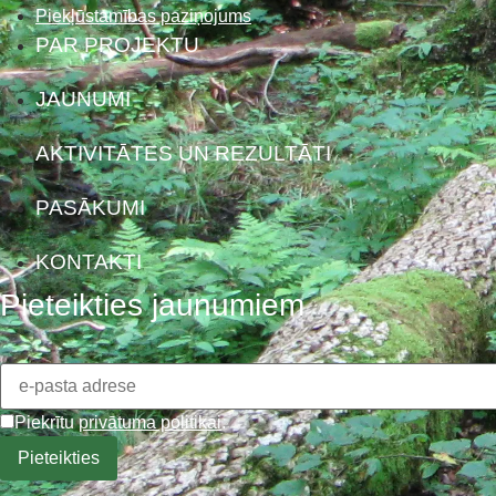
Piekļūstamības paziņojums
PAR PROJEKTU
JAUNUMI
AKTIVITĀTES UN REZULTĀTI
PASĀKUMI
KONTAKTI
Pieteikties jaunumiem
Piekrītu
privātuma politikai
.