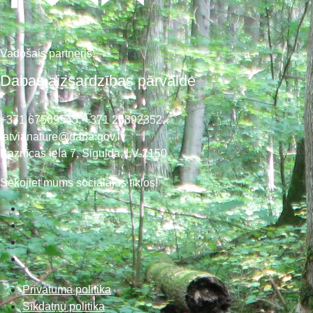
Vadošais partneris:
Dabas aizsardzības pārvalde
+371 67509545,
+371 26392352
latvianature@daba.gov.lv
Baznīcas iela 7, Sigulda, LV-2150
Sekojiet mums sociālajos tīklos!
Privātuma politika
Sīkdatņu politika