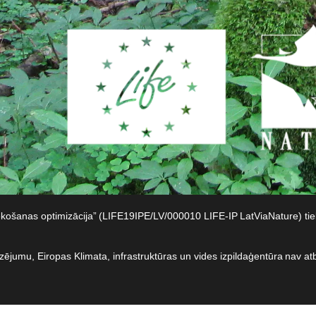
iekošanas optimizācija” (LIFE19IPE/LV/000010 LIFE-IP LatViaNature) t
dzējumu, Eiropas Klimata, infrastruktūras un vides izpildaģentūra nav at