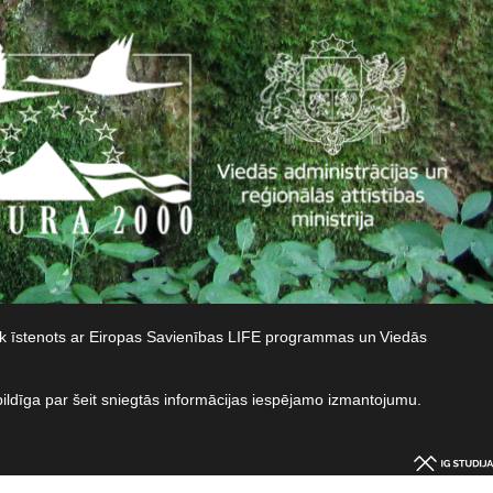
iek īstenots ar Eiropas Savienības LIFE programmas un Viedās
bildīga par šeit sniegtās informācijas iespējamo izmantojumu.​