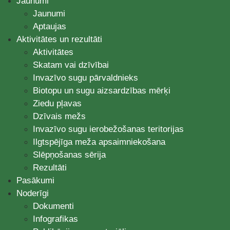
Jaunumi
Jaunumi
Aptaujas
Aktivitātes un rezultāti
Aktivitātes
Skatam vai dzīvībai
Invazīvo sugu pārvaldnieks
Biotopu un sugu aizsardzības mērķi
Ziedu pļavas
Dzīvais mežs
Invazīvo sugu ierobežošanas teritorijas
Ilgtspējīga meža apsaimniekošana
Slēpņošanas sērija
Rezultāti
Pasākumi
Noderīgi
Dokumenti
Infografikas