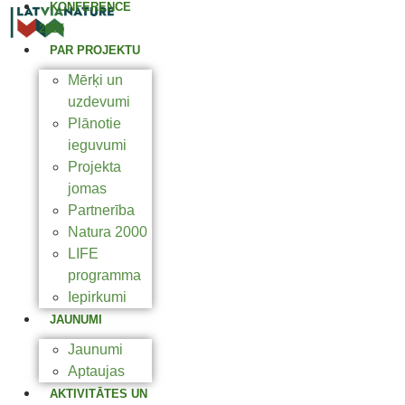
KONFERENCE
2025
PAR PROJEKTU
Mērķi un
uzdevumi
Plānotie
ieguvumi
Projekta
jomas
Partnerība
Natura 2000
LIFE
programma
Iepirkumi
JAUNUMI
Jaunumi
Aptaujas
AKTIVITĀTES UN