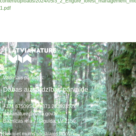
content/uploads/2024/05/3_2_Engure_forest_management_inf
1.pdf
Vadošais partneris:
Dabas aizsardzības pārvalde
+371 67509545,
+371 26392352
latvianature@daba.gov.lv
Baznīcas iela 7, Sigulda, LV-2150
Sekojiet mums sociālajos tīklos!