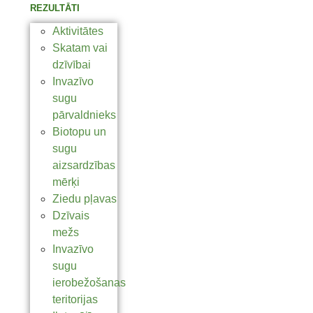
REZULTĀTI
Aktivitātes
Skatam vai
dzīvībai
Invazīvo
sugu
pārvaldnieks
Biotopu un
sugu
aizsardzības
mērķi
Ziedu pļavas
Dzīvais
mežs
Invazīvo
sugu
ierobežošanas
teritorijas