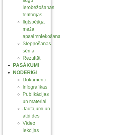
sugu
ierobežošanas
teritorijas
Ilgtspējīga
meža
apsaimniekošana
Slēpņošanas
sērija
Rezultāti
PASĀKUMI
NODERĪGI
Dokumenti
Infografikas
Publikācijas
un materiāli
Jautājumi un
atbildes
Video
lekcijas