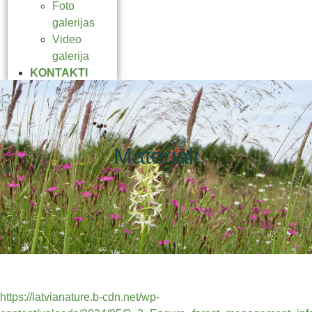
Foto
galerijas
Video
galerija
KONTAKTI
Materiāli
https://latvianature.b-cdn.net/wp-