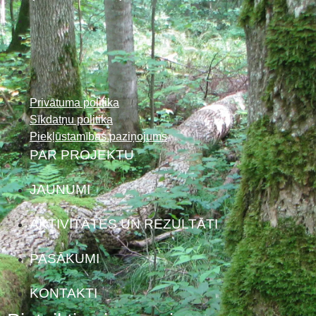
Privātuma politika
Sīkdatņu politika
Piekļūstamības paziņojums
PAR PROJEKTU
JAUNUMI
AKTIVITĀTES UN REZULTĀTI
PASĀKUMI
KONTAKTI