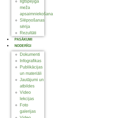
Ilgtspējīga
meža
apsaimniekošana
Slēpņošanas
sērija
Rezultāti
PASĀKUMI
NODERĪGI
Dokumenti
Infografikas
Publikācijas
un materiāli
Jautājumi un
atbildes
Video
lekcijas
Foto
galerijas
Video