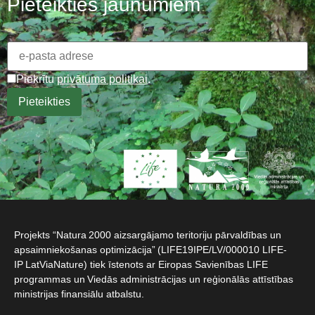
Pieteikties jaunumiem
Piekrītu
privātuma politikai
.
Projekts “Natura 2000 aizsargājamo teritoriju pārvaldības un
apsaimniekošanas optimizācija” (LIFE19IPE/LV/000010 LIFE-
IP LatViaNature) tiek īstenots ar Eiropas Savienības LIFE
programmas un Viedās administrācijas un reģionālās attīstības
ministrijas finansiālu atbalstu.​