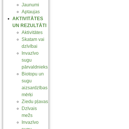
Jaunumi
Aptaujas
AKTIVITĀTES
UN REZULTĀTI
Aktivitātes
Skatam vai
dzīvībai
Invazīvo
sugu
pārvaldnieks
Biotopu un
sugu
aizsardzības
mērķi
Ziedu pļavas
Dzīvais
mežs
Invazīvo