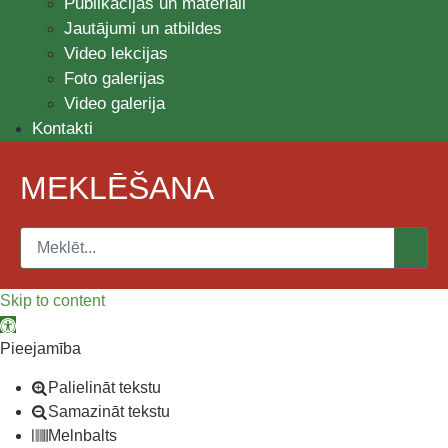
Publikācijas un materiāli
Jautājumi un atbildes
Video lekcijas
Foto galerijas
Video galerija
Kontakti
MEKLĒŠANA
Skip to content
Open toolbar
Pieejamība
Palielināt tekstu
Samazināt tekstu
Melnbalts