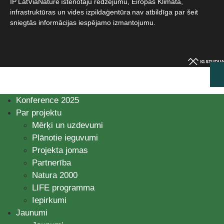
IP LatViaNature īstenotāju redzējumu, Eiropas Klimata,
infrastruktūras un vides izpildaģentūra nav atbildīga par šeit
sniegtās informācijas iespējamo izmantojumu.​
Konference 2025
Par projektu
Mērķi un uzdevumi
Plānotie ieguvumi
Projekta jomas
Partnerība
Natura 2000
LIFE programma
Iepirkumi
Jaunumi