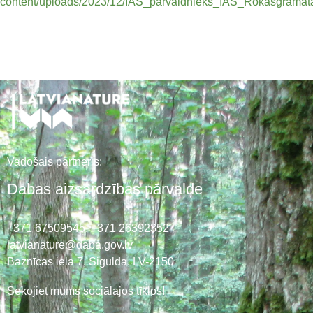
content/uploads/2023/12/IAS_parvaldnieks_IAS_Rokasgrama
Vadošais partneris:
Dabas aizsardzības pārvalde
+371 67509545,
+371 26392352
latvianature@daba.gov.lv
Baznīcas iela 7, Sigulda, LV-2150
Sekojiet mums sociālajos tīklos!