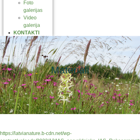
Foto
galerijas
Video
galerija
KONTAKTI
Materiāli
https://latvianature.b-cdn.net/wp-