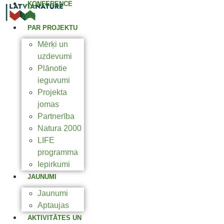
KONFERENCE
2025
PAR PROJEKTU
Mērķi un
uzdevumi
Plānotie
ieguvumi
Projekta
jomas
Partnerība
Natura 2000
LIFE
programma
Iepirkumi
JAUNUMI
Jaunumi
Aptaujas
AKTIVITĀTES UN