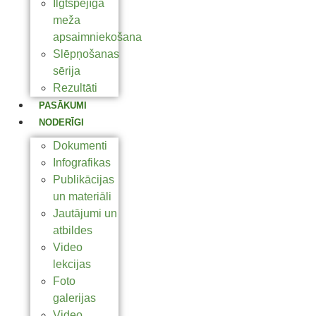
Ilgtspējīga
meža
apsaimniekošana
Slēpņošanas
sērija
Rezultāti
PASĀKUMI
NODERĪGI
Dokumenti
Infografikas
Publikācijas
un materiāli
Jautājumi un
atbildes
Video
lekcijas
Foto
galerijas
Video