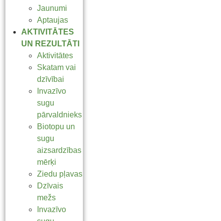
Jaunumi
Aptaujas
AKTIVITĀTES
UN REZULTĀTI
Aktivitātes
Skatam vai
dzīvībai
Invazīvo
sugu
pārvaldnieks
Biotopu un
sugu
aizsardzības
mērķi
Ziedu pļavas
Dzīvais
mežs
Invazīvo