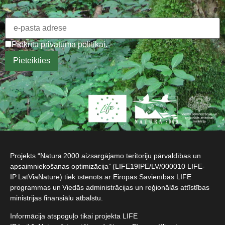
Piekrītu
privātuma politikai
.
Projekts “Natura 2000 aizsargājamo teritoriju pārvaldības un
apsaimniekošanas optimizācija” (LIFE19IPE/LV/000010 LIFE-
IP LatViaNature) tiek īstenots ar Eiropas Savienības LIFE
programmas un Viedās administrācijas un reģionālās attīstības
ministrijas finansiālu atbalstu.​
Informācija atspoguļo tikai projekta LIFE