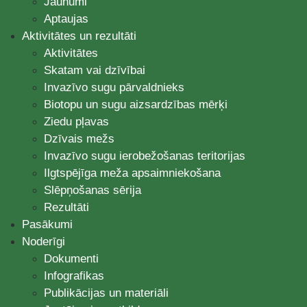
Jaunumi
Aptaujas
Aktivitātes un rezultāti
Aktivitātes
Skatam vai dzīvībai
Invazīvo sugu pārvaldnieks
Biotopu un sugu aizsardzības mērķi
Ziedu pļavas
Dzīvais mežs
Invazīvo sugu ierobežošanas teritorijas
Ilgtspējīga meža apsaimniekošana
Slēpņošanas sērija
Rezultāti
Pasākumi
Noderīgi
Dokumenti
Infografikas
Publikācijas un materiāli