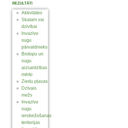
REZULTĀTI
Aktivitātes
Skatam vai
dzīvībai
Invazīvo
sugu
pārvaldnieks
Biotopu un
sugu
aizsardzības
mērķi
Ziedu pļavas
Dzīvais
mežs
Invazīvo
sugu
ierobežošanas
teritorijas