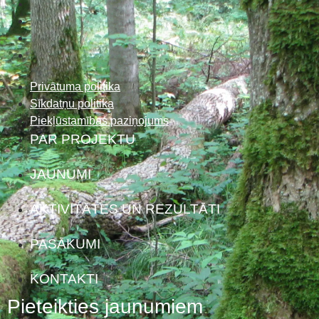
Privātuma politika
Sīkdatņu politika
Piekļūstamības paziņojums
PAR PROJEKTU
JAUNUMI
AKTIVITĀTES UN REZULTĀTI
PASĀKUMI
KONTAKTI
Pieteikties jaunumiem