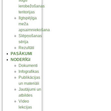
sugu
ierobežošanas
teritorijas
Ilgtspējīga
meža
apsaimniekošana
Slēpņošanas
sērija
Rezultāti
PASĀKUMI
NODERĪGI
Dokumenti
Infografikas
Publikācijas
un materiāli
Jautājumi un
atbildes
Video
lekcijas