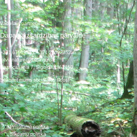
Vadošais partneris:
Dabas aizsardzības pārvalde
+371 67509545,
+371 26392352
latvianature@daba.gov.lv
Baznīcas iela 7, Sigulda, LV-2150
Sekojiet mums sociālajos tīklos!
Privātuma politika
Sīkdatņu politika