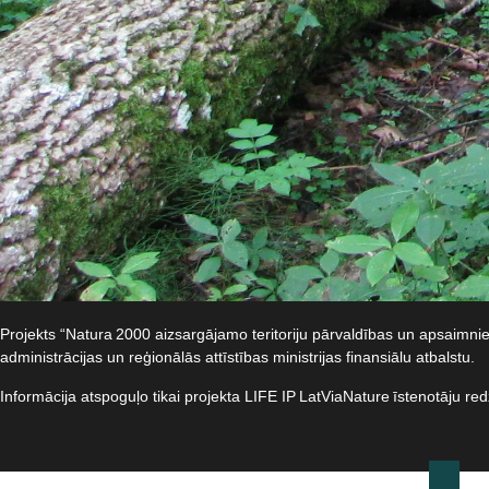
Projekts “Natura 2000 aizsargājamo teritoriju pārvaldības un apsaimn
administrācijas un reģionālās attīstības ministrijas finansiālu atbalstu.​
Informācija atspoguļo tikai projekta LIFE IP LatViaNature īstenotāju re