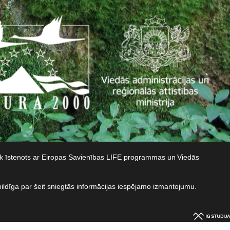
iek īstenots ar Eiropas Savienības LIFE programmas un Viedās
bildīga par šeit sniegtās informācijas iespējamo izmantojumu.​