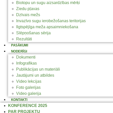
Biotopu un sugu aizsardzības mērķi
Ziedu pļavas
Dzīvais mežs
Invazīvo sugu ierobežošanas teritorijas
Ilgtspējīga meža apsaimniekošana
Slēpņošanas sērija
Rezultāti
PASĀKUMI
NODERĪGI
Dokumenti
Infografikas
Publikācijas un materiāli
Jautājumi un atbildes
Video lekcijas
Foto galerijas
Video galerija
KONTAKTI
KONFERENCE 2025
PAR PROJEKTU