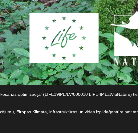
iekošanas optimizācija” (LIFE19IPE/LV/000010 LIFE-IP LatViaNature) t
dzējumu, Eiropas Klimata, infrastruktūras un vides izpildaģentūra nav at