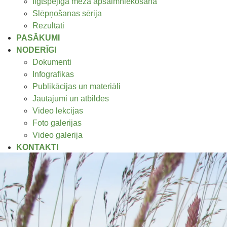
Ilgtspējīga meža apsaimniekošana
Slēpņošanas sērija
Rezultāti
PASĀKUMI
NODERĪGI
Dokumenti
Infografikas
Publikācijas un materiāli
Jautājumi un atbildes
Video lekcijas
Foto galerijas
Video galerija
KONTAKTI