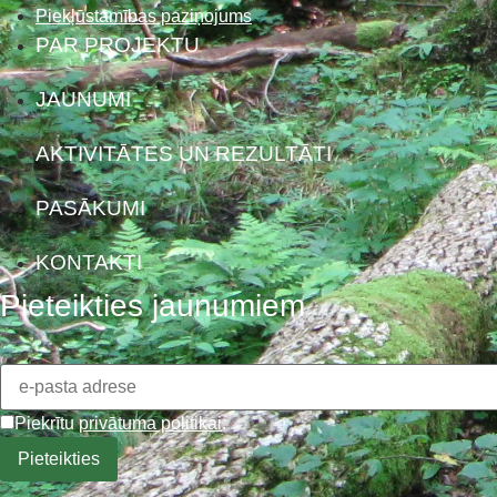
Piekļūstamības paziņojums
PAR PROJEKTU
JAUNUMI
AKTIVITĀTES UN REZULTĀTI
PASĀKUMI
KONTAKTI
Pieteikties jaunumiem
Piekrītu
privātuma politikai
.