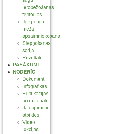
sugu
ierobežošanas
teritorijas
Ilgtspējīga
meža
apsaimniekošana
Slēpņošanas
sērija
Rezultāti
PASĀKUMI
NODERĪGI
Dokumenti
Infografikas
Publikācijas
un materiāli
Jautājumi un
atbildes
Video
lekcijas