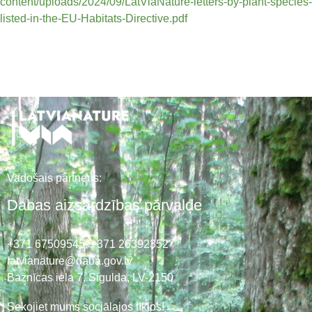
content/uploads/2024/09/LatViaNature-letters-by-plant-species-
listed-in-the-EU-Habitats-Directive.pdf
Vadošais partneris:
Dabas aizsardzības pārvalde
+371 67509545,
+371 26392352
latvianature@daba.gov.lv
Baznīcas iela 7, Sigulda, LV-2150
Sekojiet mums sociālajos tīklos!