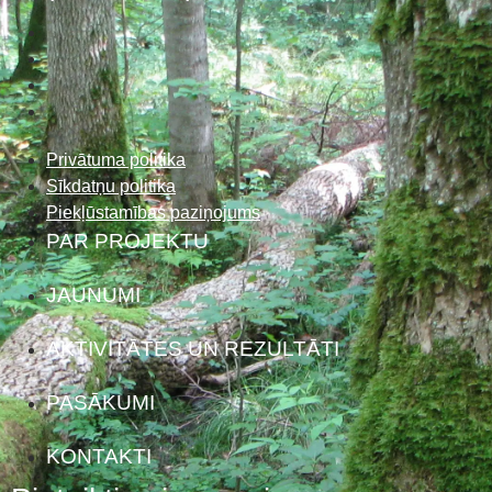
Privātuma politika
Sīkdatņu politika
Piekļūstamības paziņojums
PAR PROJEKTU
JAUNUMI
AKTIVITĀTES UN REZULTĀTI
PASĀKUMI
KONTAKTI