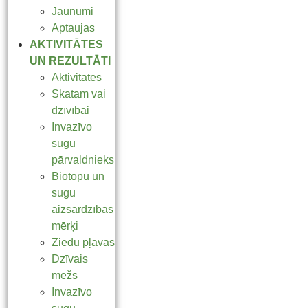
Jaunumi
Aptaujas
AKTIVITĀTES
UN REZULTĀTI
Aktivitātes
Skatam vai
dzīvībai
Invazīvo
sugu
pārvaldnieks
Biotopu un
sugu
aizsardzības
mērķi
Ziedu pļavas
Dzīvais
mežs
Invazīvo