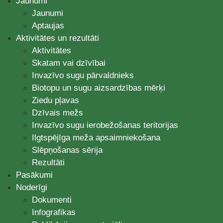
Jaunumi
Jaunumi
Aptaujas
Aktivitātes un rezultāti
Aktivitātes
Skatam vai dzīvībai
Invazīvo sugu pārvaldnieks
Biotopu un sugu aizsardzības mērķi
Ziedu pļavas
Dzīvais mežs
Invazīvo sugu ierobežošanas teritorijas
Ilgtspējīga meža apsaimniekošana
Slēpņošanas sērija
Rezultāti
Pasākumi
Noderīgi
Dokumenti
Infografikas