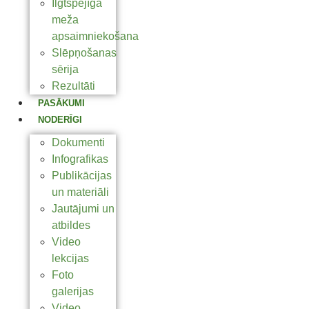
Ilgtspējīga
meža
apsaimniekošana
Slēpņošanas
sērija
Rezultāti
PASĀKUMI
NODERĪGI
Dokumenti
Infografikas
Publikācijas
un materiāli
Jautājumi un
atbildes
Video
lekcijas
Foto
galerijas
Video