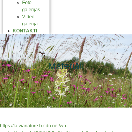
Foto
galerijas
Video
galerija
KONTAKTI
Materiāli
https://latvianature.b-cdn.net/wp-