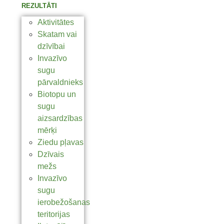
REZULTĀTI
Aktivitātes
Skatam vai
dzīvībai
Invazīvo
sugu
pārvaldnieks
Biotopu un
sugu
aizsardzības
mērķi
Ziedu pļavas
Dzīvais
mežs
Invazīvo
sugu
ierobežošanas
teritorijas