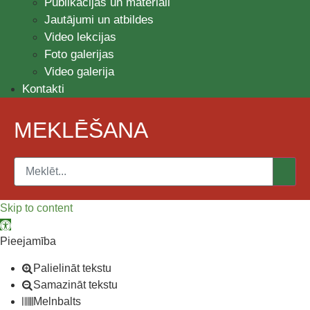
Publikācijas un materiāli
Jautājumi un atbildes
Video lekcijas
Foto galerijas
Video galerija
Kontakti
MEKLĒŠANA
Skip to content
Open toolbar
Pieejamība
Palielināt tekstu
Samazināt tekstu
Melnbalts