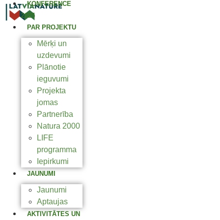
KONFERENCE
2025
PAR PROJEKTU
Mērķi un
uzdevumi
Plānotie
ieguvumi
Projekta
jomas
Partnerība
Natura 2000
LIFE
programma
Iepirkumi
JAUNUMI
Jaunumi
Aptaujas
AKTIVITĀTES UN