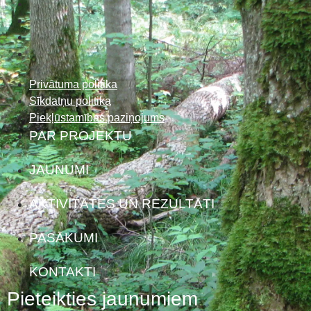
Privātuma politika
Sīkdatņu politika
Piekļūstamības paziņojums
PAR PROJEKTU
JAUNUMI
AKTIVITĀTES UN REZULTĀTI
PASĀKUMI
KONTAKTI
Pieteikties jaunumiem