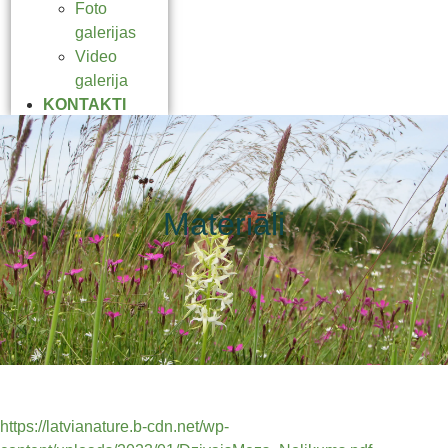
Foto
galerijas
Video
galerija
KONTAKTI
Materiāli
https://latvianature.b-cdn.net/wp-