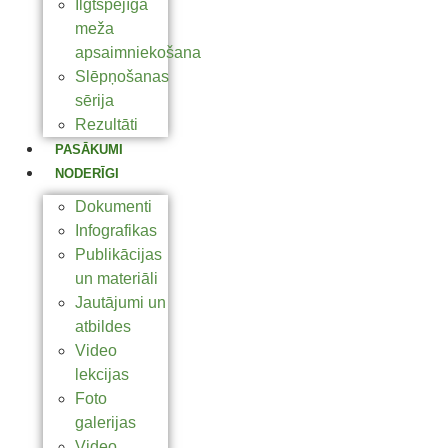
Ilgtspējīga
meža
apsaimniekošana
Slēpņošanas
sērija
Rezultāti
PASĀKUMI
NODERĪGI
Dokumenti
Infografikas
Publikācijas
un materiāli
Jautājumi un
atbildes
Video
lekcijas
Foto
galerijas
Video