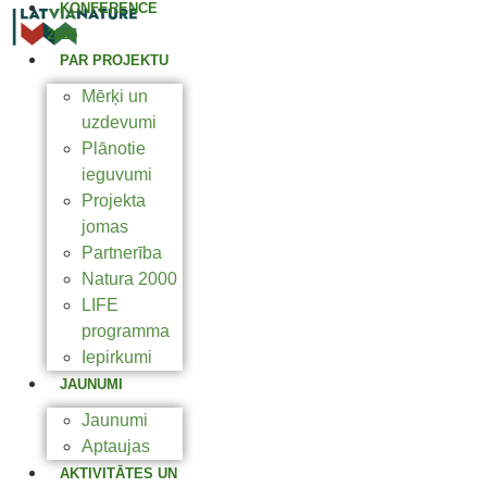
KONFERENCE
2025
PAR PROJEKTU
Mērķi un
uzdevumi
Plānotie
ieguvumi
Projekta
jomas
Partnerība
Natura 2000
LIFE
programma
Iepirkumi
JAUNUMI
Jaunumi
Aptaujas
AKTIVITĀTES UN