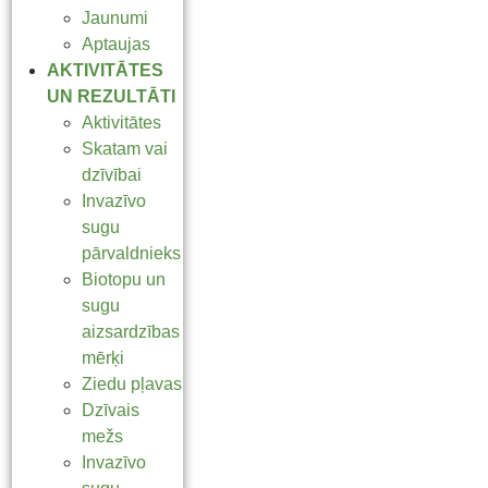
Jaunumi
Aptaujas
AKTIVITĀTES
UN REZULTĀTI
Aktivitātes
Skatam vai
dzīvībai
Invazīvo
sugu
pārvaldnieks
Biotopu un
sugu
aizsardzības
mērķi
Ziedu pļavas
Dzīvais
mežs
Invazīvo