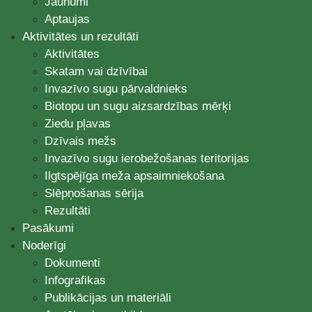
Jaunumi
Aptaujas
Aktivitātes un rezultāti
Aktivitātes
Skatam vai dzīvībai
Invazīvo sugu pārvaldnieks
Biotopu un sugu aizsardzības mērķi
Ziedu pļavas
Dzīvais mežs
Invazīvo sugu ierobežošanas teritorijas
Ilgtspējīga meža apsaimniekošana
Slēpņošanas sērija
Rezultāti
Pasākumi
Noderīgi
Dokumenti
Infografikas
Publikācijas un materiāli