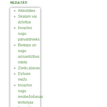
REZULTĀTI
Aktivitātes
Skatam vai
dzīvībai
Invazīvo
sugu
pārvaldnieks
Biotopu un
sugu
aizsardzības
mērķi
Ziedu pļavas
Dzīvais
mežs
Invazīvo
sugu
ierobežošanas
teritorijas