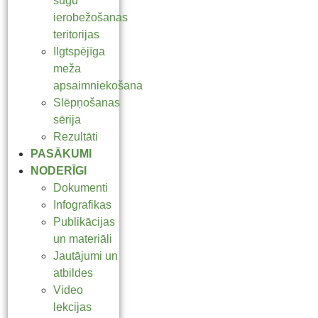
sugu
ierobežošanas
teritorijas
Ilgtspējīga
meža
apsaimniekošana
Slēpņošanas
sērija
Rezultāti
PASĀKUMI
NODERĪGI
Dokumenti
Infografikas
Publikācijas
un materiāli
Jautājumi un
atbildes
Video
lekcijas