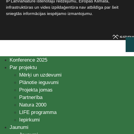
IP LatViaNature īstenotāju redzējumu, Eiropas Klimata,
infrastruktūras un vides izpildaģentūra nav atbildīga par šeit
sniegtās informācijas iespējamo izmantojumu.​
Konference 2025
Par projektu
Mērķi un uzdevumi
Plānotie ieguvumi
Projekta jomas
Partnerība
Natura 2000
LIFE programma
Iepirkumi
Jaunumi