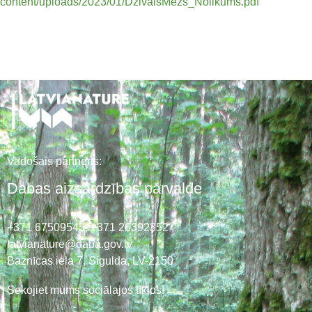
content/uploads/2023/01/DzivaisMezs_Nolikums.pdf
Vadošais partneris:
Dabas aizsardzības pārvalde
+371 67509545,
+371 26392352
latvianature@daba.gov.lv
Baznīcas iela 7, Sigulda, LV-2150
Sekojiet mums sociālajos tīklos!