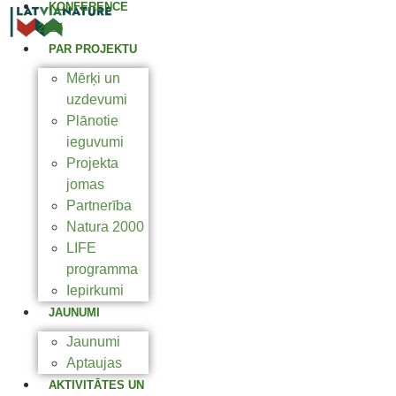
KONFERENCE
2025
PAR PROJEKTU
Mērķi un
uzdevumi
Plānotie
ieguvumi
Projekta
jomas
Partnerība
Natura 2000
LIFE
programma
Iepirkumi
JAUNUMI
Jaunumi
Aptaujas
AKTIVITĀTES UN