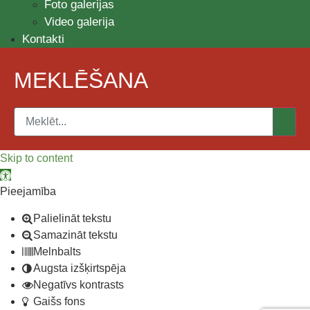
Foto galerijas
Video galerija
Kontakti
MEKLĒŠANA
Skip to content
Open toolbar
Pieejamība
Palielināt tekstu
Samazināt tekstu
Melnbalts
Augsta izšķirtspēja
Negatīvs kontrasts
Gaišs fons