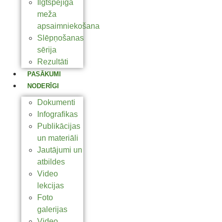
Ilgtspējīga
meža
apsaimniekošana
Slēpņošanas
sērija
Rezultāti
PASĀKUMI
NODERĪGI
Dokumenti
Infografikas
Publikācijas
un materiāli
Jautājumi un
atbildes
Video
lekcijas
Foto
galerijas
Video