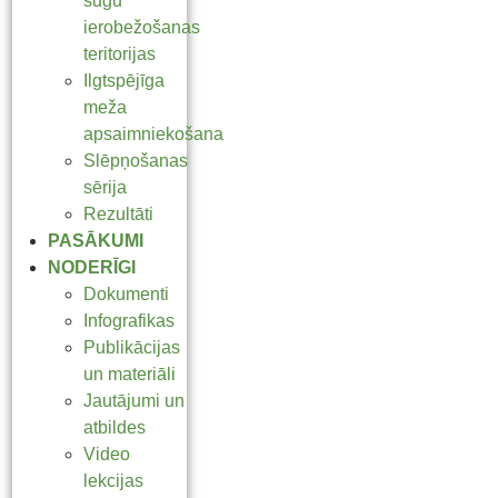
sugu
ierobežošanas
teritorijas
Ilgtspējīga
meža
apsaimniekošana
Slēpņošanas
sērija
Rezultāti
PASĀKUMI
NODERĪGI
Dokumenti
Infografikas
Publikācijas
un materiāli
Jautājumi un
atbildes
Video
lekcijas