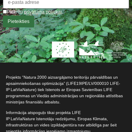
Piekrītu
privātuma politikai
.
Projekts “Natura 2000 aizsargājamo teritoriju pārvaldības un
apsaimniekošanas optimizācija” (LIFE19IPE/LV/000010 LIFE-
IP LatViaNature) tiek īstenots ar Eiropas Savienības LIFE
programmas un Viedās administrācijas un reģionālās attīstības
ministrijas finansiālu atbalstu.​
Informācija atspoguļo tikai projekta LIFE
IP LatViaNature īstenotāju redzējumu, Eiropas Klimata,
infrastruktūras un vides izpildaģentūra nav atbildīga par šeit
sniegtās informācijas iespējamo izmantojumu.​