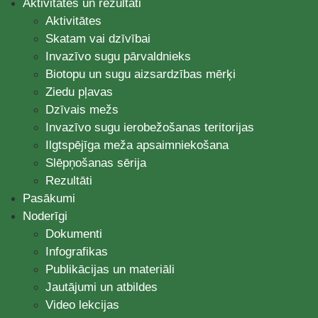
Aktivitātes un rezultāti
Aktivitātes
Skatam vai dzīvībai
Invazīvo sugu pārvaldnieks
Biotopu un sugu aizsardzības mērķi
Ziedu pļavas
Dzīvais mežs
Invazīvo sugu ierobežošanas teritorijas
Ilgtspējīga meža apsaimniekošana
Slēpņošanas sērija
Rezultāti
Pasākumi
Noderīgi
Dokumenti
Infografikas
Publikācijas un materiāli
Jautājumi un atbildes
Video lekcijas