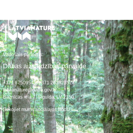
Vadošais partneris:
Dabas aizsardzības pārvalde
+371 67509545,
+371 26392352
latvianature@daba.gov.lv
Baznīcas iela 7, Sigulda, LV-2150
Sekojiet mums sociālajos tīklos!