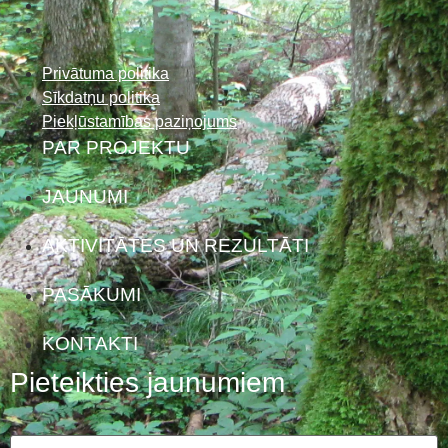
Privātuma politika
Sīkdatņu politika
Piekļūstamības paziņojums
PAR PROJEKTU
JAUNUMI
AKTIVITĀTES UN REZULTĀTI
PASĀKUMI
KONTAKTI
Pieteikties jaunumiem