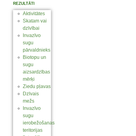
REZULTĀTI
Aktivitātes
Skatam vai
dzīvībai
Invazīvo
sugu
pārvaldnieks
Biotopu un
sugu
aizsardzības
mērķi
Ziedu pļavas
Dzīvais
mežs
Invazīvo
sugu
ierobežošanas
teritorijas