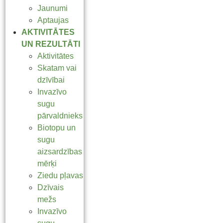
Jaunumi
Aptaujas
AKTIVITĀTES
UN REZULTĀTI
Aktivitātes
Skatam vai
dzīvībai
Invazīvo
sugu
pārvaldnieks
Biotopu un
sugu
aizsardzības
mērķi
Ziedu pļavas
Dzīvais
mežs
Invazīvo