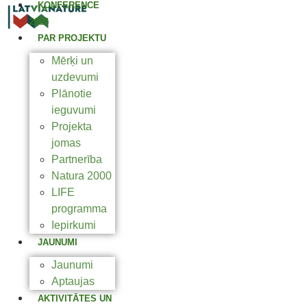
KONFERENCE
2025
PAR PROJEKTU
Mērķi un
uzdevumi
Plānotie
ieguvumi
Projekta
jomas
Partnerība
Natura 2000
LIFE
programma
Iepirkumi
JAUNUMI
Jaunumi
Aptaujas
AKTIVITĀTES UN