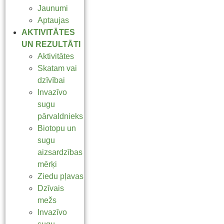
Jaunumi
Aptaujas
AKTIVITĀTES
UN REZULTĀTI
Aktivitātes
Skatam vai
dzīvībai
Invazīvo
sugu
pārvaldnieks
Biotopu un
sugu
aizsardzības
mērķi
Ziedu pļavas
Dzīvais
mežs
Invazīvo