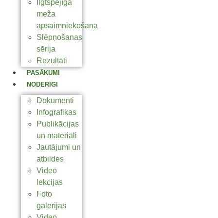
Ilgtspējīga
meža
apsaimniekošana
Slēpņošanas
sērija
Rezultāti
PASĀKUMI
NODERĪGI
Dokumenti
Infografikas
Publikācijas
un materiāli
Jautājumi un
atbildes
Video
lekcijas
Foto
galerijas
Video