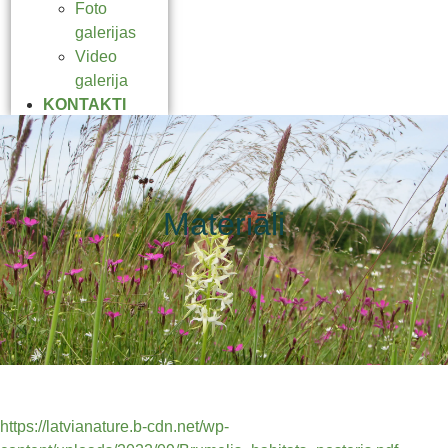
Foto
galerijas
Video
galerija
KONTAKTI
Materiāli
https://latvianature.b-cdn.net/wp-