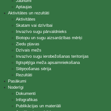
Jaunumi
Aptaujas
Aktivitātes un rezultāti
Aktivitātes
Skatam vai dzīvībai
Invazīvo sugu pārvaldnieks
Biotopu un sugu aizsardzības mērķi
Ziedu pļavas
Dzīvais mežs
Invazīvo sugu ierobežošanas teritorijas
Ilgtspējīga meža apsaimniekošana
Slēpņošanas sērija
Rezultāti
Pasākumi
Noderīgi
Dokumenti
Infografikas
Publikācijas un materiāli