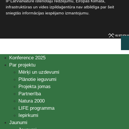
IP LatViaNature īstenotāju redzējumu, Eiropas Klimata,
infrastruktūras un vides izpildaģentūra nav atbildīga par šeit
sniegtās informācijas iespējamo izmantojumu.​
Konference 2025
Par projektu
Mērķi un uzdevumi
Plānotie ieguvumi
Projekta jomas
Partnerība
Natura 2000
LIFE programma
Iepirkumi
Jaunumi