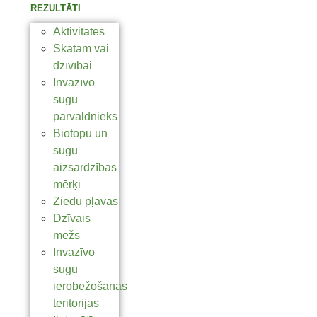
REZULTĀTI
Aktivitātes
Skatam vai
dzīvībai
Invazīvo
sugu
pārvaldnieks
Biotopu un
sugu
aizsardzības
mērķi
Ziedu pļavas
Dzīvais
mežs
Invazīvo
sugu
ierobežošanas
teritorijas