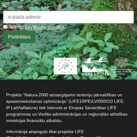
Piekrītu
privātuma politikai
.
Projekts “Natura 2000 aizsargājamo teritoriju pārvaldības un
apsaimniekošanas optimizācija” (LIFE19IPE/LV/000010 LIFE-
IP LatViaNature) tiek īstenots ar Eiropas Savienības LIFE
programmas un Viedās administrācijas un reģionālās attīstības
ministrijas finansiālu atbalstu.​
Informācija atspoguļo tikai projekta LIFE