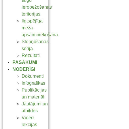
sugu
ierobežošanas
teritorijas
Ilgtspējīga
meža
apsaimniekošana
Slēpņošanas
sērija
Rezultāti
PASĀKUMI
NODERĪGI
Dokumenti
Infografikas
Publikācijas
un materiāli
Jautājumi un
atbildes
Video
lekcijas