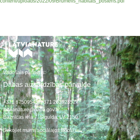
content/uploads/2022/09/Brumelis_habitats_posteris.pdf
Vadošais partneris:
Dabas aizsardzības pārvalde
+371 67509545,
+371 26392352
latvianature@daba.gov.lv
Baznīcas iela 7, Sigulda, LV-2150
Sekojiet mums sociālajos tīklos!