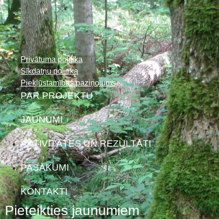
Privātuma politika
Sīkdatņu politika
Piekļūstamības paziņojums
PAR PROJEKTU
JAUNUMI
AKTIVITĀTES UN REZULTĀTI
PASĀKUMI
KONTAKTI
Pieteikties jaunumiem