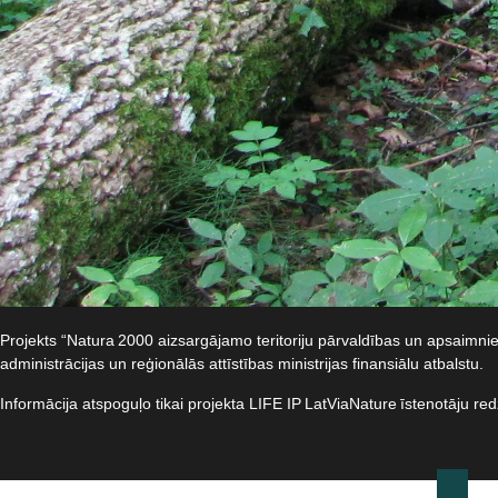
Projekts “Natura 2000 aizsargājamo teritoriju pārvaldības un apsaimn
administrācijas un reģionālās attīstības ministrijas finansiālu atbalstu.​
Informācija atspoguļo tikai projekta LIFE IP LatViaNature īstenotāju re