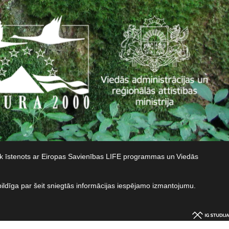
iek īstenots ar Eiropas Savienības LIFE programmas un Viedās
bildīga par šeit sniegtās informācijas iespējamo izmantojumu.​