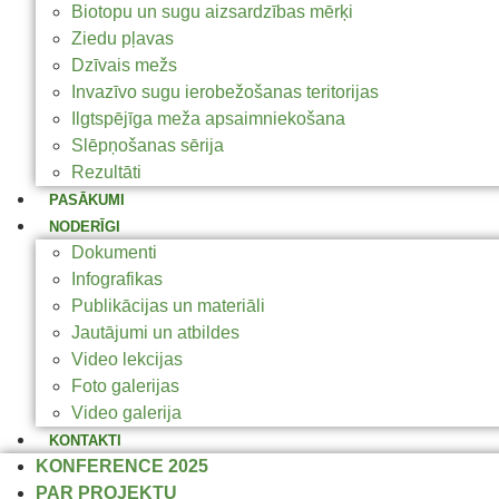
Biotopu un sugu aizsardzības mērķi
Ziedu pļavas
Dzīvais mežs
Invazīvo sugu ierobežošanas teritorijas
Ilgtspējīga meža apsaimniekošana
Slēpņošanas sērija
Rezultāti
PASĀKUMI
NODERĪGI
Dokumenti
Infografikas
Publikācijas un materiāli
Jautājumi un atbildes
Video lekcijas
Foto galerijas
Video galerija
KONTAKTI
KONFERENCE 2025
PAR PROJEKTU