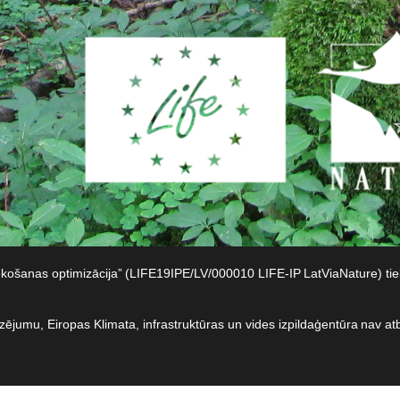
iekošanas optimizācija” (LIFE19IPE/LV/000010 LIFE-IP LatViaNature) t
dzējumu, Eiropas Klimata, infrastruktūras un vides izpildaģentūra nav at