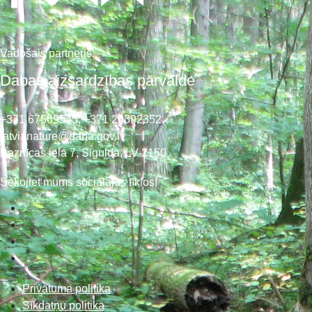
Vadošais partneris:
Dabas aizsardzības pārvalde
+371 67509545,
+371 26392352
latvianature@daba.gov.lv
Baznīcas iela 7, Sigulda, LV-2150
Sekojiet mums sociālajos tīklos!
Privātuma politika
Sīkdatņu politika