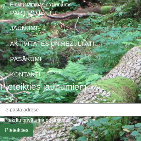
Piekļūstamības paziņojums
PAR PROJEKTU
JAUNUMI
AKTIVITĀTES UN REZULTĀTI
PASĀKUMI
KONTAKTI
Pieteikties jaunumiem
Piekrītu
privātuma politikai
.