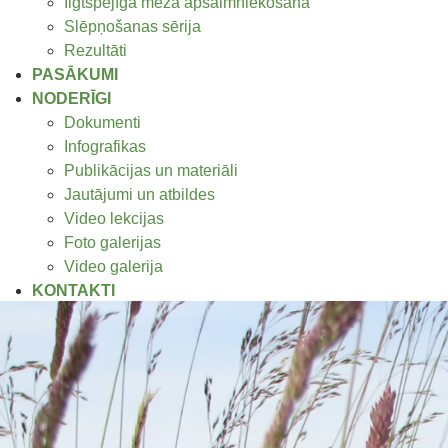
Ilgtspējīga meža apsaimniekošana
Slēpņošanas sērija
Rezultāti
PASĀKUMI
NODERĪGI
Dokumenti
Infografikas
Publikācijas un materiāli
Jautājumi un atbildes
Video lekcijas
Foto galerijas
Video galerija
KONTAKTI