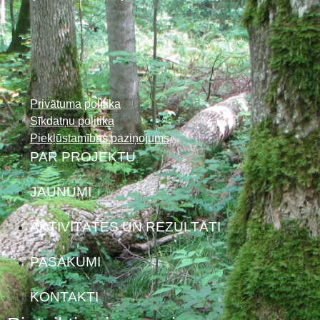
Privātuma politika
Sīkdatņu politika
Piekļūstamības paziņojums
PAR PROJEKTU
JAUNUMI
AKTIVITĀTES UN REZULTĀTI
PASĀKUMI
KONTAKTI