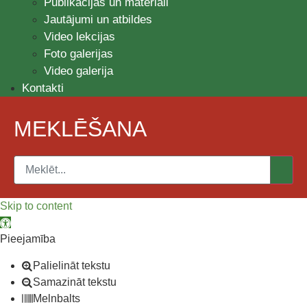
Publikācijas un materiāli
Jautājumi un atbildes
Video lekcijas
Foto galerijas
Video galerija
Kontakti
MEKLĒŠANA
Skip to content
Open toolbar
Pieejamība
Palielināt tekstu
Samazināt tekstu
Melnbalts