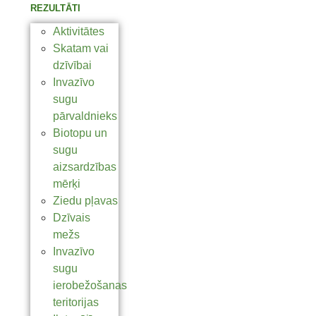
REZULTĀTI
Aktivitātes
Skatam vai
dzīvībai
Invazīvo
sugu
pārvaldnieks
Biotopu un
sugu
aizsardzības
mērķi
Ziedu pļavas
Dzīvais
mežs
Invazīvo
sugu
ierobežošanas
teritorijas