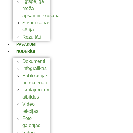
Ilgtspējīga
meža
apsaimniekošana
Slēpņošanas
sērija
Rezultāti
PASĀKUMI
NODERĪGI
Dokumenti
Infografikas
Publikācijas
un materiāli
Jautājumi un
atbildes
Video
lekcijas
Foto
galerijas
Video