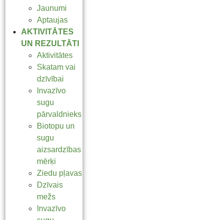
Jaunumi
Aptaujas
AKTIVITĀTES
UN REZULTĀTI
Aktivitātes
Skatam vai
dzīvībai
Invazīvo
sugu
pārvaldnieks
Biotopu un
sugu
aizsardzības
mērķi
Ziedu pļavas
Dzīvais
mežs
Invazīvo