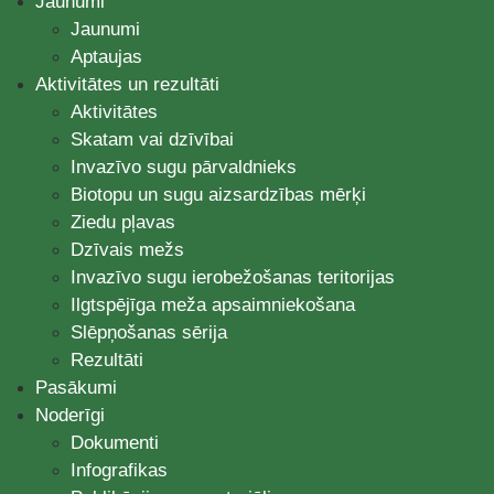
Jaunumi
Jaunumi
Aptaujas
Aktivitātes un rezultāti
Aktivitātes
Skatam vai dzīvībai
Invazīvo sugu pārvaldnieks
Biotopu un sugu aizsardzības mērķi
Ziedu pļavas
Dzīvais mežs
Invazīvo sugu ierobežošanas teritorijas
Ilgtspējīga meža apsaimniekošana
Slēpņošanas sērija
Rezultāti
Pasākumi
Noderīgi
Dokumenti
Infografikas