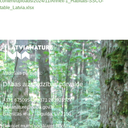
content/uploads/2024/11/Annex-1_Habitats-SSCO-
table_Latvia.xlsx
Vadošais partneris:
Dabas aizsardzības pārvalde
+371 67509545,
+371 26392352
latvianature@daba.gov.lv
Baznīcas iela 7, Sigulda, LV-2150
Sekojiet mums sociālajos tīklos!