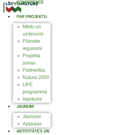
KONFERENCE
2025
PAR PROJEKTU
Mērķi un
uzdevumi
Plānotie
ieguvumi
Projekta
jomas
Partnerība
Natura 2000
LIFE
programma
Iepirkumi
JAUNUMI
Jaunumi
Aptaujas
AKTIVITĀTES UN