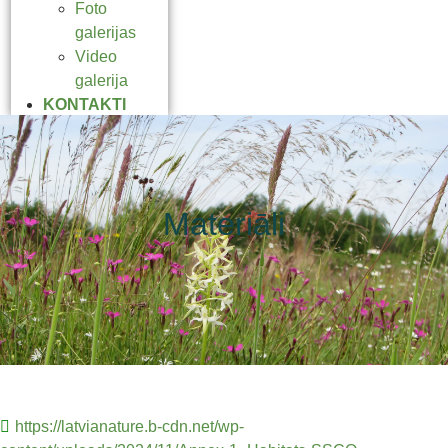
Foto
galerijas
Video
galerija
KONTAKTI
Materiāli
https://latvianature.b-cdn.net/wp-