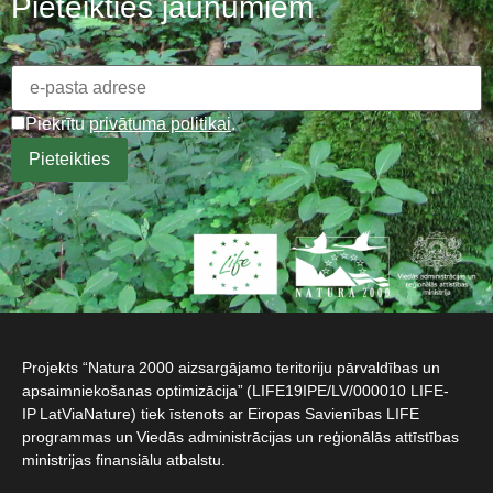
Pieteikties jaunumiem
Piekrītu
privātuma politikai
.
Projekts “Natura 2000 aizsargājamo teritoriju pārvaldības un
apsaimniekošanas optimizācija” (LIFE19IPE/LV/000010 LIFE-
IP LatViaNature) tiek īstenots ar Eiropas Savienības LIFE
programmas un Viedās administrācijas un reģionālās attīstības
ministrijas finansiālu atbalstu.​