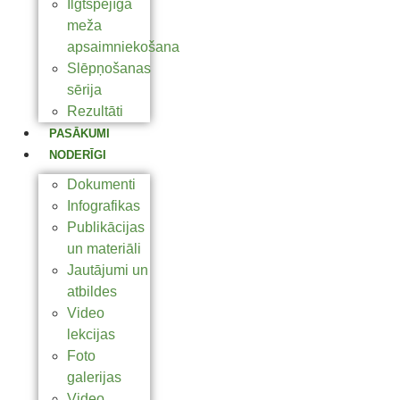
Ilgtspējīga
meža
apsaimniekošana
Slēpņošanas
sērija
Rezultāti
PASĀKUMI
NODERĪGI
Dokumenti
Infografikas
Publikācijas
un materiāli
Jautājumi un
atbildes
Video
lekcijas
Foto
galerijas
Video