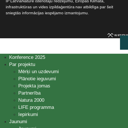
IP LatViaNature īstenotāju redzējumu, Eiropas Klimata,
infrastruktūras un vides izpildaģentūra nav atbildīga par šeit
sniegtās informācijas iespējamo izmantojumu.​
Konference 2025
Par projektu
Mērķi un uzdevumi
Plānotie ieguvumi
Projekta jomas
Partnerība
Natura 2000
LIFE programma
Iepirkumi
Jaunumi