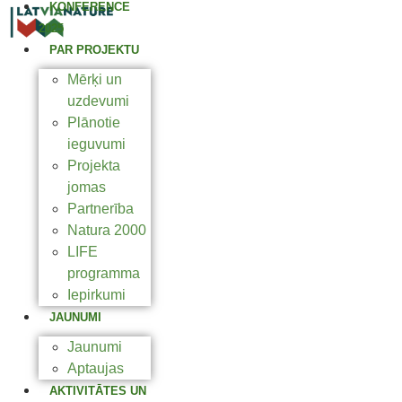
KONFERENCE
2025
PAR PROJEKTU
Mērķi un
uzdevumi
Plānotie
ieguvumi
Projekta
jomas
Partnerība
Natura 2000
LIFE
programma
Iepirkumi
JAUNUMI
Jaunumi
Aptaujas
AKTIVITĀTES UN