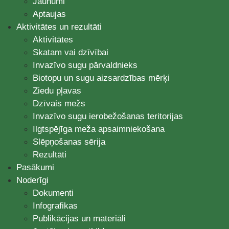
Jaunumi
Aptaujas
Aktivitātes un rezultāti
Aktivitātes
Skatam vai dzīvībai
Invazīvo sugu pārvaldnieks
Biotopu un sugu aizsardzības mērķi
Ziedu pļavas
Dzīvais mežs
Invazīvo sugu ierobežošanas teritorijas
Ilgtspējīga meža apsaimniekošana
Slēpņošanas sērija
Rezultāti
Pasākumi
Noderīgi
Dokumenti
Infografikas
Publikācijas un materiāli