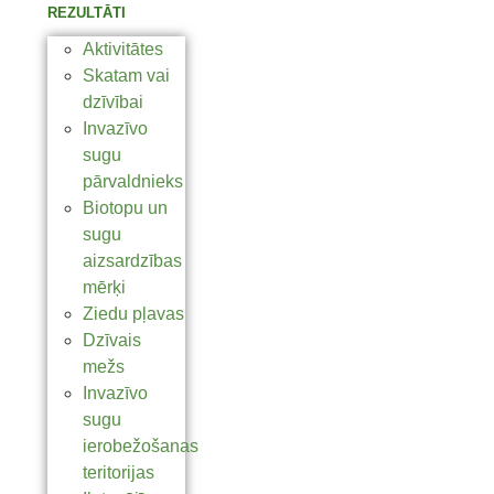
REZULTĀTI
Aktivitātes
Skatam vai
dzīvībai
Invazīvo
sugu
pārvaldnieks
Biotopu un
sugu
aizsardzības
mērķi
Ziedu pļavas
Dzīvais
mežs
Invazīvo
sugu
ierobežošanas
teritorijas