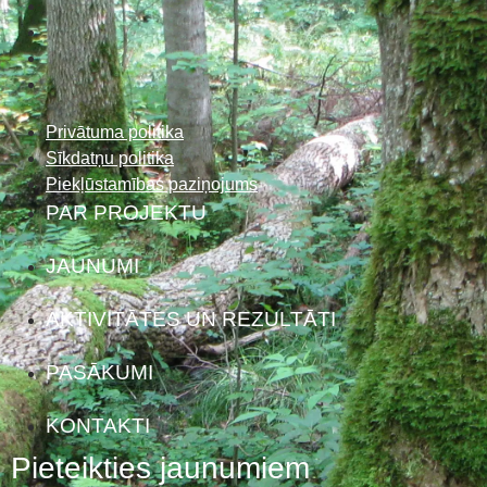
Privātuma politika
Sīkdatņu politika
Piekļūstamības paziņojums
PAR PROJEKTU
JAUNUMI
AKTIVITĀTES UN REZULTĀTI
PASĀKUMI
KONTAKTI
Pieteikties jaunumiem