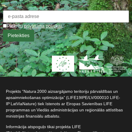
Piekrītu
privātuma politikai
.
Projekts “Natura 2000 aizsargājamo teritoriju pārvaldības un
apsaimniekošanas optimizācija” (LIFE19IPE/LV/000010 LIFE-
IP LatViaNature) tiek īstenots ar Eiropas Savienības LIFE
programmas un Viedās administrācijas un reģionālās attīstības
ministrijas finansiālu atbalstu.​
Informācija atspoguļo tikai projekta LIFE