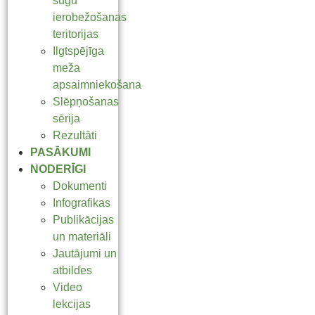
sugu
ierobežošanas
teritorijas
Ilgtspējīga
meža
apsaimniekošana
Slēpņošanas
sērija
Rezultāti
PASĀKUMI
NODERĪGI
Dokumenti
Infografikas
Publikācijas
un materiāli
Jautājumi un
atbildes
Video
lekcijas