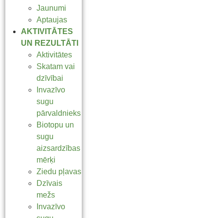
Jaunumi
Aptaujas
AKTIVITĀTES
UN REZULTĀTI
Aktivitātes
Skatam vai
dzīvībai
Invazīvo
sugu
pārvaldnieks
Biotopu un
sugu
aizsardzības
mērķi
Ziedu pļavas
Dzīvais
mežs
Invazīvo