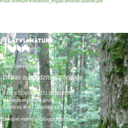
Ruta-Sniedze-Kretalova_Rigas-pilsetas-plavas.pdf
Vadošais partneris:
Dabas aizsardzības pārvalde
+371 67509545,
+371 26392352
latvianature@daba.gov.lv
Baznīcas iela 7, Sigulda, LV-2150
Sekojiet mums sociālajos tīklos!