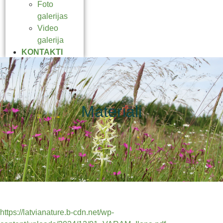
Foto
galerijas
Video
galerija
KONTAKTI
Materiāli
https://latvianature.b-cdn.net/wp-