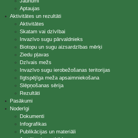
Jaunumi
Aptaujas
Aktivitātes un rezultāti
Aktivitātes
Skatam vai dzīvībai
Invazīvo sugu pārvaldnieks
Biotopu un sugu aizsardzības mērķi
Ziedu pļavas
Dzīvais mežs
Invazīvo sugu ierobežošanas teritorijas
Ilgtspējīga meža apsaimniekošana
Slēpņošanas sērija
Rezultāti
Pasākumi
Noderīgi
Dokumenti
Infografikas
Publikācijas un materiāli