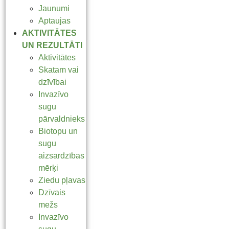
Jaunumi
Aptaujas
AKTIVITĀTES
UN REZULTĀTI
Aktivitātes
Skatam vai
dzīvībai
Invazīvo
sugu
pārvaldnieks
Biotopu un
sugu
aizsardzības
mērķi
Ziedu pļavas
Dzīvais
mežs
Invazīvo