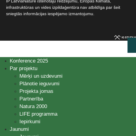
IP LatViaNature īstenotāju redzējumu, Eiropas Klimata,
infrastruktūras un vides izpildaģentūra nav atbildīga par šeit
sniegtās informācijas iespējamo izmantojumu.​
Konference 2025
Par projektu
Mērķi un uzdevumi
Plānotie ieguvumi
Projekta jomas
Partnerība
Natura 2000
LIFE programma
Iepirkumi
Jaunumi