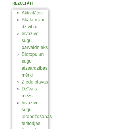
REZULTĀTI
Aktivitātes
Skatam vai
dzīvībai
Invazīvo
sugu
pārvaldnieks
Biotopu un
sugu
aizsardzības
mērķi
Ziedu pļavas
Dzīvais
mežs
Invazīvo
sugu
ierobežošanas
teritorijas