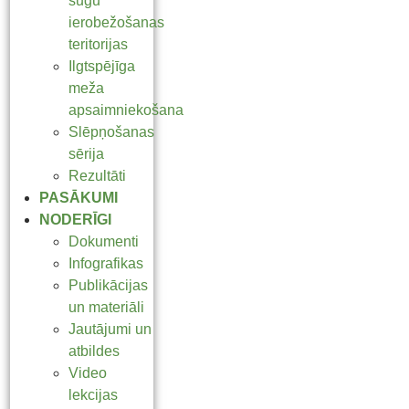
sugu
ierobežošanas
teritorijas
Ilgtspējīga
meža
apsaimniekošana
Slēpņošanas
sērija
Rezultāti
PASĀKUMI
NODERĪGI
Dokumenti
Infografikas
Publikācijas
un materiāli
Jautājumi un
atbildes
Video
lekcijas