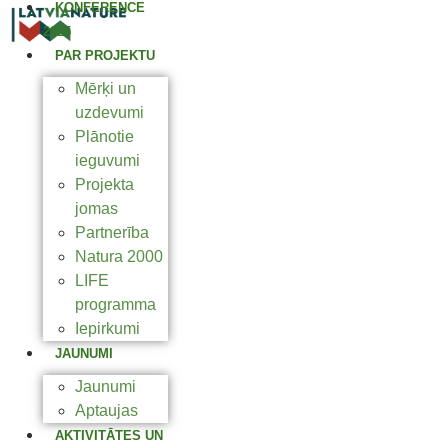
KONFERENCE
2025
PAR PROJEKTU
Mērķi un
uzdevumi
Plānotie
ieguvumi
Projekta
jomas
Partnerība
Natura 2000
LIFE
programma
Iepirkumi
JAUNUMI
Jaunumi
Aptaujas
AKTIVITĀTES UN