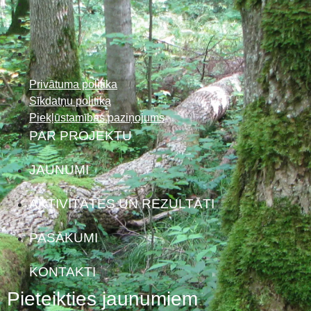
Privātuma politika
Sīkdatņu politika
Piekļūstamības paziņojums
PAR PROJEKTU
JAUNUMI
AKTIVITĀTES UN REZULTĀTI
PASĀKUMI
KONTAKTI
Pieteikties jaunumiem