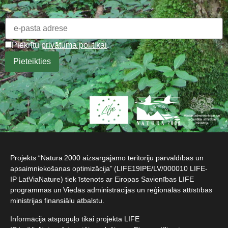
Piekrītu
privātuma politikai
.
Projekts “Natura 2000 aizsargājamo teritoriju pārvaldības un
apsaimniekošanas optimizācija” (LIFE19IPE/LV/000010 LIFE-
IP LatViaNature) tiek īstenots ar Eiropas Savienības LIFE
programmas un Viedās administrācijas un reģionālās attīstības
ministrijas finansiālu atbalstu.​
Informācija atspoguļo tikai projekta LIFE