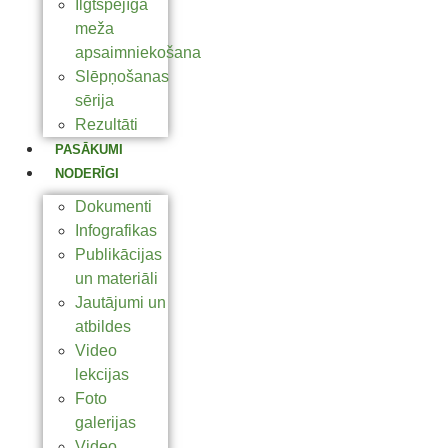
Ilgtspējīga
meža
apsaimniekošana
Slēpņošanas
sērija
Rezultāti
PASĀKUMI
NODERĪGI
Dokumenti
Infografikas
Publikācijas
un materiāli
Jautājumi un
atbildes
Video
lekcijas
Foto
galerijas
Video