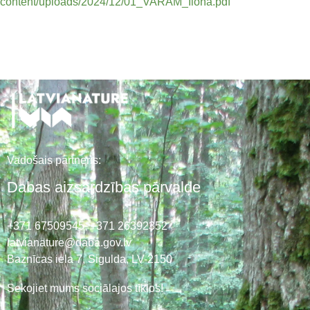
content/uploads/2024/12/01_VARAM_Ilona.pdf
Vadošais partneris:
Dabas aizsardzības pārvalde
+371 67509545,
+371 26392352
latvianature@daba.gov.lv
Baznīcas iela 7, Sigulda, LV-2150
Sekojiet mums sociālajos tīklos!