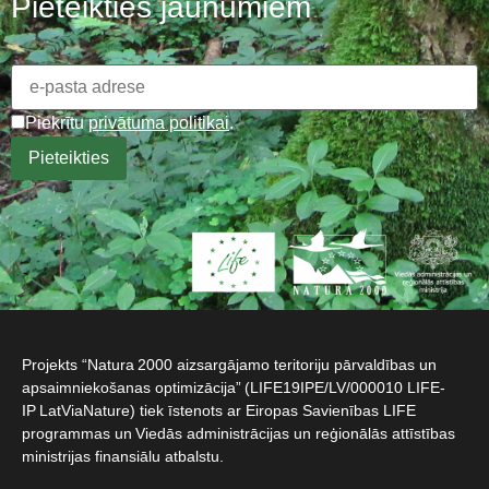
Pieteikties jaunumiem
Piekrītu
privātuma politikai
.
Projekts “Natura 2000 aizsargājamo teritoriju pārvaldības un
apsaimniekošanas optimizācija” (LIFE19IPE/LV/000010 LIFE-
IP LatViaNature) tiek īstenots ar Eiropas Savienības LIFE
programmas un Viedās administrācijas un reģionālās attīstības
ministrijas finansiālu atbalstu.​