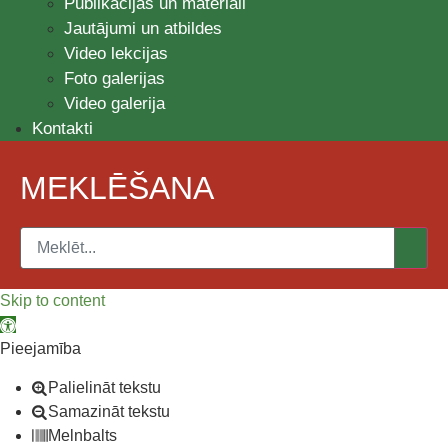
Publikācijas un materiāli
Jautājumi un atbildes
Video lekcijas
Foto galerijas
Video galerija
Kontakti
MEKLĒŠANA
Skip to content
Open toolbar
Pieejamība
Palielināt tekstu
Samazināt tekstu
Melnbalts