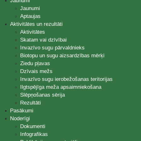
Jaunumi
Jaunumi
Aptaujas
Aktivitātes un rezultāti
Aktivitātes
Skatam vai dzīvībai
Invazīvo sugu pārvaldnieks
Biotopu un sugu aizsardzības mērķi
Ziedu pļavas
Dzīvais mežs
Invazīvo sugu ierobežošanas teritorijas
Ilgtspējīga meža apsaimniekošana
Slēpņošanas sērija
Rezultāti
Pasākumi
Noderīgi
Dokumenti
Infografikas