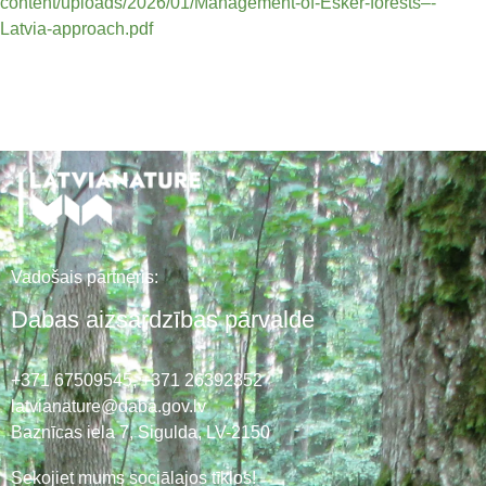
content/uploads/2026/01/Management-of-Esker-forests–-
Latvia-approach.pdf
Vadošais partneris:
Dabas aizsardzības pārvalde
+371 67509545,
+371 26392352
latvianature@daba.gov.lv
Baznīcas iela 7, Sigulda, LV-2150
Sekojiet mums sociālajos tīklos!