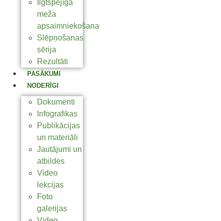
Ilgtspējīga
meža
apsaimniekošana
Slēpņošanas
sērija
Rezultāti
PASĀKUMI
NODERĪGI
Dokumenti
Infografikas
Publikācijas
un materiāli
Jautājumi un
atbildes
Video
lekcijas
Foto
galerijas
Video