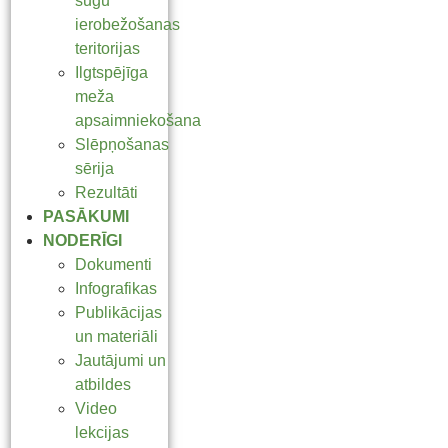
sugu
ierobežošanas
teritorijas
Ilgtspējīga
meža
apsaimniekošana
Slēpņošanas
sērija
Rezultāti
PASĀKUMI
NODERĪGI
Dokumenti
Infografikas
Publikācijas
un materiāli
Jautājumi un
atbildes
Video
lekcijas