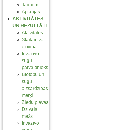
Jaunumi
Aptaujas
AKTIVITĀTES
UN REZULTĀTI
Aktivitātes
Skatam vai
dzīvībai
Invazīvo
sugu
pārvaldnieks
Biotopu un
sugu
aizsardzības
mērķi
Ziedu pļavas
Dzīvais
mežs
Invazīvo