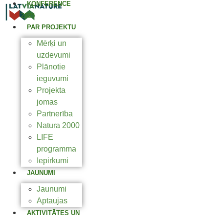
KONFERENCE
2025
PAR PROJEKTU
Mērķi un
uzdevumi
Plānotie
ieguvumi
Projekta
jomas
Partnerība
Natura 2000
LIFE
programma
Iepirkumi
JAUNUMI
Jaunumi
Aptaujas
AKTIVITĀTES UN