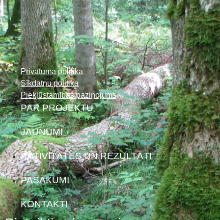
Privātuma politika
Sīkdatņu politika
Piekļūstamības paziņojums
PAR PROJEKTU
JAUNUMI
AKTIVITĀTES UN REZULTĀTI
PASĀKUMI
KONTAKTI