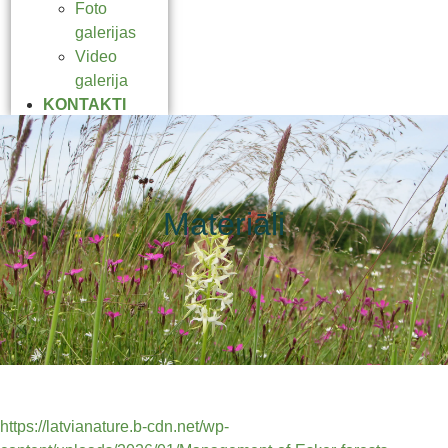
Foto
galerijas
Video
galerija
KONTAKTI
Materiāli
https://latvianature.b-cdn.net/wp-