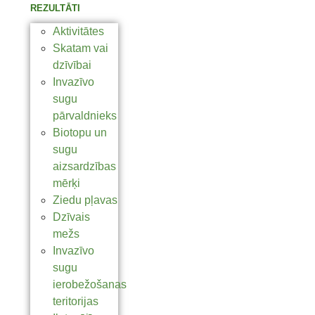
REZULTĀTI
Aktivitātes
Skatam vai
dzīvībai
Invazīvo
sugu
pārvaldnieks
Biotopu un
sugu
aizsardzības
mērķi
Ziedu pļavas
Dzīvais
mežs
Invazīvo
sugu
ierobežošanas
teritorijas