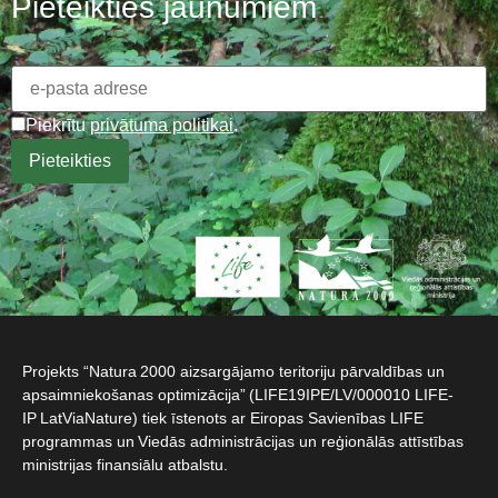
Pieteikties jaunumiem
Piekrītu
privātuma politikai
.
Projekts “Natura 2000 aizsargājamo teritoriju pārvaldības un
apsaimniekošanas optimizācija” (LIFE19IPE/LV/000010 LIFE-
IP LatViaNature) tiek īstenots ar Eiropas Savienības LIFE
programmas un Viedās administrācijas un reģionālās attīstības
ministrijas finansiālu atbalstu.​