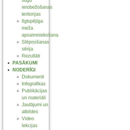
sugu
ierobežošanas
teritorijas
Ilgtspējīga
meža
apsaimniekošana
Slēpņošanas
sērija
Rezultāti
PASĀKUMI
NODERĪGI
Dokumenti
Infografikas
Publikācijas
un materiāli
Jautājumi un
atbildes
Video
lekcijas