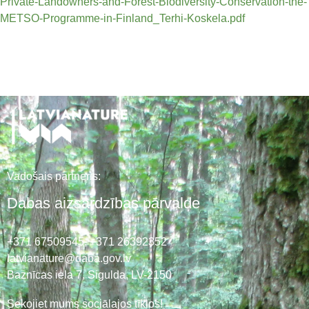
Private-Landowners-and-Forest-Biodiversity-Conservation-the-
METSO-Programme-in-Finland_Terhi-Koskela.pdf
Vadošais partneris:
Dabas aizsardzības pārvalde
+371 67509545,
+371 26392352
latvianature@daba.gov.lv
Baznīcas iela 7, Sigulda, LV-2150
Sekojiet mums sociālajos tīklos!