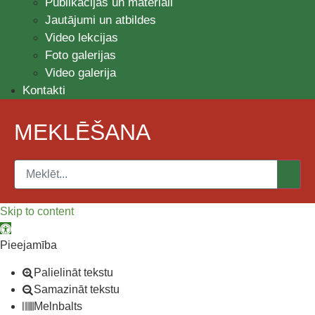
Publikācijas un materiāli
Jautājumi un atbildes
Video lekcijas
Foto galerijas
Video galerija
Kontakti
MEKLĒŠANA
Skip to content
Open toolbar
Pieejamība
Palielināt tekstu
Samazināt tekstu
Melnbalts