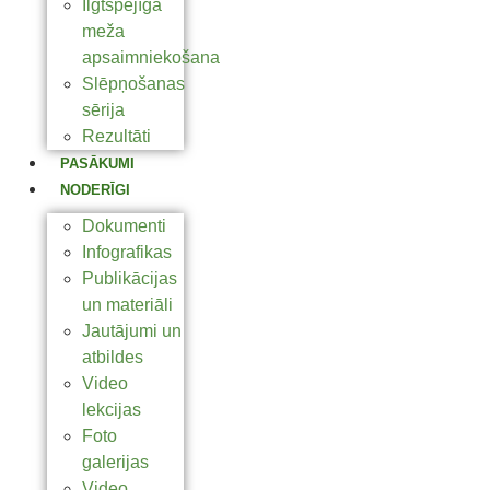
Ilgtspējīga
meža
apsaimniekošana
Slēpņošanas
sērija
Rezultāti
PASĀKUMI
NODERĪGI
Dokumenti
Infografikas
Publikācijas
un materiāli
Jautājumi un
atbildes
Video
lekcijas
Foto
galerijas
Video