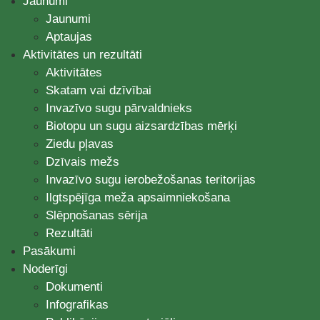
Jaunumi
Jaunumi
Aptaujas
Aktivitātes un rezultāti
Aktivitātes
Skatam vai dzīvībai
Invazīvo sugu pārvaldnieks
Biotopu un sugu aizsardzības mērķi
Ziedu pļavas
Dzīvais mežs
Invazīvo sugu ierobežošanas teritorijas
Ilgtspējīga meža apsaimniekošana
Slēpņošanas sērija
Rezultāti
Pasākumi
Noderīgi
Dokumenti
Infografikas