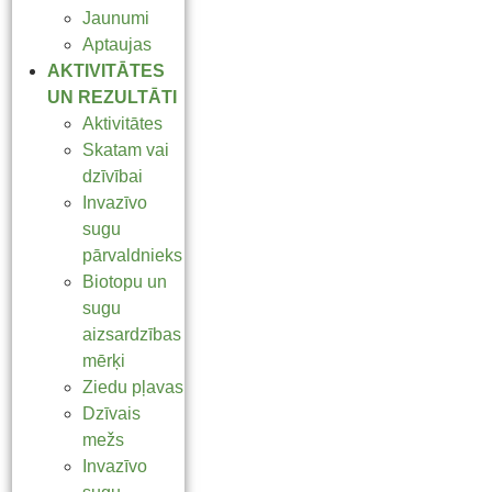
Jaunumi
Aptaujas
AKTIVITĀTES
UN REZULTĀTI
Aktivitātes
Skatam vai
dzīvībai
Invazīvo
sugu
pārvaldnieks
Biotopu un
sugu
aizsardzības
mērķi
Ziedu pļavas
Dzīvais
mežs
Invazīvo