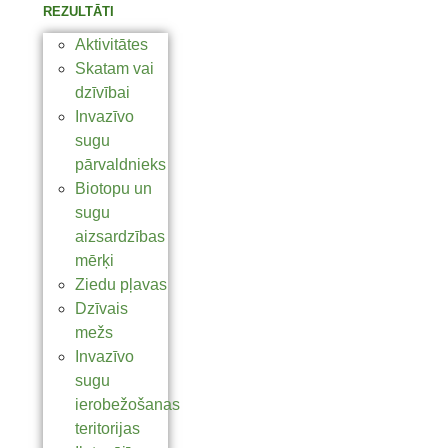
REZULTĀTI
Aktivitātes
Skatam vai
dzīvībai
Invazīvo
sugu
pārvaldnieks
Biotopu un
sugu
aizsardzības
mērķi
Ziedu pļavas
Dzīvais
mežs
Invazīvo
sugu
ierobežošanas
teritorijas