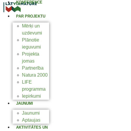
KONFERENCE
2025
PAR PROJEKTU
Mērķi un
uzdevumi
Plānotie
ieguvumi
Projekta
jomas
Partnerība
Natura 2000
LIFE
programma
Iepirkumi
JAUNUMI
Jaunumi
Aptaujas
AKTIVITĀTES UN