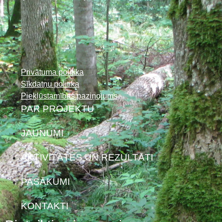
Privātuma politika
Sīkdatņu politika
Piekļūstamības paziņojums
PAR PROJEKTU
JAUNUMI
AKTIVITĀTES UN REZULTĀTI
PASĀKUMI
KONTAKTI