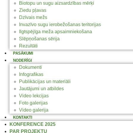
Biotopu un sugu aizsardzības mērķi
Ziedu pļavas
Dzīvais mežs
Invazīvo sugu ierobežošanas teritorijas
Ilgtspējīga meža apsaimniekošana
Slēpņošanas sērija
Rezultāti
PASĀKUMI
NODERĪGI
Dokumenti
Infografikas
Publikācijas un materiāli
Jautājumi un atbildes
Video lekcijas
Foto galerijas
Video galerija
KONTAKTI
KONFERENCE 2025
PAR PROJEKTU