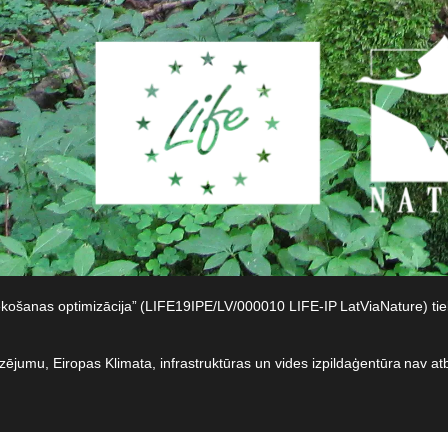
iekošanas optimizācija” (LIFE19IPE/LV/000010 LIFE-IP LatViaNature) t
dzējumu, Eiropas Klimata, infrastruktūras un vides izpildaģentūra nav at