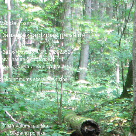
Vadošais partneris:
Dabas aizsardzības pārvalde
+371 67509545,
+371 26392352
latvianature@daba.gov.lv
Baznīcas iela 7, Sigulda, LV-2150
Sekojiet mums sociālajos tīklos!
Privātuma politika
Sīkdatņu politika