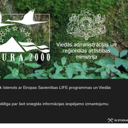
iek īstenots ar Eiropas Savienības LIFE programmas un Viedās
bildīga par šeit sniegtās informācijas iespējamo izmantojumu.​