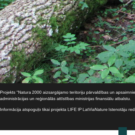
Projekts “Natura 2000 aizsargājamo teritoriju pārvaldības un apsaimn
administrācijas un reģionālās attīstības ministrijas finansiālu atbalstu.​
Informācija atspoguļo tikai projekta LIFE IP LatViaNature īstenotāju re