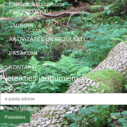
Piekļūstamības paziņojums
PAR PROJEKTU
JAUNUMI
AKTIVITĀTES UN REZULTĀTI
PASĀKUMI
KONTAKTI
Pieteikties jaunumiem
Piekrītu
privātuma politikai
.