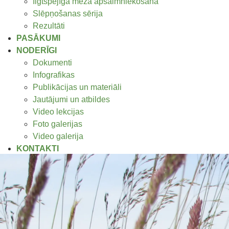
Ilgtspējīga meža apsaimniekošana
Slēpņošanas sērija
Rezultāti
PASĀKUMI
NODERĪGI
Dokumenti
Infografikas
Publikācijas un materiāli
Jautājumi un atbildes
Video lekcijas
Foto galerijas
Video galerija
KONTAKTI