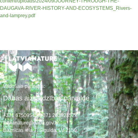
content/uploads/2024/09/JOURNEY-THROUGH-THE-
DAUGAVA-RIVER-HISTORY-AND-ECOSYSTEMS_Rivers-
and-lamprey.pdf
Vadošais partneris:
Dabas aizsardzības pārvalde
+371 67509545,
+371 26392352
latvianature@daba.gov.lv
Baznīcas iela 7, Sigulda, LV-2150