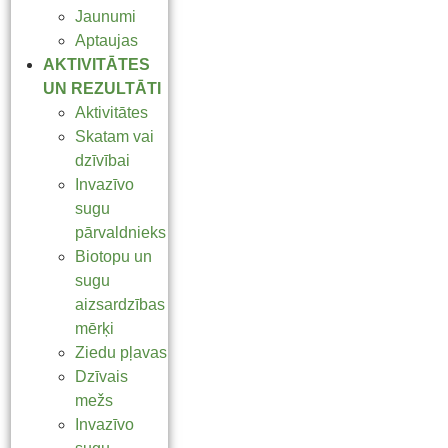
Jaunumi
Aptaujas
AKTIVITĀTES
UN REZULTĀTI
Aktivitātes
Skatam vai
dzīvībai
Invazīvo
sugu
pārvaldnieks
Biotopu un
sugu
aizsardzības
mērķi
Ziedu pļavas
Dzīvais
mežs
Invazīvo