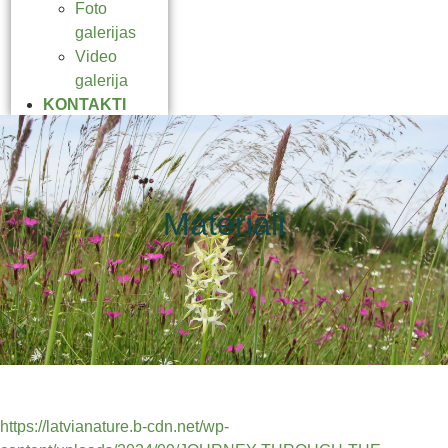
Foto
galerijas
Video
galerija
KONTAKTI
Materiāli
https://latvianature.b-cdn.net/wp-