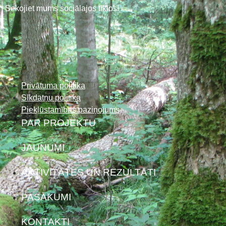
Sekojiet mums sociālajos tīklos!
Privātuma politika
Sīkdatņu politika
Piekļūstamības paziņojums
PAR PROJEKTU
JAUNUMI
AKTIVITĀTES UN REZULTĀTI
PASĀKUMI
KONTAKTI