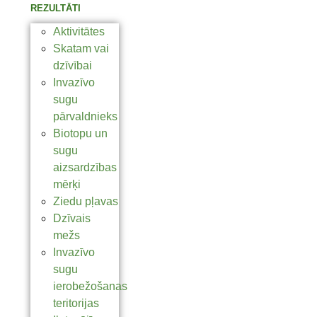
REZULTĀTI
Aktivitātes
Skatam vai
dzīvībai
Invazīvo
sugu
pārvaldnieks
Biotopu un
sugu
aizsardzības
mērķi
Ziedu pļavas
Dzīvais
mežs
Invazīvo
sugu
ierobežošanas
teritorijas