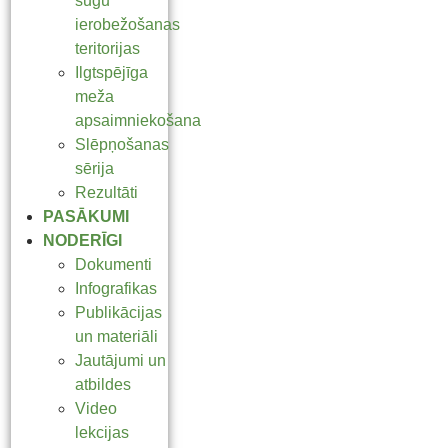
sugu
ierobežošanas
teritorijas
Ilgtspējīga
meža
apsaimniekošana
Slēpņošanas
sērija
Rezultāti
PASĀKUMI
NODERĪGI
Dokumenti
Infografikas
Publikācijas
un materiāli
Jautājumi un
atbildes
Video
lekcijas