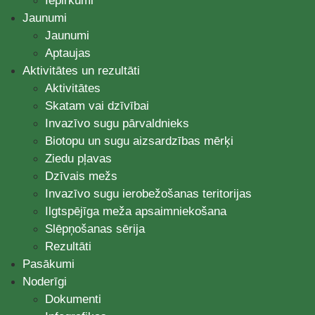
Iepirkumi
Jaunumi
Jaunumi
Aptaujas
Aktivitātes un rezultāti
Aktivitātes
Skatam vai dzīvībai
Invazīvo sugu pārvaldnieks
Biotopu un sugu aizsardzības mērķi
Ziedu pļavas
Dzīvais mežs
Invazīvo sugu ierobežošanas teritorijas
Ilgtspējīga meža apsaimniekošana
Slēpņošanas sērija
Rezultāti
Pasākumi
Noderīgi
Dokumenti