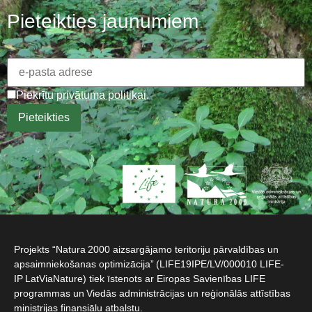
Pieteikties jaunumiem
Piekrītu
privātuma politikai
.
Projekts “Natura 2000 aizsargājamo teritoriju pārvaldības un
apsaimniekošanas optimizācija” (LIFE19IPE/LV/000010 LIFE-
IP LatViaNature) tiek īstenots ar Eiropas Savienības LIFE
programmas un Viedās administrācijas un reģionālās attīstības
ministrijas finansiālu atbalstu.​