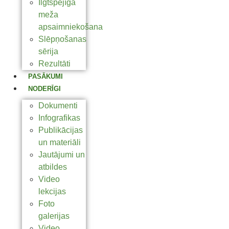
Ilgtspējīga
meža
apsaimniekošana
Slēpņošanas
sērija
Rezultāti
PASĀKUMI
NODERĪGI
Dokumenti
Infografikas
Publikācijas
un materiāli
Jautājumi un
atbildes
Video
lekcijas
Foto
galerijas
Video