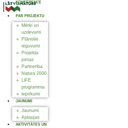
KONFERENCE
2025
PAR PROJEKTU
Mērķi un
uzdevumi
Plānotie
ieguvumi
Projekta
jomas
Partnerība
Natura 2000
LIFE
programma
Iepirkumi
JAUNUMI
Jaunumi
Aptaujas
AKTIVITĀTES UN