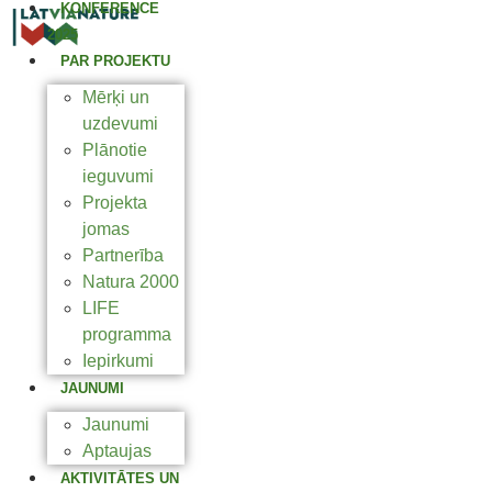
KONFERENCE
2025
PAR PROJEKTU
Mērķi un
uzdevumi
Plānotie
ieguvumi
Projekta
jomas
Partnerība
Natura 2000
LIFE
programma
Iepirkumi
JAUNUMI
Jaunumi
Aptaujas
AKTIVITĀTES UN