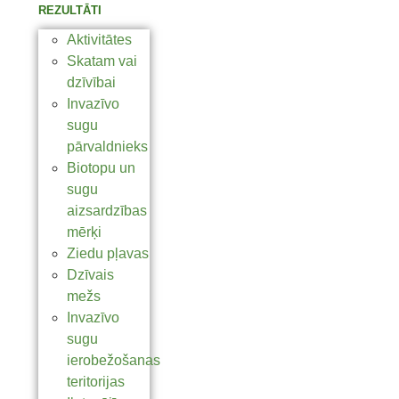
REZULTĀTI
Aktivitātes
Skatam vai
dzīvībai
Invazīvo
sugu
pārvaldnieks
Biotopu un
sugu
aizsardzības
mērķi
Ziedu pļavas
Dzīvais
mežs
Invazīvo
sugu
ierobežošanas
teritorijas