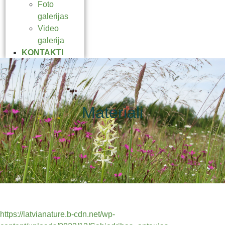
Foto
galerijas
Video
galerija
KONTAKTI
Materiāli
https://latvianature.b-cdn.net/wp-