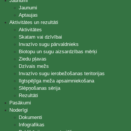
Jaunumi
Jaunumi
Aptaujas
Aktivitātes un rezultāti
Aktivitātes
Skatam vai dzīvībai
Invazīvo sugu pārvaldnieks
Biotopu un sugu aizsardzības mērķi
Ziedu pļavas
Dzīvais mežs
Invazīvo sugu ierobežošanas teritorijas
Ilgtspējīga meža apsaimniekošana
Slēpņošanas sērija
Rezultāti
Pasākumi
Noderīgi
Dokumenti
Infografikas