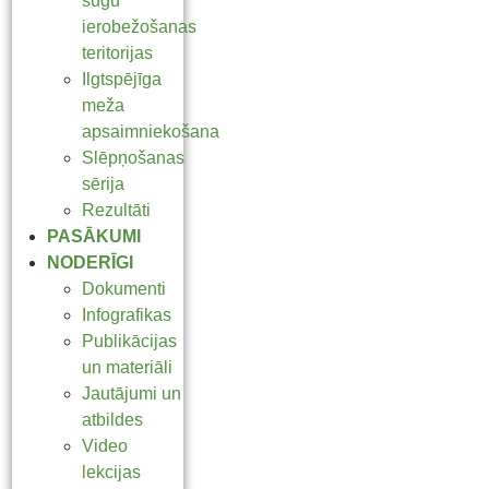
sugu
ierobežošanas
teritorijas
Ilgtspējīga
meža
apsaimniekošana
Slēpņošanas
sērija
Rezultāti
PASĀKUMI
NODERĪGI
Dokumenti
Infografikas
Publikācijas
un materiāli
Jautājumi un
atbildes
Video
lekcijas