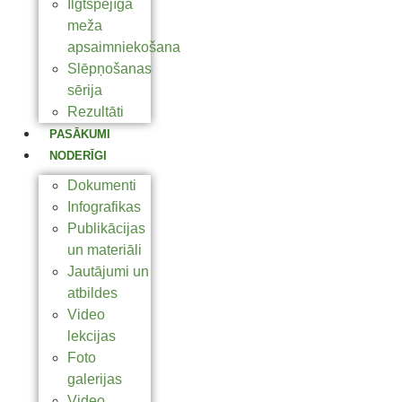
Ilgtspējīga
meža
apsaimniekošana
Slēpņošanas
sērija
Rezultāti
PASĀKUMI
NODERĪGI
Dokumenti
Infografikas
Publikācijas
un materiāli
Jautājumi un
atbildes
Video
lekcijas
Foto
galerijas
Video