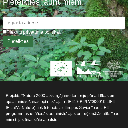
Pieteikties jaunumiem
Piekrītu
privātuma politikai
.
Projekts “Natura 2000 aizsargājamo teritoriju pārvaldības un
apsaimniekošanas optimizācija” (LIFE19IPE/LV/000010 LIFE-
IP LatViaNature) tiek īstenots ar Eiropas Savienības LIFE
programmas un Viedās administrācijas un reģionālās attīstības
ministrijas finansiālu atbalstu.​