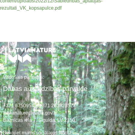
content/uploads/2022/12/Sabiedribas_aptaujas-
rezultati_VK_kopsapulce.pdf
Vadošais partneris:
Dabas aizsardzības pārvalde
+371 67509545,
+371 26392352
latvianature@daba.gov.lv
Baznīcas iela 7, Sigulda, LV-2150
Sekojiet mums sociālajos tīklos!