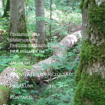
Privātuma politika
Sīkdatņu politika
Piekļūstamības paziņojums
PAR PROJEKTU
JAUNUMI
AKTIVITĀTES UN REZULTĀTI
PASĀKUMI
KONTAKTI