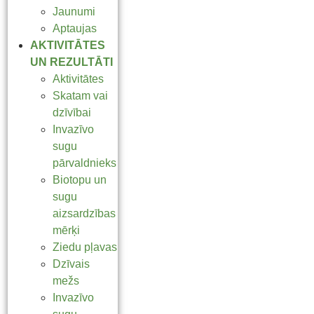
Jaunumi
Aptaujas
AKTIVITĀTES
UN REZULTĀTI
Aktivitātes
Skatam vai
dzīvībai
Invazīvo
sugu
pārvaldnieks
Biotopu un
sugu
aizsardzības
mērķi
Ziedu pļavas
Dzīvais
mežs
Invazīvo