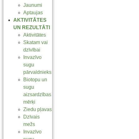
Jaunumi
Aptaujas
AKTIVITĀTES
UN REZULTĀTI
Aktivitātes
Skatam vai
dzīvībai
Invazīvo
sugu
pārvaldnieks
Biotopu un
sugu
aizsardzības
mērķi
Ziedu pļavas
Dzīvais
mežs
Invazīvo