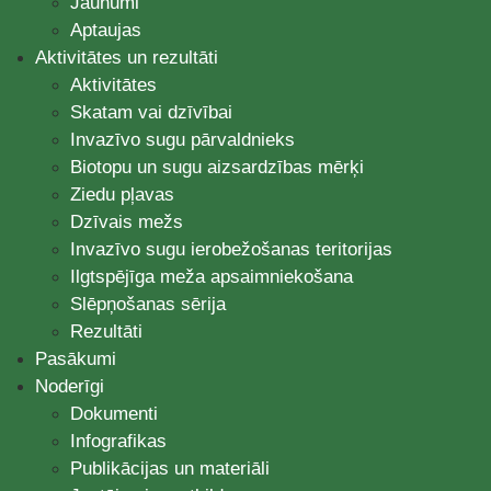
Jaunumi
Aptaujas
Aktivitātes un rezultāti
Aktivitātes
Skatam vai dzīvībai
Invazīvo sugu pārvaldnieks
Biotopu un sugu aizsardzības mērķi
Ziedu pļavas
Dzīvais mežs
Invazīvo sugu ierobežošanas teritorijas
Ilgtspējīga meža apsaimniekošana
Slēpņošanas sērija
Rezultāti
Pasākumi
Noderīgi
Dokumenti
Infografikas
Publikācijas un materiāli