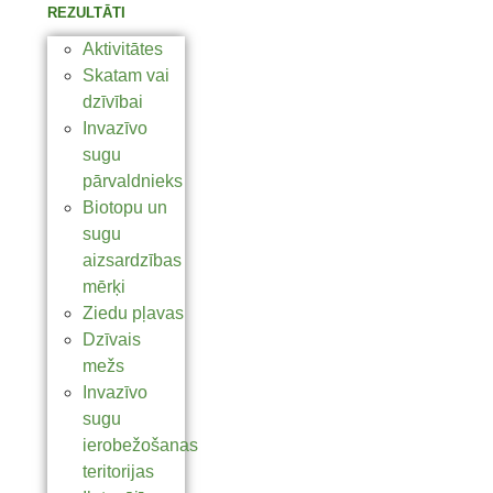
REZULTĀTI
Aktivitātes
Skatam vai
dzīvībai
Invazīvo
sugu
pārvaldnieks
Biotopu un
sugu
aizsardzības
mērķi
Ziedu pļavas
Dzīvais
mežs
Invazīvo
sugu
ierobežošanas
teritorijas