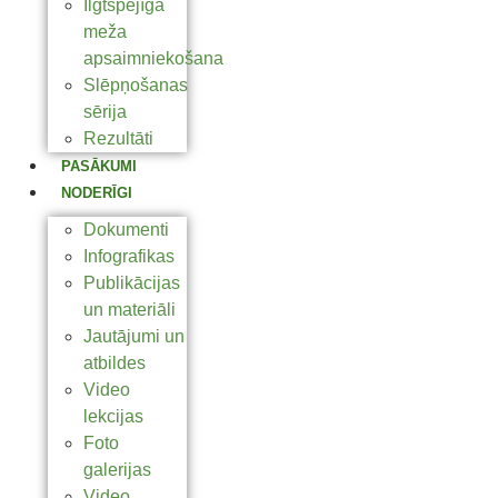
Ilgtspējīga
meža
apsaimniekošana
Slēpņošanas
sērija
Rezultāti
PASĀKUMI
NODERĪGI
Dokumenti
Infografikas
Publikācijas
un materiāli
Jautājumi un
atbildes
Video
lekcijas
Foto
galerijas
Video