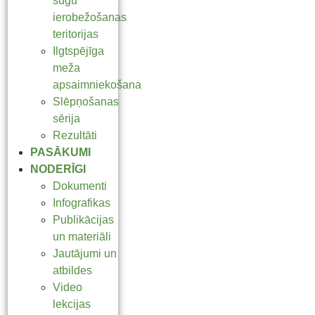
sugu
ierobežošanas
teritorijas
Ilgtspējīga
meža
apsaimniekošana
Slēpņošanas
sērija
Rezultāti
PASĀKUMI
NODERĪGI
Dokumenti
Infografikas
Publikācijas
un materiāli
Jautājumi un
atbildes
Video
lekcijas