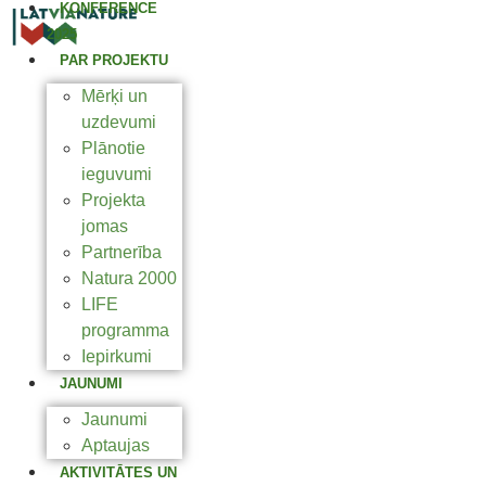
KONFERENCE
2025
PAR PROJEKTU
Mērķi un
uzdevumi
Plānotie
ieguvumi
Projekta
jomas
Partnerība
Natura 2000
LIFE
programma
Iepirkumi
JAUNUMI
Jaunumi
Aptaujas
AKTIVITĀTES UN