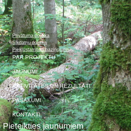
Privātuma politika
Sīkdatņu politika
Piekļūstamības paziņojums
PAR PROJEKTU
JAUNUMI
AKTIVITĀTES UN REZULTĀTI
PASĀKUMI
KONTAKTI
Pieteikties jaunumiem