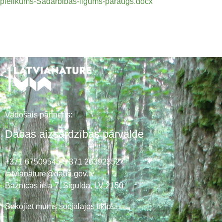
pielikums-Sadarbibas-ligums-paraugs.docx
Vadošais partneris:
Dabas aizsardzības pārvalde
+371 67509545,
+371 26392352
latvianature@daba.gov.lv
Baznīcas iela 7, Sigulda, LV-2150
Sekojiet mums sociālajos tīklos!