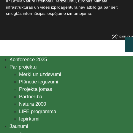
IP LatViaNature īstenotāju redzējumu, Eiropas Klimata,
infrastruktūras un vides izpildaģentūra nav atbildīga par šeit
sniegtās informācijas iespējamo izmantojumu.​
Konference 2025
Par projektu
Mērķi un uzdevumi
Plānotie ieguvumi
Projekta jomas
Partnerība
Natura 2000
LIFE programma
Iepirkumi
Jaunumi