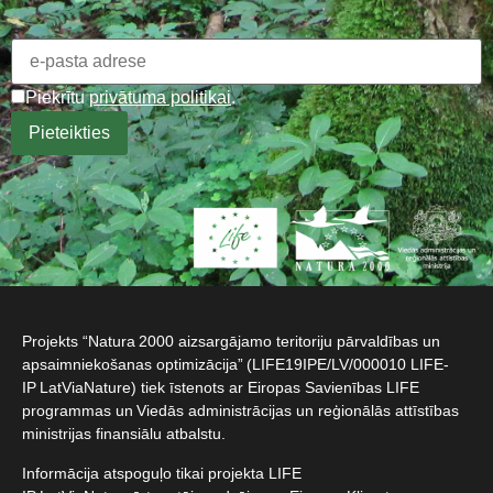
Piekrītu
privātuma politikai
.
Projekts “Natura 2000 aizsargājamo teritoriju pārvaldības un
apsaimniekošanas optimizācija” (LIFE19IPE/LV/000010 LIFE-
IP LatViaNature) tiek īstenots ar Eiropas Savienības LIFE
programmas un Viedās administrācijas un reģionālās attīstības
ministrijas finansiālu atbalstu.​
Informācija atspoguļo tikai projekta LIFE