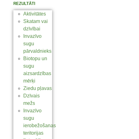
REZULTĀTI
Aktivitātes
Skatam vai
dzīvībai
Invazīvo
sugu
pārvaldnieks
Biotopu un
sugu
aizsardzības
mērķi
Ziedu pļavas
Dzīvais
mežs
Invazīvo
sugu
ierobežošanas
teritorijas