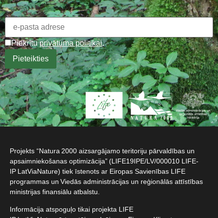
Piekrītu
privātuma politikai
.
Projekts “Natura 2000 aizsargājamo teritoriju pārvaldības un
apsaimniekošanas optimizācija” (LIFE19IPE/LV/000010 LIFE-
IP LatViaNature) tiek īstenots ar Eiropas Savienības LIFE
programmas un Viedās administrācijas un reģionālās attīstības
ministrijas finansiālu atbalstu.​
Informācija atspoguļo tikai projekta LIFE