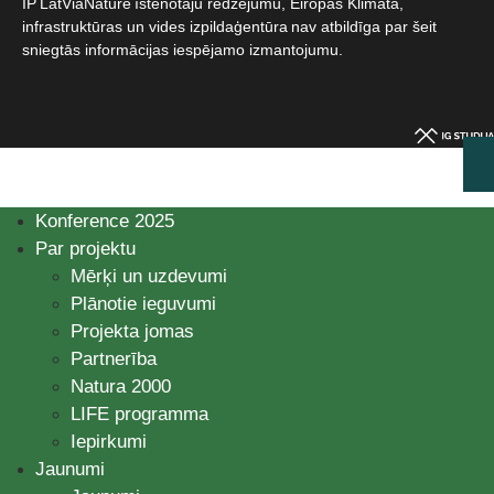
IP LatViaNature īstenotāju redzējumu, Eiropas Klimata,
infrastruktūras un vides izpildaģentūra nav atbildīga par šeit
sniegtās informācijas iespējamo izmantojumu.​
Konference 2025
Par projektu
Mērķi un uzdevumi
Plānotie ieguvumi
Projekta jomas
Partnerība
Natura 2000
LIFE programma
Iepirkumi
Jaunumi