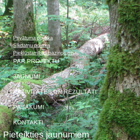
Privātuma politika
Sīkdatņu politika
Piekļūstamības paziņojums
PAR PROJEKTU
JAUNUMI
AKTIVITĀTES UN REZULTĀTI
PASĀKUMI
KONTAKTI
Pieteikties jaunumiem