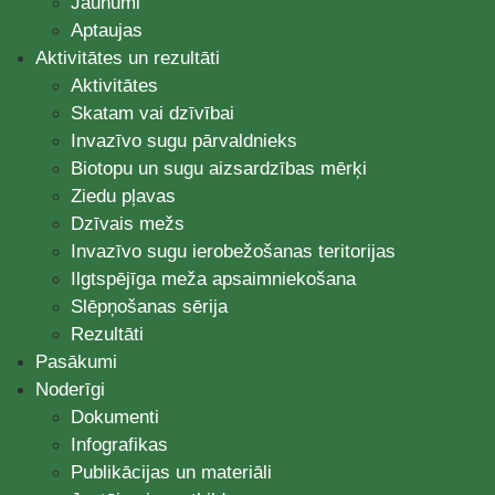
Jaunumi
Aptaujas
Aktivitātes un rezultāti
Aktivitātes
Skatam vai dzīvībai
Invazīvo sugu pārvaldnieks
Biotopu un sugu aizsardzības mērķi
Ziedu pļavas
Dzīvais mežs
Invazīvo sugu ierobežošanas teritorijas
Ilgtspējīga meža apsaimniekošana
Slēpņošanas sērija
Rezultāti
Pasākumi
Noderīgi
Dokumenti
Infografikas
Publikācijas un materiāli