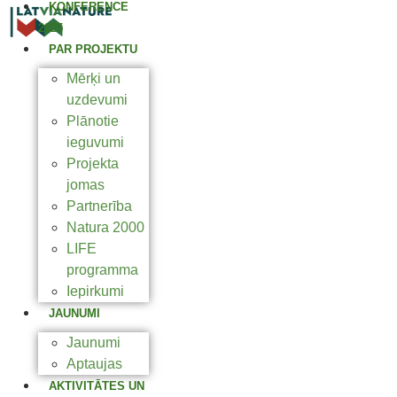
KONFERENCE
2025
PAR PROJEKTU
Mērķi un
uzdevumi
Plānotie
ieguvumi
Projekta
jomas
Partnerība
Natura 2000
LIFE
programma
Iepirkumi
JAUNUMI
Jaunumi
Aptaujas
AKTIVITĀTES UN