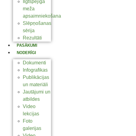
Ilgtspējīga
meža
apsaimniekošana
Slēpņošanas
sērija
Rezultāti
PASĀKUMI
NODERĪGI
Dokumenti
Infografikas
Publikācijas
un materiāli
Jautājumi un
atbildes
Video
lekcijas
Foto
galerijas
Video