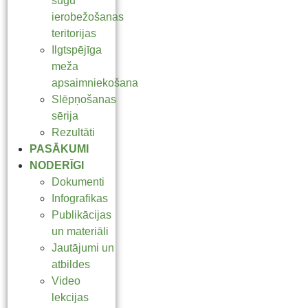
sugu
ierobežošanas
teritorijas
Ilgtspējīga
meža
apsaimniekošana
Slēpņošanas
sērija
Rezultāti
PASĀKUMI
NODERĪGI
Dokumenti
Infografikas
Publikācijas
un materiāli
Jautājumi un
atbildes
Video
lekcijas