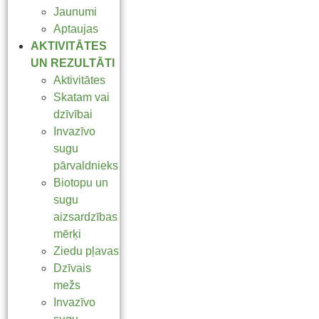
Jaunumi
Aptaujas
AKTIVITĀTES
UN REZULTĀTI
Aktivitātes
Skatam vai
dzīvībai
Invazīvo
sugu
pārvaldnieks
Biotopu un
sugu
aizsardzības
mērķi
Ziedu pļavas
Dzīvais
mežs
Invazīvo