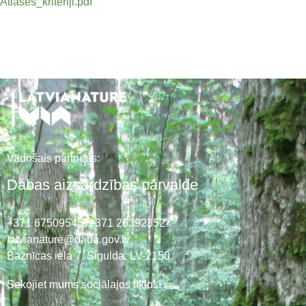
Atlases_kriteriji.pdf
Vadošais partneris:
Dabas aizsardzības pārvalde
+371 67509545,
+371 26392352
latvianature@daba.gov.lv
Baznīcas iela 7, Sigulda, LV-2150
Sekojiet mums sociālajos tīklos!