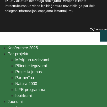
IP LatViaNature īstenotāju redzējumu, Eiropas Klimata,
infrastruktūras un vides izpildaģentūra nav atbildīga par šeit
sniegtās informācijas iespējamo izmantojumu.​
Konference 2025
Par projektu
Mērķi un uzdevumi
Plānotie ieguvumi
Projekta jomas
Partnerība
Natura 2000
LIFE programma
Iepirkumi
Jaunumi