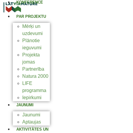
KONFERENCE
2025
PAR PROJEKTU
Mērķi un
uzdevumi
Plānotie
ieguvumi
Projekta
jomas
Partnerība
Natura 2000
LIFE
programma
Iepirkumi
JAUNUMI
Jaunumi
Aptaujas
AKTIVITĀTES UN