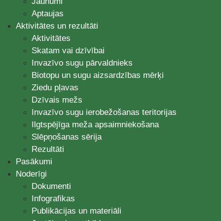
Jaunumi
Aptaujas
Aktivitātes un rezultāti
Aktivitātes
Skatam vai dzīvībai
Invazīvo sugu pārvaldnieks
Biotopu un sugu aizsardzības mērķi
Ziedu pļavas
Dzīvais mežs
Invazīvo sugu ierobežošanas teritorijas
Ilgtspējīga meža apsaimniekošana
Slēpņošanas sērija
Rezultāti
Pasākumi
Noderīgi
Dokumenti
Infografikas
Publikācijas un materiāli