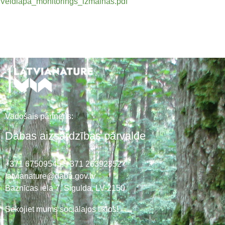
Veidlapa_monitorings_izmainas.pdf
Vadošais partneris:
Dabas aizsardzības pārvalde
+371 67509545,
+371 26392352
latvianature@daba.gov.lv
Baznīcas iela 7, Sigulda, LV-2150
Sekojiet mums sociālajos tīklos!