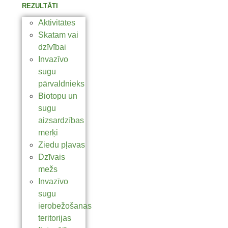
REZULTĀTI
Aktivitātes
Skatam vai
dzīvībai
Invazīvo
sugu
pārvaldnieks
Biotopu un
sugu
aizsardzības
mērķi
Ziedu pļavas
Dzīvais
mežs
Invazīvo
sugu
ierobežošanas
teritorijas