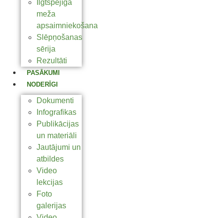
Ilgtspējīga
meža
apsaimniekošana
Slēpņošanas
sērija
Rezultāti
PASĀKUMI
NODERĪGI
Dokumenti
Infografikas
Publikācijas
un materiāli
Jautājumi un
atbildes
Video
lekcijas
Foto
galerijas
Video