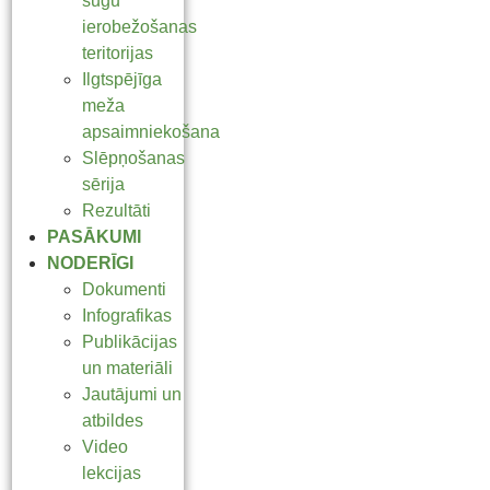
sugu
ierobežošanas
teritorijas
Ilgtspējīga
meža
apsaimniekošana
Slēpņošanas
sērija
Rezultāti
PASĀKUMI
NODERĪGI
Dokumenti
Infografikas
Publikācijas
un materiāli
Jautājumi un
atbildes
Video
lekcijas