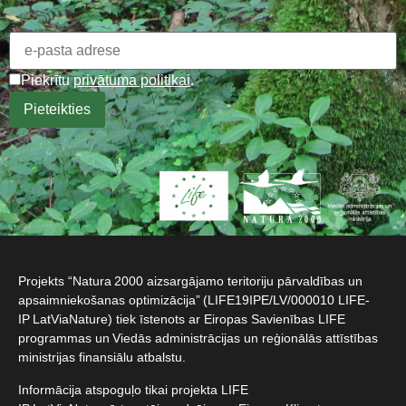
Piekrītu
privātuma politikai
.
Projekts “Natura 2000 aizsargājamo teritoriju pārvaldības un
apsaimniekošanas optimizācija” (LIFE19IPE/LV/000010 LIFE-
IP LatViaNature) tiek īstenots ar Eiropas Savienības LIFE
programmas un Viedās administrācijas un reģionālās attīstības
ministrijas finansiālu atbalstu.​
Informācija atspoguļo tikai projekta LIFE