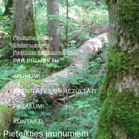
Privātuma politika
Sīkdatņu politika
Piekļūstamības paziņojums
PAR PROJEKTU
JAUNUMI
AKTIVITĀTES UN REZULTĀTI
PASĀKUMI
KONTAKTI
Pieteikties jaunumiem