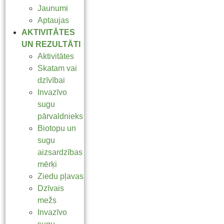
Jaunumi
Aptaujas
AKTIVITĀTES
UN REZULTĀTI
Aktivitātes
Skatam vai
dzīvībai
Invazīvo
sugu
pārvaldnieks
Biotopu un
sugu
aizsardzības
mērķi
Ziedu pļavas
Dzīvais
mežs
Invazīvo