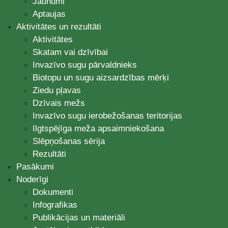
Jaunumi
Aptaujas
Aktivitātes un rezultāti
Aktivitātes
Skatam vai dzīvībai
Invazīvo sugu pārvaldnieks
Biotopu un sugu aizsardzības mērķi
Ziedu pļavas
Dzīvais mežs
Invazīvo sugu ierobežošanas teritorijas
Ilgtspējīga meža apsaimniekošana
Slēpņošanas sērija
Rezultāti
Pasākumi
Noderīgi
Dokumenti
Infografikas
Publikācijas un materiāli