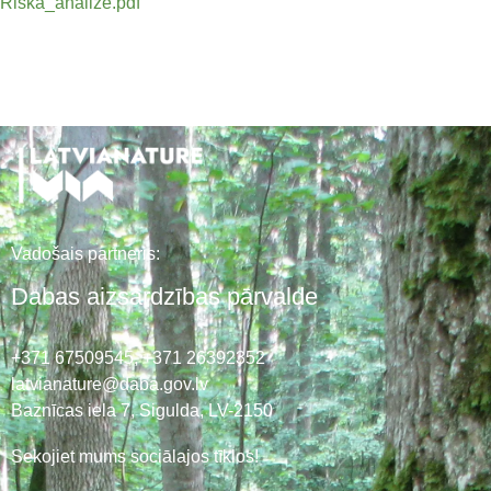
Riska_analize.pdf
Vadošais partneris:
Dabas aizsardzības pārvalde
+371 67509545,
+371 26392352
latvianature@daba.gov.lv
Baznīcas iela 7, Sigulda, LV-2150
Sekojiet mums sociālajos tīklos!