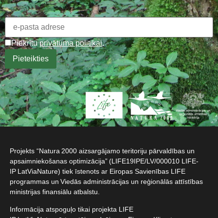
Piekrītu
privātuma politikai
.
Projekts “Natura 2000 aizsargājamo teritoriju pārvaldības un
apsaimniekošanas optimizācija” (LIFE19IPE/LV/000010 LIFE-
IP LatViaNature) tiek īstenots ar Eiropas Savienības LIFE
programmas un Viedās administrācijas un reģionālās attīstības
ministrijas finansiālu atbalstu.​
Informācija atspoguļo tikai projekta LIFE