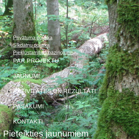
Privātuma politika
Sīkdatņu politika
Piekļūstamības paziņojums
PAR PROJEKTU
JAUNUMI
AKTIVITĀTES UN REZULTĀTI
PASĀKUMI
KONTAKTI
Pieteikties jaunumiem