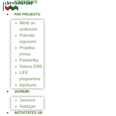
KONFERENCE
2025
PAR PROJEKTU
Mērķi un
uzdevumi
Plānotie
ieguvumi
Projekta
jomas
Partnerība
Natura 2000
LIFE
programma
Iepirkumi
JAUNUMI
Jaunumi
Aptaujas
AKTIVITĀTES UN