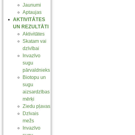
Jaunumi
Aptaujas
AKTIVITĀTES
UN REZULTĀTI
Aktivitātes
Skatam vai
dzīvībai
Invazīvo
sugu
pārvaldnieks
Biotopu un
sugu
aizsardzības
mērķi
Ziedu pļavas
Dzīvais
mežs
Invazīvo