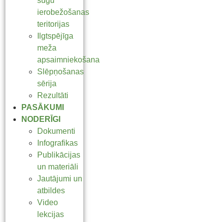
sugu
ierobežošanas
teritorijas
Ilgtspējīga
meža
apsaimniekošana
Slēpņošanas
sērija
Rezultāti
PASĀKUMI
NODERĪGI
Dokumenti
Infografikas
Publikācijas
un materiāli
Jautājumi un
atbildes
Video
lekcijas