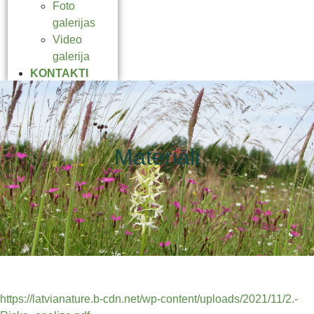
Foto
galerijas
Video
galerija
KONTAKTI
Materiāli
https://latvianature.b-cdn.net/wp-content/uploads/2021/11/2.-