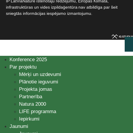
IP LatViaNature īstenotāju redzējumu, Eiropas Klimata,
infrastruktūras un vides izpildaģentūra nav atbildīga par šeit
sniegtās informācijas iespējamo izmantojumu.​
Konference 2025
Par projektu
Mērķi un uzdevumi
Plānotie ieguvumi
Projekta jomas
Partnerība
Natura 2000
LIFE programma
Iepirkumi
Jaunumi