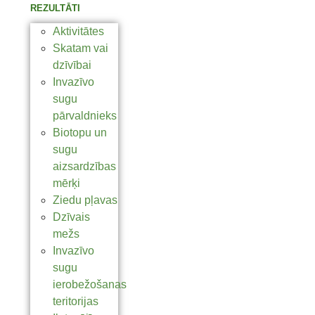
REZULTĀTI
Aktivitātes
Skatam vai
dzīvībai
Invazīvo
sugu
pārvaldnieks
Biotopu un
sugu
aizsardzības
mērķi
Ziedu pļavas
Dzīvais
mežs
Invazīvo
sugu
ierobežošanas
teritorijas