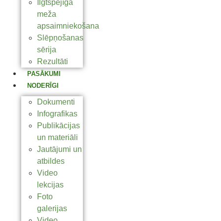
Ilgtspējīga
meža
apsaimniekošana
Slēpņošanas
sērija
Rezultāti
PASĀKUMI
NODERĪGI
Dokumenti
Infografikas
Publikācijas
un materiāli
Jautājumi un
atbildes
Video
lekcijas
Foto
galerijas
Video