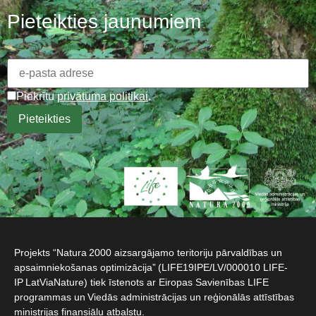
Pieteikties jaunumiem
Piekrītu
privātuma politikai
.
Projekts “Natura 2000 aizsargājamo teritoriju pārvaldības un
apsaimniekošanas optimizācija” (LIFE19IPE/LV/000010 LIFE-
IP LatViaNature) tiek īstenots ar Eiropas Savienības LIFE
programmas un Viedās administrācijas un reģionālās attīstības
ministrijas finansiālu atbalstu.​