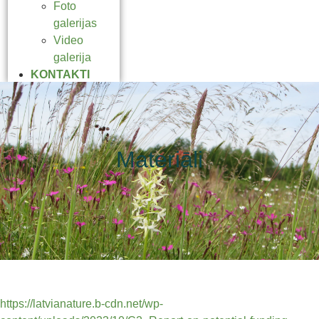
Foto
galerijas
Video
galerija
KONTAKTI
Materiāli
https://latvianature.b-cdn.net/wp-