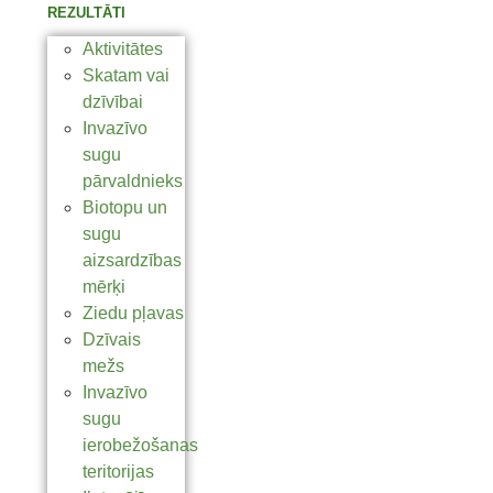
REZULTĀTI
Aktivitātes
Skatam vai
dzīvībai
Invazīvo
sugu
pārvaldnieks
Biotopu un
sugu
aizsardzības
mērķi
Ziedu pļavas
Dzīvais
mežs
Invazīvo
sugu
ierobežošanas
teritorijas