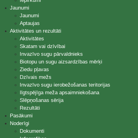
Iepirkumi
Jaunumi
Jaunumi
Aptaujas
Aktivitātes un rezultāti
Aktivitātes
Skatam vai dzīvībai
Invazīvo sugu pārvaldnieks
Biotopu un sugu aizsardzības mērķi
Ziedu pļavas
Dzīvais mežs
Invazīvo sugu ierobežošanas teritorijas
Ilgtspējīga meža apsaimniekošana
Slēpņošanas sērija
Rezultāti
Pasākumi
Noderīgi
Dokumenti