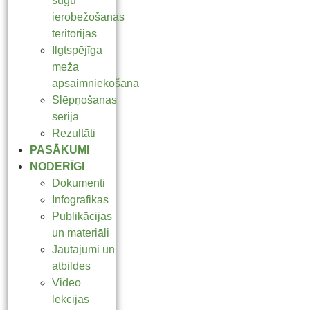
sugu
ierobežošanas
teritorijas
Ilgtspējīga
meža
apsaimniekošana
Slēpņošanas
sērija
Rezultāti
PASĀKUMI
NODERĪGI
Dokumenti
Infografikas
Publikācijas
un materiāli
Jautājumi un
atbildes
Video
lekcijas