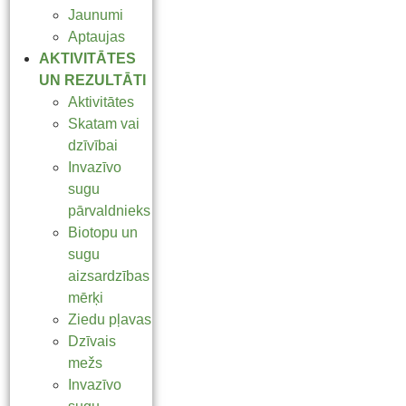
Jaunumi
Aptaujas
AKTIVITĀTES
UN REZULTĀTI
Aktivitātes
Skatam vai
dzīvībai
Invazīvo
sugu
pārvaldnieks
Biotopu un
sugu
aizsardzības
mērķi
Ziedu pļavas
Dzīvais
mežs
Invazīvo