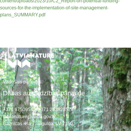
content/uploads/2023/10/C2_Report-on-potential-funding-
sources-for-the-implementation-of-site-management-
plans_SUMMARY.pdf
Vadošais partneris:
Dabas aizsardzības pārvalde
+371 67509545,
+371 26392352
latvianature@daba.gov.lv
Baznīcas iela 7, Sigulda, LV-2150