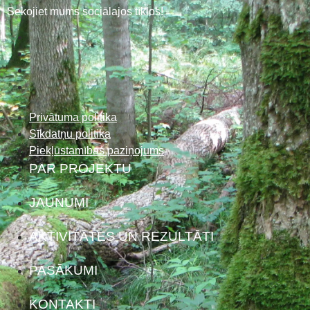
Sekojiet mums sociālajos tīklos!
Privātuma politika
Sīkdatņu politika
Piekļūstamības paziņojums
PAR PROJEKTU
JAUNUMI
AKTIVITĀTES UN REZULTĀTI
PASĀKUMI
KONTAKTI