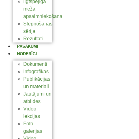
Ilgtspējīga
meža
apsaimniekošana
Slēpņošanas
sērija
Rezultāti
PASĀKUMI
NODERĪGI
Dokumenti
Infografikas
Publikācijas
un materiāli
Jautājumi un
atbildes
Video
lekcijas
Foto
galerijas
Video