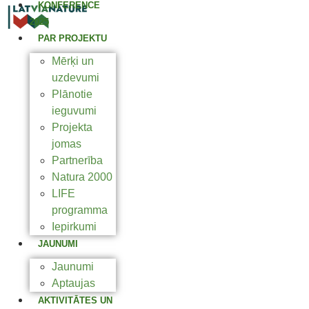
KONFERENCE
2025
PAR PROJEKTU
Mērķi un
uzdevumi
Plānotie
ieguvumi
Projekta
jomas
Partnerība
Natura 2000
LIFE
programma
Iepirkumi
JAUNUMI
Jaunumi
Aptaujas
AKTIVITĀTES UN