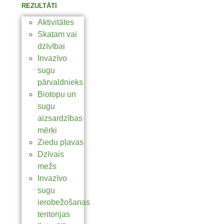
REZULTĀTI
Aktivitātes
Skatam vai
dzīvībai
Invazīvo
sugu
pārvaldnieks
Biotopu un
sugu
aizsardzības
mērķi
Ziedu pļavas
Dzīvais
mežs
Invazīvo
sugu
ierobežošanas
teritorijas