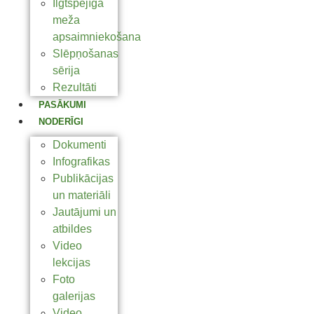
Ilgtspējīga
meža
apsaimniekošana
Slēpņošanas
sērija
Rezultāti
PASĀKUMI
NODERĪGI
Dokumenti
Infografikas
Publikācijas
un materiāli
Jautājumi un
atbildes
Video
lekcijas
Foto
galerijas
Video