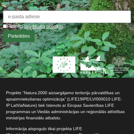
Piekrītu
privātuma politikai
.
Projekts “Natura 2000 aizsargājamo teritoriju pārvaldības un
apsaimniekošanas optimizācija” (LIFE19IPE/LV/000010 LIFE-
IP LatViaNature) tiek īstenots ar Eiropas Savienības LIFE
programmas un Viedās administrācijas un reģionālās attīstības
ministrijas finansiālu atbalstu.​
Informācija atspoguļo tikai projekta LIFE