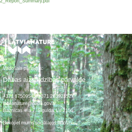
2_Report_Summary.pdf
Vadošais partneris:
Dabas aizsardzības pārvalde
+371 67509545,
+371 26392352
latvianature@daba.gov.lv
Baznīcas iela 7, Sigulda, LV-2150
Sekojiet mums sociālajos tīklos!