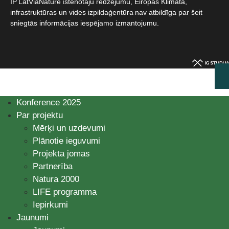
IP LatViaNature īstenotāju redzējumu, Eiropas Klimata,
infrastruktūras un vides izpildaģentūra nav atbildīga par šeit
sniegtās informācijas iespējamo izmantojumu.​
Konference 2025
Par projektu
Mērķi un uzdevumi
Plānotie ieguvumi
Projekta jomas
Partnerība
Natura 2000
LIFE programma
Iepirkumi
Jaunumi