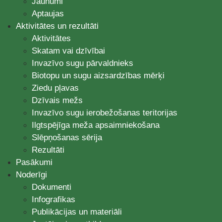
Jaunumi
Aptaujas
Aktivitātes un rezultāti
Aktivitātes
Skatam vai dzīvībai
Invazīvo sugu pārvaldnieks
Biotopu un sugu aizsardzības mērķi
Ziedu pļavas
Dzīvais mežs
Invazīvo sugu ierobežošanas teritorijas
Ilgtspējīga meža apsaimniekošana
Slēpņošanas sērija
Rezultāti
Pasākumi
Noderīgi
Dokumenti
Infografikas
Publikācijas un materiāli