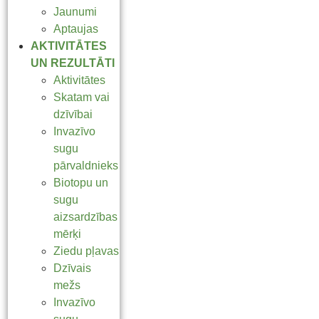
Jaunumi
Aptaujas
AKTIVITĀTES
UN REZULTĀTI
Aktivitātes
Skatam vai
dzīvībai
Invazīvo
sugu
pārvaldnieks
Biotopu un
sugu
aizsardzības
mērķi
Ziedu pļavas
Dzīvais
mežs
Invazīvo