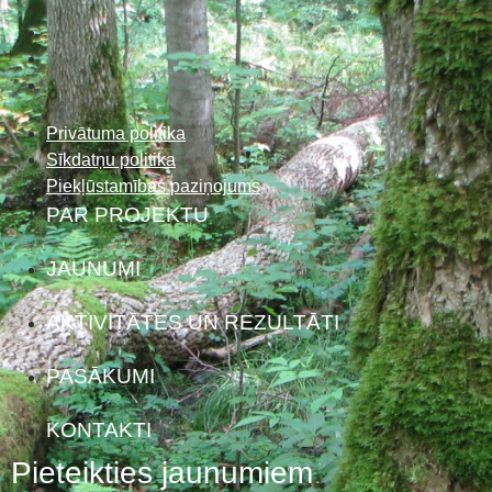
Privātuma politika
Sīkdatņu politika
Piekļūstamības paziņojums
PAR PROJEKTU
JAUNUMI
AKTIVITĀTES UN REZULTĀTI
PASĀKUMI
KONTAKTI
Pieteikties jaunumiem