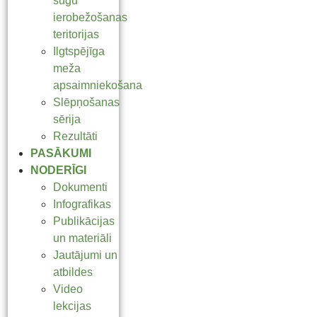
sugu
ierobežošanas
teritorijas
Ilgtspējīga
meža
apsaimniekošana
Slēpņošanas
sērija
Rezultāti
PASĀKUMI
NODERĪGI
Dokumenti
Infografikas
Publikācijas
un materiāli
Jautājumi un
atbildes
Video
lekcijas