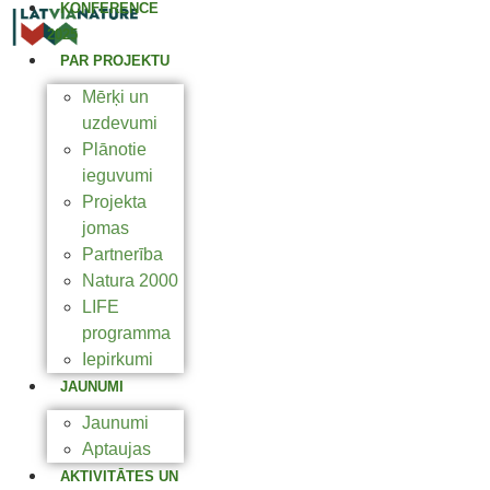
KONFERENCE
2025
PAR PROJEKTU
Mērķi un
uzdevumi
Plānotie
ieguvumi
Projekta
jomas
Partnerība
Natura 2000
LIFE
programma
Iepirkumi
JAUNUMI
Jaunumi
Aptaujas
AKTIVITĀTES UN