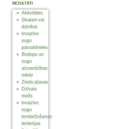
REZULTĀTI
Aktivitātes
Skatam vai
dzīvībai
Invazīvo
sugu
pārvaldnieks
Biotopu un
sugu
aizsardzības
mērķi
Ziedu pļavas
Dzīvais
mežs
Invazīvo
sugu
ierobežošanas
teritorijas