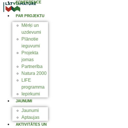
KONFERENCE
2025
PAR PROJEKTU
Mērķi un
uzdevumi
Plānotie
ieguvumi
Projekta
jomas
Partnerība
Natura 2000
LIFE
programma
Iepirkumi
JAUNUMI
Jaunumi
Aptaujas
AKTIVITĀTES UN