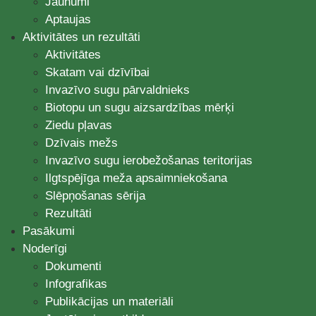
Jaunumi
Aptaujas
Aktivitātes un rezultāti
Aktivitātes
Skatam vai dzīvībai
Invazīvo sugu pārvaldnieks
Biotopu un sugu aizsardzības mērķi
Ziedu pļavas
Dzīvais mežs
Invazīvo sugu ierobežošanas teritorijas
Ilgtspējīga meža apsaimniekošana
Slēpņošanas sērija
Rezultāti
Pasākumi
Noderīgi
Dokumenti
Infografikas
Publikācijas un materiāli