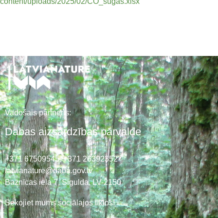
content/uploads/2025/02/CO_sugas.xlsx
Vadošais partneris:
Dabas aizsardzības pārvalde
+371 67509545,
+371 26392352
latvianature@daba.gov.lv
Baznīcas iela 7, Sigulda, LV-2150
Sekojiet mums sociālajos tīklos!