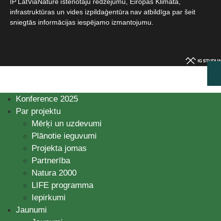
IP LatViaNature īstenotāju redzējumu, Eiropas Klimata,
infrastruktūras un vides izpildaģentūra nav atbildīga par šeit
sniegtās informācijas iespējamo izmantojumu.​
Konference 2025
Par projektu
Mērķi un uzdevumi
Plānotie ieguvumi
Projekta jomas
Partnerība
Natura 2000
LIFE programma
Iepirkumi
Jaunumi