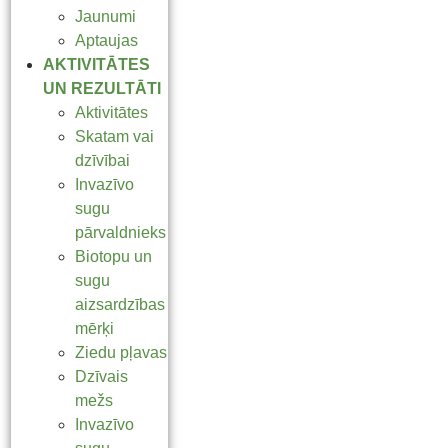
Jaunumi
Aptaujas
AKTIVITĀTES
UN REZULTĀTI
Aktivitātes
Skatam vai
dzīvībai
Invazīvo
sugu
pārvaldnieks
Biotopu un
sugu
aizsardzības
mērķi
Ziedu pļavas
Dzīvais
mežs
Invazīvo