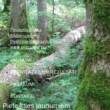
Privātuma politika
Sīkdatņu politika
Piekļūstamības paziņojums
PAR PROJEKTU
JAUNUMI
AKTIVITĀTES UN REZULTĀTI
PASĀKUMI
KONTAKTI
Pieteikties jaunumiem