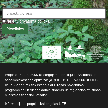
Piekrītu
privātuma politikai
.
Projekts “Natura 2000 aizsargājamo teritoriju pārvaldības un
apsaimniekošanas optimizācija” (LIFE19IPE/LV/000010 LIFE-
IP LatViaNature) tiek īstenots ar Eiropas Savienības LIFE
programmas un Viedās administrācijas un reģionālās attīstības
ministrijas finansiālu atbalstu.​
Informācija atspoguļo tikai projekta LIFE