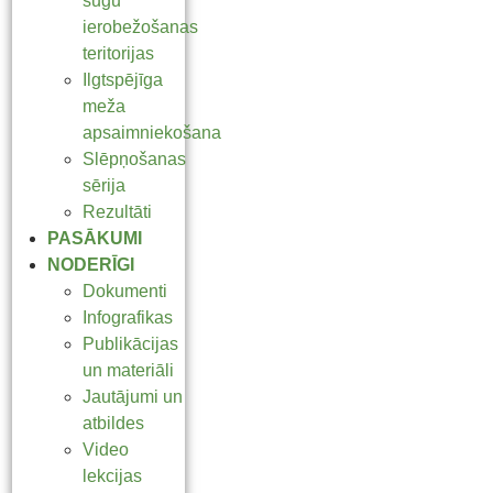
sugu
ierobežošanas
teritorijas
Ilgtspējīga
meža
apsaimniekošana
Slēpņošanas
sērija
Rezultāti
PASĀKUMI
NODERĪGI
Dokumenti
Infografikas
Publikācijas
un materiāli
Jautājumi un
atbildes
Video
lekcijas