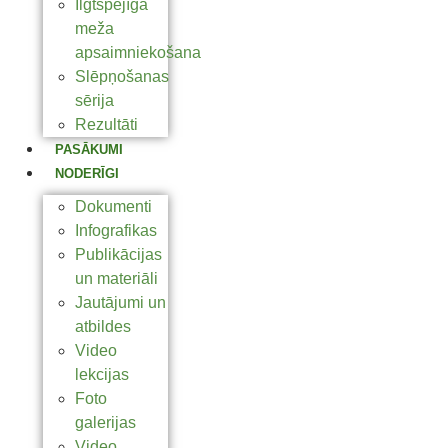
Ilgtspējīga
meža
apsaimniekošana
Slēpņošanas
sērija
Rezultāti
PASĀKUMI
NODERĪGI
Dokumenti
Infografikas
Publikācijas
un materiāli
Jautājumi un
atbildes
Video
lekcijas
Foto
galerijas
Video