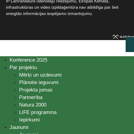
IP LatViaNature īstenotāju redzējumu, Eiropas Klimata,
infrastruktūras un vides izpildaģentūra nav atbildīga par šeit
sniegtās informācijas iespējamo izmantojumu.​
Konference 2025
Par projektu
Mērķi un uzdevumi
Plānotie ieguvumi
Projekta jomas
Partnerība
Natura 2000
LIFE programma
Iepirkumi
Jaunumi