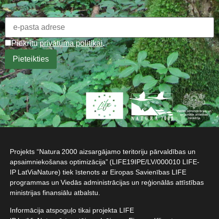
Piekrītu
privātuma politikai
.
Projekts “Natura 2000 aizsargājamo teritoriju pārvaldības un
apsaimniekošanas optimizācija” (LIFE19IPE/LV/000010 LIFE-
IP LatViaNature) tiek īstenots ar Eiropas Savienības LIFE
programmas un Viedās administrācijas un reģionālās attīstības
ministrijas finansiālu atbalstu.​
Informācija atspoguļo tikai projekta LIFE