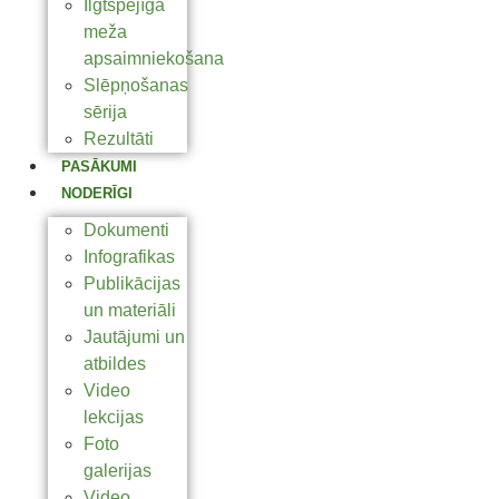
Ilgtspējīga
meža
apsaimniekošana
Slēpņošanas
sērija
Rezultāti
PASĀKUMI
NODERĪGI
Dokumenti
Infografikas
Publikācijas
un materiāli
Jautājumi un
atbildes
Video
lekcijas
Foto
galerijas
Video