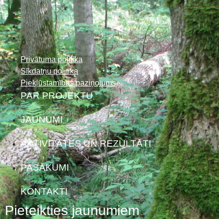
Privātuma politika
Sīkdatņu politika
Piekļūstamības paziņojums
PAR PROJEKTU
JAUNUMI
AKTIVITĀTES UN REZULTĀTI
PASĀKUMI
KONTAKTI
Pieteikties jaunumiem