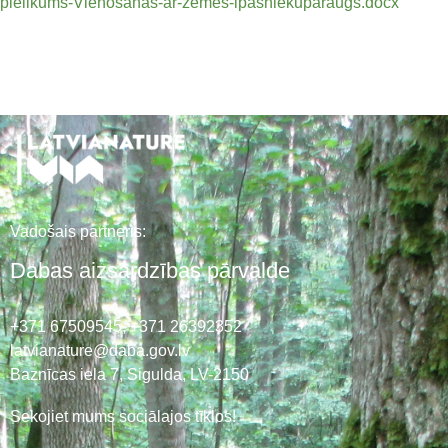
pielikums-Vienosanas-ar-zemes-ipasniekuparaugs.docx
Vadošais partneris:
Dabas aizsardzības pārvalde
+371 67509545,
+371 26392352
latvianature@daba.gov.lv
Baznīcas iela 7, Sigulda, LV-2150
Sekojiet mums sociālajos tīklos!