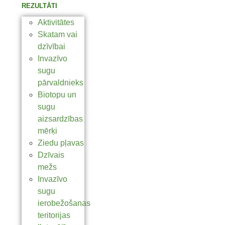
REZULTĀTI
Aktivitātes
Skatam vai
dzīvībai
Invazīvo
sugu
pārvaldnieks
Biotopu un
sugu
aizsardzības
mērķi
Ziedu pļavas
Dzīvais
mežs
Invazīvo
sugu
ierobežošanas
teritorijas