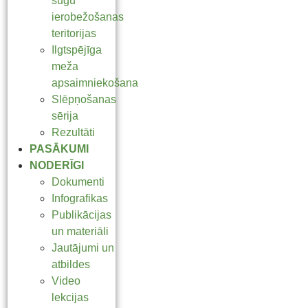
sugu
ierobežošanas
teritorijas
Ilgtspējīga
meža
apsaimniekošana
Slēpņošanas
sērija
Rezultāti
PASĀKUMI
NODERĪGI
Dokumenti
Infografikas
Publikācijas
un materiāli
Jautājumi un
atbildes
Video
lekcijas