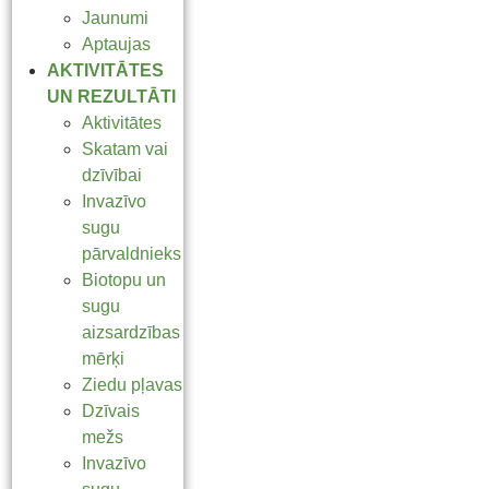
Jaunumi
Aptaujas
AKTIVITĀTES
UN REZULTĀTI
Aktivitātes
Skatam vai
dzīvībai
Invazīvo
sugu
pārvaldnieks
Biotopu un
sugu
aizsardzības
mērķi
Ziedu pļavas
Dzīvais
mežs
Invazīvo