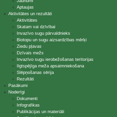
Jaunumi
Aptaujas
Aktivitātes un rezultāti
Aktivitātes
Skatam vai dzīvībai
Invazīvo sugu pārvaldnieks
Biotopu un sugu aizsardzības mērķi
Ziedu pļavas
Dzīvais mežs
Invazīvo sugu ierobežošanas teritorijas
Ilgtspējīga meža apsaimniekošana
Slēpņošanas sērija
Rezultāti
Pasākumi
Noderīgi
Dokumenti
Infografikas
Publikācijas un materiāli