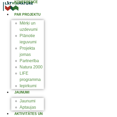
KONFERENCE
2025
PAR PROJEKTU
Mērķi un
uzdevumi
Plānotie
ieguvumi
Projekta
jomas
Partnerība
Natura 2000
LIFE
programma
Iepirkumi
JAUNUMI
Jaunumi
Aptaujas
AKTIVITĀTES UN