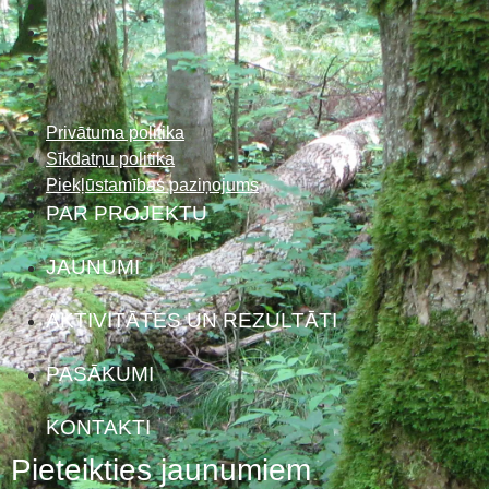
Privātuma politika
Sīkdatņu politika
Piekļūstamības paziņojums
PAR PROJEKTU
JAUNUMI
AKTIVITĀTES UN REZULTĀTI
PASĀKUMI
KONTAKTI
Pieteikties jaunumiem