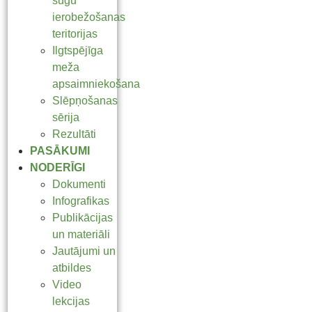
sugu
ierobežošanas
teritorijas
Ilgtspējīga
meža
apsaimniekošana
Slēpņošanas
sērija
Rezultāti
PASĀKUMI
NODERĪGI
Dokumenti
Infografikas
Publikācijas
un materiāli
Jautājumi un
atbildes
Video
lekcijas