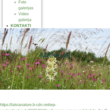
Foto
galerijas
Video
galerija
KONTAKTI
Materiāli
https://latvianature.b-cdn.net/wp-