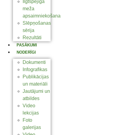
Ilgtspējīga
meža
apsaimniekošana
Slēpņošanas
sērija
Rezultāti
PASĀKUMI
NODERĪGI
Dokumenti
Infografikas
Publikācijas
un materiāli
Jautājumi un
atbildes
Video
lekcijas
Foto
galerijas
Video