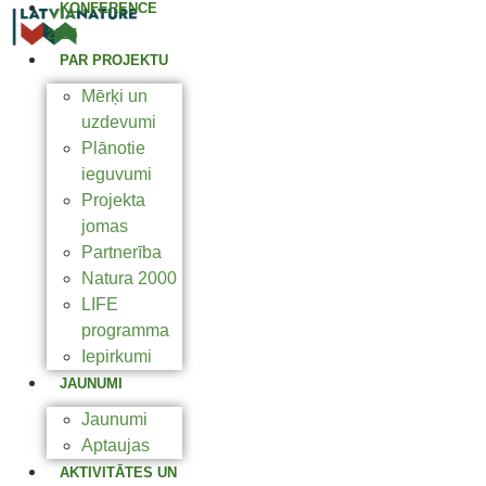
KONFERENCE
2025
PAR PROJEKTU
Mērķi un
uzdevumi
Plānotie
ieguvumi
Projekta
jomas
Partnerība
Natura 2000
LIFE
programma
Iepirkumi
JAUNUMI
Jaunumi
Aptaujas
AKTIVITĀTES UN