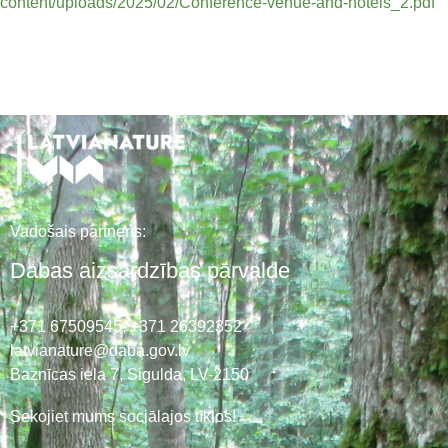
content/uploads/2025/02/Conference-venue-and-hotels_2.pdf
Vadošais partneris:
Dabas aizsardzības pārvalde
+371 67509545,
+371 26392352
latvianature@daba.gov.lv
Baznīcas iela 7, Sigulda, LV-2150
Sekojiet mums sociālajos tīklos!