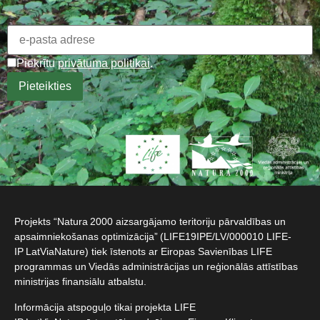
Piekrītu
privātuma politikai
.
Projekts “Natura 2000 aizsargājamo teritoriju pārvaldības un
apsaimniekošanas optimizācija” (LIFE19IPE/LV/000010 LIFE-
IP LatViaNature) tiek īstenots ar Eiropas Savienības LIFE
programmas un Viedās administrācijas un reģionālās attīstības
ministrijas finansiālu atbalstu.​
Informācija atspoguļo tikai projekta LIFE