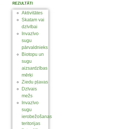
REZULTĀTI
Aktivitātes
Skatam vai
dzīvībai
Invazīvo
sugu
pārvaldnieks
Biotopu un
sugu
aizsardzības
mērķi
Ziedu pļavas
Dzīvais
mežs
Invazīvo
sugu
ierobežošanas
teritorijas