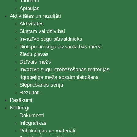
Jaunumi
Aptaujas
Aktivitātes un rezultāti
Aktivitātes
Skatam vai dzīvībai
Invazīvo sugu pārvaldnieks
Biotopu un sugu aizsardzības mērķi
Ziedu pļavas
Dzīvais mežs
Invazīvo sugu ierobežošanas teritorijas
Ilgtspējīga meža apsaimniekošana
Slēpņošanas sērija
Rezultāti
Pasākumi
Noderīgi
Dokumenti
Infografikas
Publikācijas un materiāli