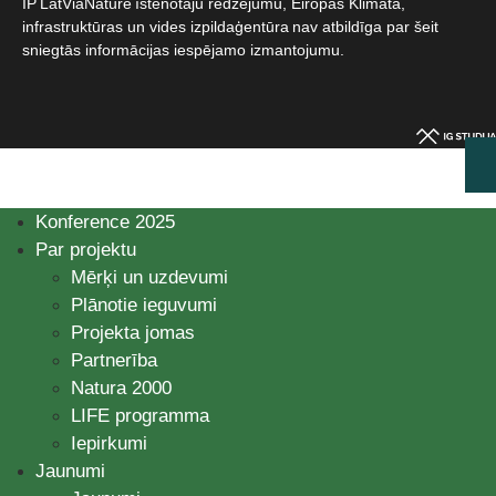
IP LatViaNature īstenotāju redzējumu, Eiropas Klimata,
infrastruktūras un vides izpildaģentūra nav atbildīga par šeit
sniegtās informācijas iespējamo izmantojumu.​
Konference 2025
Par projektu
Mērķi un uzdevumi
Plānotie ieguvumi
Projekta jomas
Partnerība
Natura 2000
LIFE programma
Iepirkumi
Jaunumi