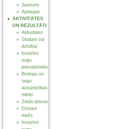
Jaunumi
Aptaujas
AKTIVITĀTES
UN REZULTĀTI
Aktivitātes
Skatam vai
dzīvībai
Invazīvo
sugu
pārvaldnieks
Biotopu un
sugu
aizsardzības
mērķi
Ziedu pļavas
Dzīvais
mežs
Invazīvo