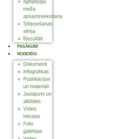
Ilgtspējīga
meža
apsaimniekošana
Slēpņošanas
sērija
Rezultāti
PASĀKUMI
NODERĪGI
Dokumenti
Infografikas
Publikācijas
un materiāli
Jautājumi un
atbildes
Video
lekcijas
Foto
galerijas
Video