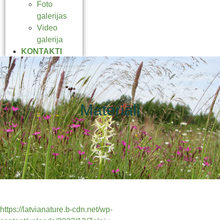
Foto
galerijas
Video
galerija
KONTAKTI
Materiāli
https://latvianature.b-cdn.net/wp-