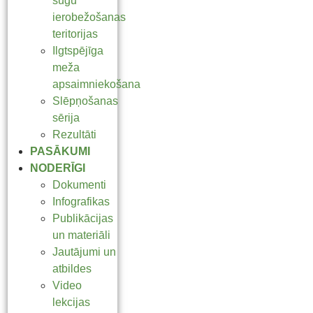
sugu
ierobežošanas
teritorijas
Ilgtspējīga
meža
apsaimniekošana
Slēpņošanas
sērija
Rezultāti
PASĀKUMI
NODERĪGI
Dokumenti
Infografikas
Publikācijas
un materiāli
Jautājumi un
atbildes
Video
lekcijas