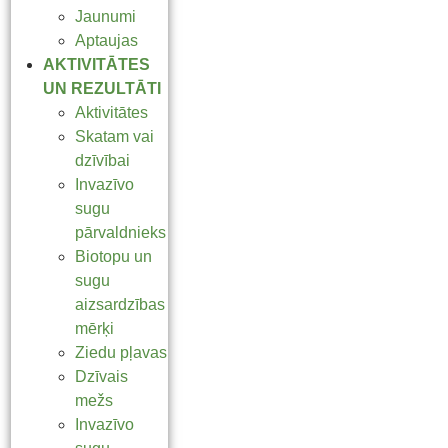
Jaunumi
Aptaujas
AKTIVITĀTES
UN REZULTĀTI
Aktivitātes
Skatam vai
dzīvībai
Invazīvo
sugu
pārvaldnieks
Biotopu un
sugu
aizsardzības
mērķi
Ziedu pļavas
Dzīvais
mežs
Invazīvo