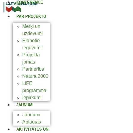
KONFERENCE
2025
PAR PROJEKTU
Mērķi un
uzdevumi
Plānotie
ieguvumi
Projekta
jomas
Partnerība
Natura 2000
LIFE
programma
Iepirkumi
JAUNUMI
Jaunumi
Aptaujas
AKTIVITĀTES UN