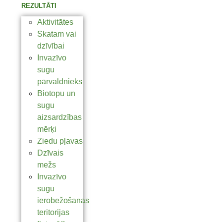
REZULTĀTI
Aktivitātes
Skatam vai
dzīvībai
Invazīvo
sugu
pārvaldnieks
Biotopu un
sugu
aizsardzības
mērķi
Ziedu pļavas
Dzīvais
mežs
Invazīvo
sugu
ierobežošanas
teritorijas