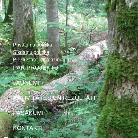
Privātuma politika
Sīkdatņu politika
Piekļūstamības paziņojums
PAR PROJEKTU
JAUNUMI
AKTIVITĀTES UN REZULTĀTI
PASĀKUMI
KONTAKTI