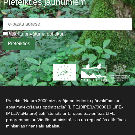
Pieteikties jaunumiem
Piekrītu
privātuma politikai
.
Projekts “Natura 2000 aizsargājamo teritoriju pārvaldības un
apsaimniekošanas optimizācija” (LIFE19IPE/LV/000010 LIFE-
IP LatViaNature) tiek īstenots ar Eiropas Savienības LIFE
programmas un Viedās administrācijas un reģionālās attīstības
ministrijas finansiālu atbalstu.​