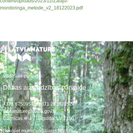
content/uploads/2023/12/Zalaju-
monitoringa_metode_v2_18122023.pdf
Vadošais partneris:
Dabas aizsardzības pārvalde
+371 67509545,
+371 26392352
latvianature@daba.gov.lv
Baznīcas iela 7, Sigulda, LV-2150
Sekojiet mums sociālajos tīklos!