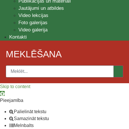
Publikācijas un materiāli
Jautājumi un atbildes
Video lekcijas
Foto galerijas
Video galerija
Kontakti
MEKLĒŠANA
Skip to content
Open toolbar
Pieejamība
Palielināt tekstu
Samazināt tekstu
Melnbalts