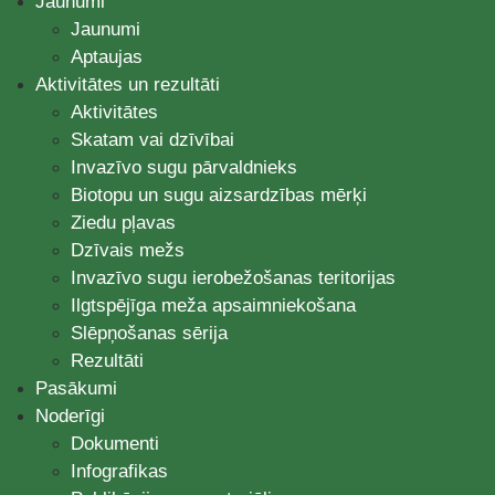
Jaunumi
Jaunumi
Aptaujas
Aktivitātes un rezultāti
Aktivitātes
Skatam vai dzīvībai
Invazīvo sugu pārvaldnieks
Biotopu un sugu aizsardzības mērķi
Ziedu pļavas
Dzīvais mežs
Invazīvo sugu ierobežošanas teritorijas
Ilgtspējīga meža apsaimniekošana
Slēpņošanas sērija
Rezultāti
Pasākumi
Noderīgi
Dokumenti
Infografikas