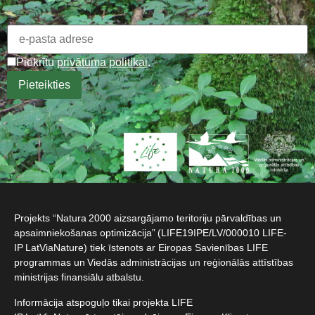
Piekrītu
privātuma politikai
.
Projekts “Natura 2000 aizsargājamo teritoriju pārvaldības un
apsaimniekošanas optimizācija” (LIFE19IPE/LV/000010 LIFE-
IP LatViaNature) tiek īstenots ar Eiropas Savienības LIFE
programmas un Viedās administrācijas un reģionālās attīstības
ministrijas finansiālu atbalstu.​
Informācija atspoguļo tikai projekta LIFE