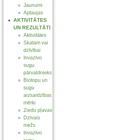
Jaunumi
Aptaujas
AKTIVITĀTES
UN REZULTĀTI
Aktivitātes
Skatam vai
dzīvībai
Invazīvo
sugu
pārvaldnieks
Biotopu un
sugu
aizsardzības
mērķi
Ziedu pļavas
Dzīvais
mežs
Invazīvo