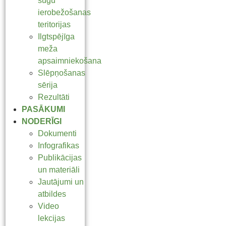
sugu
ierobežošanas
teritorijas
Ilgtspējīga
meža
apsaimniekošana
Slēpņošanas
sērija
Rezultāti
PASĀKUMI
NODERĪGI
Dokumenti
Infografikas
Publikācijas
un materiāli
Jautājumi un
atbildes
Video
lekcijas