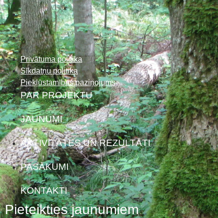
Privātuma politika
Sīkdatņu politika
Piekļūstamības paziņojums
PAR PROJEKTU
JAUNUMI
AKTIVITĀTES UN REZULTĀTI
PASĀKUMI
KONTAKTI
Pieteikties jaunumiem