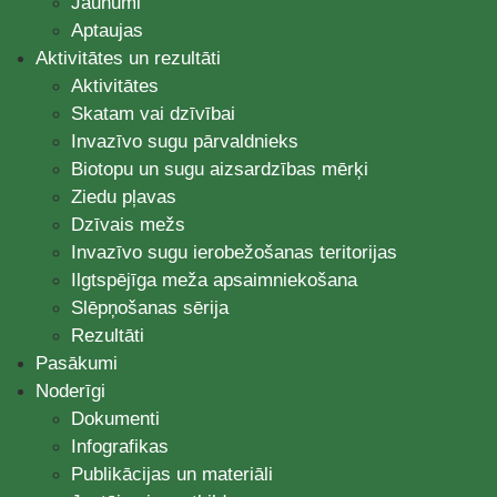
Jaunumi
Aptaujas
Aktivitātes un rezultāti
Aktivitātes
Skatam vai dzīvībai
Invazīvo sugu pārvaldnieks
Biotopu un sugu aizsardzības mērķi
Ziedu pļavas
Dzīvais mežs
Invazīvo sugu ierobežošanas teritorijas
Ilgtspējīga meža apsaimniekošana
Slēpņošanas sērija
Rezultāti
Pasākumi
Noderīgi
Dokumenti
Infografikas
Publikācijas un materiāli