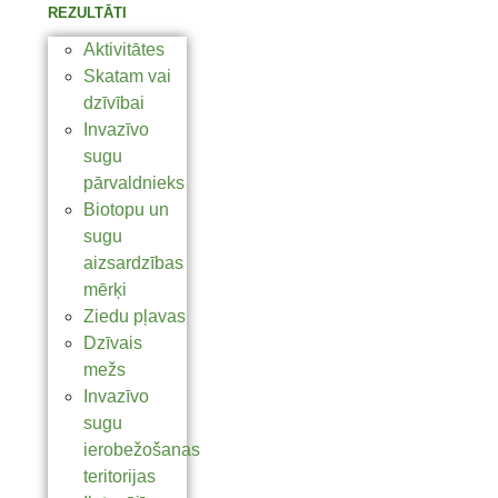
REZULTĀTI
Aktivitātes
Skatam vai
dzīvībai
Invazīvo
sugu
pārvaldnieks
Biotopu un
sugu
aizsardzības
mērķi
Ziedu pļavas
Dzīvais
mežs
Invazīvo
sugu
ierobežošanas
teritorijas