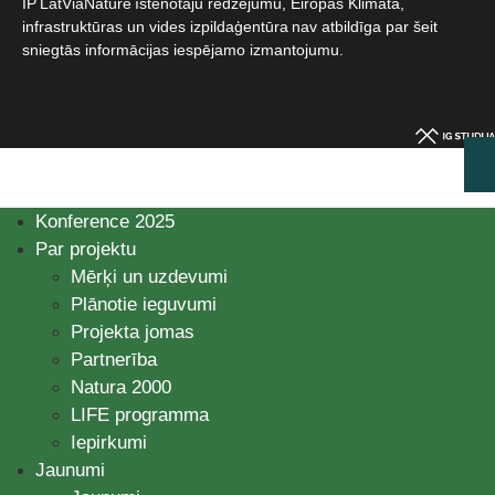
IP LatViaNature īstenotāju redzējumu, Eiropas Klimata,
infrastruktūras un vides izpildaģentūra nav atbildīga par šeit
sniegtās informācijas iespējamo izmantojumu.​
Konference 2025
Par projektu
Mērķi un uzdevumi
Plānotie ieguvumi
Projekta jomas
Partnerība
Natura 2000
LIFE programma
Iepirkumi
Jaunumi