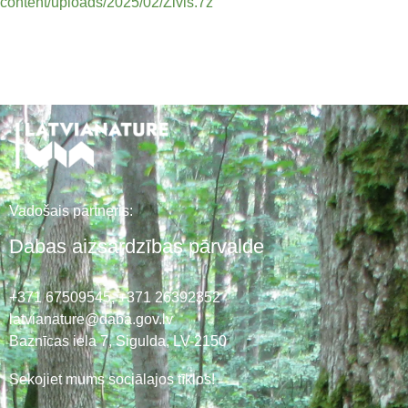
content/uploads/2025/02/Zivis.7z
Vadošais partneris:
Dabas aizsardzības pārvalde
+371 67509545,
+371 26392352
latvianature@daba.gov.lv
Baznīcas iela 7, Sigulda, LV-2150
Sekojiet mums sociālajos tīklos!