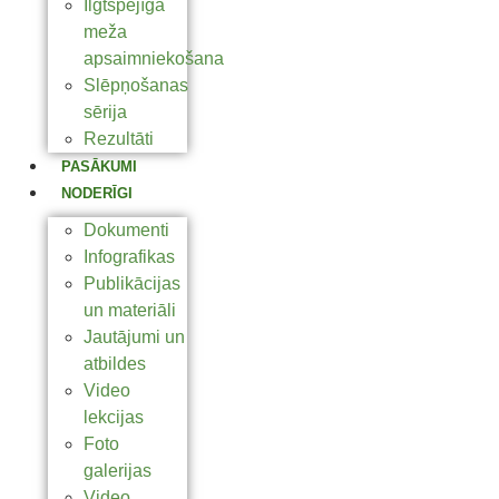
Ilgtspējīga
meža
apsaimniekošana
Slēpņošanas
sērija
Rezultāti
PASĀKUMI
NODERĪGI
Dokumenti
Infografikas
Publikācijas
un materiāli
Jautājumi un
atbildes
Video
lekcijas
Foto
galerijas
Video