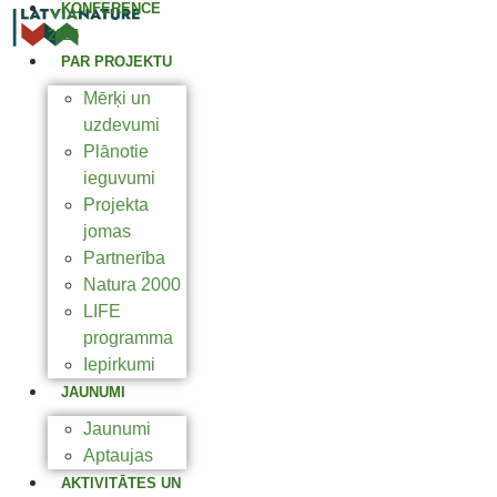
KONFERENCE
2025
PAR PROJEKTU
Mērķi un
uzdevumi
Plānotie
ieguvumi
Projekta
jomas
Partnerība
Natura 2000
LIFE
programma
Iepirkumi
JAUNUMI
Jaunumi
Aptaujas
AKTIVITĀTES UN