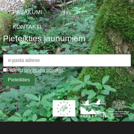
PASĀKUMI
KONTAKTI
Pieteikties jaunumiem
Piekrītu
privātuma politikai
.