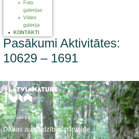
Foto
galerijas
Video
galerija
KONTAKTI
Pasākumi Aktivitātes:
10629 – 1691
Vadošais partneris:
Dabas aizsardzības pārvalde