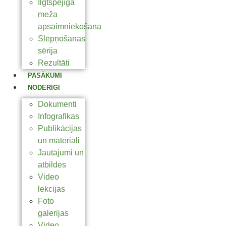
Ilgtspējīga
meža
apsaimniekošana
Slēpņošanas
sērija
Rezultāti
PASĀKUMI
NODERĪGI
Dokumenti
Infografikas
Publikācijas
un materiāli
Jautājumi un
atbildes
Video
lekcijas
Foto
galerijas
Video