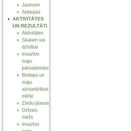
Jaunumi
Aptaujas
AKTIVITĀTES
UN REZULTĀTI
Aktivitātes
Skatam vai
dzīvībai
Invazīvo
sugu
pārvaldnieks
Biotopu un
sugu
aizsardzības
mērķi
Ziedu pļavas
Dzīvais
mežs
Invazīvo