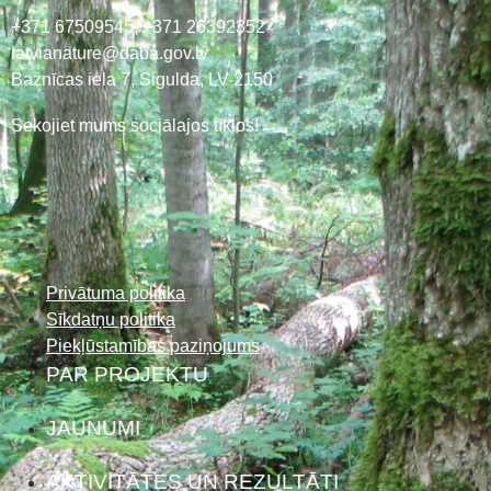
+371 67509545,
+371 26392352
latvianature@daba.gov.lv
Baznīcas iela 7, Sigulda, LV-2150
Sekojiet mums sociālajos tīklos!
Privātuma politika
Sīkdatņu politika
Piekļūstamības paziņojums
PAR PROJEKTU
JAUNUMI
AKTIVITĀTES UN REZULTĀTI