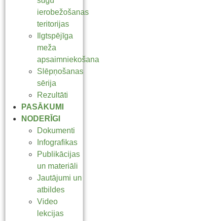
sugu
ierobežošanas
teritorijas
Ilgtspējīga
meža
apsaimniekošana
Slēpņošanas
sērija
Rezultāti
PASĀKUMI
NODERĪGI
Dokumenti
Infografikas
Publikācijas
un materiāli
Jautājumi un
atbildes
Video
lekcijas