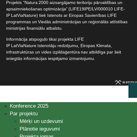
Projekts “Natura 2000 aizsargājamo teritoriju pārvaldības un
apsaimniekošanas optimizācija” (LIFE19IPE/LV/000010 LIFE-
IP LatViaNature) tiek īstenots ar Eiropas Savienības LIFE
programmas un Viedās administrācijas un reģionālās attīstības
ministrijas finansiālu atbalstu.​
Informācija atspoguļo tikai projekta LIFE
IP LatViaNature īstenotāju redzējumu, Eiropas Klimata,
infrastruktūras un vides izpildaģentūra nav atbildīga par šeit
sniegtās informācijas iespējamo izmantojumu.​
Konference 2025
Par projektu
Mērķi un uzdevumi
Plānotie ieguvumi
Projekta jomas