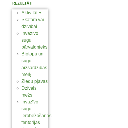
REZULTĀTI
Aktivitātes
Skatam vai
dzīvībai
Invazīvo
sugu
pārvaldnieks
Biotopu un
sugu
aizsardzības
mērķi
Ziedu pļavas
Dzīvais
mežs
Invazīvo
sugu
ierobežošanas
teritorijas