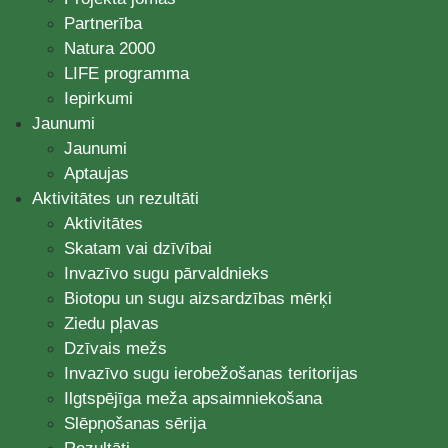
Partnerība
Natura 2000
LIFE programma
Iepirkumi
Jaunumi
Jaunumi
Aptaujas
Aktivitātes un rezultāti
Aktivitātes
Skatam vai dzīvībai
Invazīvo sugu pārvaldnieks
Biotopu un sugu aizsardzības mērķi
Ziedu pļavas
Dzīvais mežs
Invazīvo sugu ierobežošanas teritorijas
Ilgtspējīga meža apsaimniekošana
Slēpņošanas sērija