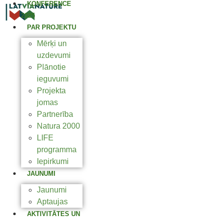
KONFERENCE
2025
PAR PROJEKTU
Mērķi un
uzdevumi
Plānotie
ieguvumi
Projekta
jomas
Partnerība
Natura 2000
LIFE
programma
Iepirkumi
JAUNUMI
Jaunumi
Aptaujas
AKTIVITĀTES UN