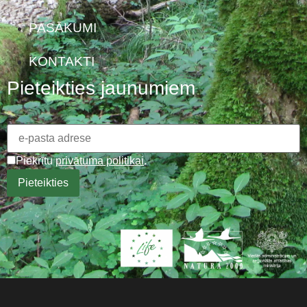
PASĀKUMI
KONTAKTI
Pieteikties jaunumiem
Piekrītu
privātuma politikai
.