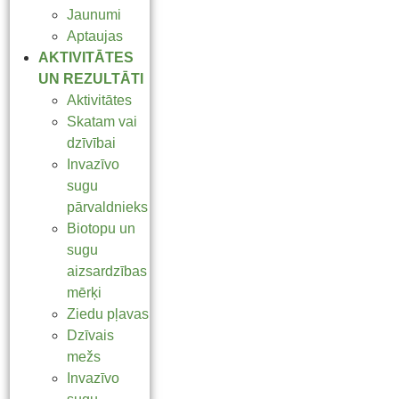
Jaunumi
Aptaujas
AKTIVITĀTES
UN REZULTĀTI
Aktivitātes
Skatam vai
dzīvībai
Invazīvo
sugu
pārvaldnieks
Biotopu un
sugu
aizsardzības
mērķi
Ziedu pļavas
Dzīvais
mežs
Invazīvo