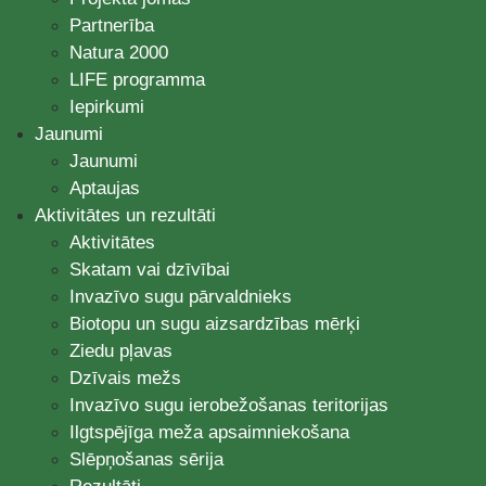
Partnerība
Natura 2000
LIFE programma
Iepirkumi
Jaunumi
Jaunumi
Aptaujas
Aktivitātes un rezultāti
Aktivitātes
Skatam vai dzīvībai
Invazīvo sugu pārvaldnieks
Biotopu un sugu aizsardzības mērķi
Ziedu pļavas
Dzīvais mežs
Invazīvo sugu ierobežošanas teritorijas
Ilgtspējīga meža apsaimniekošana
Slēpņošanas sērija