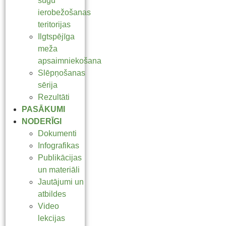
sugu
ierobežošanas
teritorijas
Ilgtspējīga
meža
apsaimniekošana
Slēpņošanas
sērija
Rezultāti
PASĀKUMI
NODERĪGI
Dokumenti
Infografikas
Publikācijas
un materiāli
Jautājumi un
atbildes
Video
lekcijas