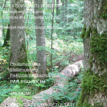
+371 67509545,
+371 26392352
latvianature@daba.gov.lv
Baznīcas iela 7, Sigulda, LV-2150
Sekojiet mums sociālajos tīklos!
Privātuma politika
Sīkdatņu politika
Piekļūstamības paziņojums
PAR PROJEKTU
JAUNUMI
AKTIVITĀTES UN REZULTĀTI