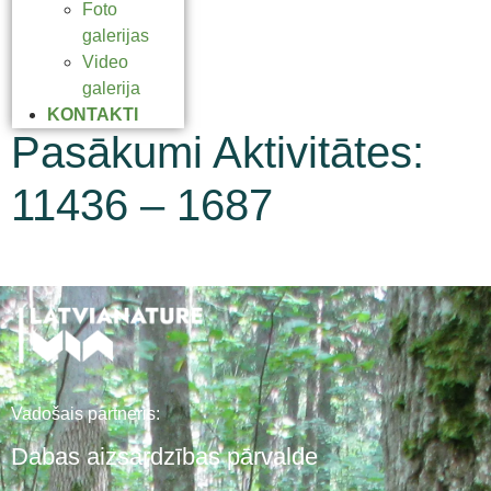
Foto
galerijas
Video
galerija
KONTAKTI
Pasākumi Aktivitātes:
11436 – 1687
Vadošais partneris:
Dabas aizsardzības pārvalde