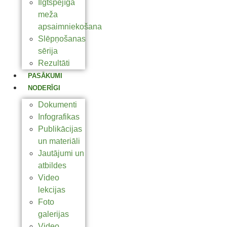
Ilgtspējīga
meža
apsaimniekošana
Slēpņošanas
sērija
Rezultāti
PASĀKUMI
NODERĪGI
Dokumenti
Infografikas
Publikācijas
un materiāli
Jautājumi un
atbildes
Video
lekcijas
Foto
galerijas
Video