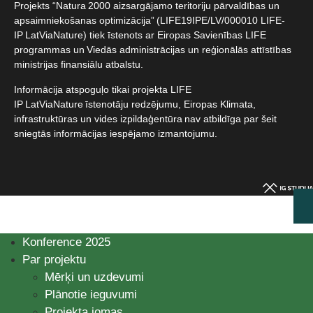
Projekts “Natura 2000 aizsargājamo teritoriju pārvaldības un
apsaimniekošanas optimizācija” (LIFE19IPE/LV/000010 LIFE-
IP LatViaNature) tiek īstenots ar Eiropas Savienības LIFE
programmas un Viedās administrācijas un reģionālās attīstības
ministrijas finansiālu atbalstu.​
Informācija atspoguļo tikai projekta LIFE
IP LatViaNature īstenotāju redzējumu, Eiropas Klimata,
infrastruktūras un vides izpildaģentūra nav atbildīga par šeit
sniegtās informācijas iespējamo izmantojumu.​
Konference 2025
Par projektu
Mērķi un uzdevumi
Plānotie ieguvumi
Projekta jomas