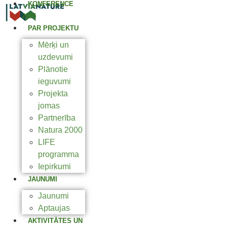
KONFERENCE
2025
PAR PROJEKTU
Mērķi un
uzdevumi
Plānotie
ieguvumi
Projekta
jomas
Partnerība
Natura 2000
LIFE
programma
Iepirkumi
JAUNUMI
Jaunumi
Aptaujas
AKTIVITĀTES UN