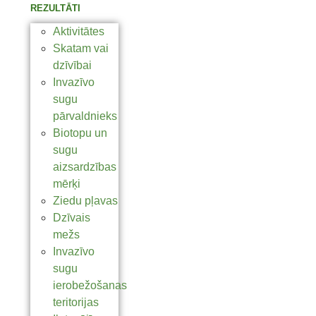
REZULTĀTI
Aktivitātes
Skatam vai
dzīvībai
Invazīvo
sugu
pārvaldnieks
Biotopu un
sugu
aizsardzības
mērķi
Ziedu pļavas
Dzīvais
mežs
Invazīvo
sugu
ierobežošanas
teritorijas