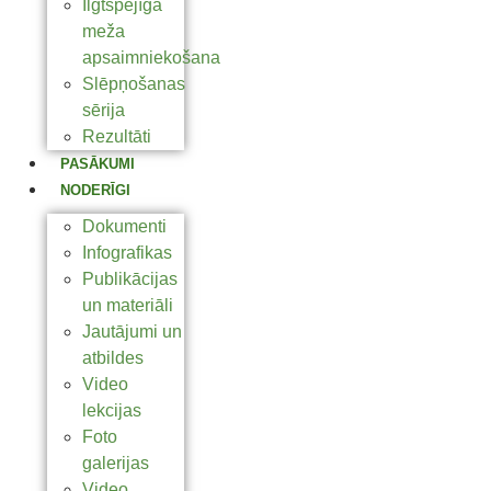
Ilgtspējīga
meža
apsaimniekošana
Slēpņošanas
sērija
Rezultāti
PASĀKUMI
NODERĪGI
Dokumenti
Infografikas
Publikācijas
un materiāli
Jautājumi un
atbildes
Video
lekcijas
Foto
galerijas
Video