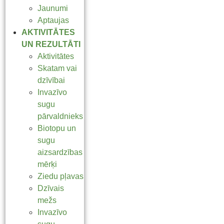
Jaunumi
Aptaujas
AKTIVITĀTES
UN REZULTĀTI
Aktivitātes
Skatam vai
dzīvībai
Invazīvo
sugu
pārvaldnieks
Biotopu un
sugu
aizsardzības
mērķi
Ziedu pļavas
Dzīvais
mežs
Invazīvo