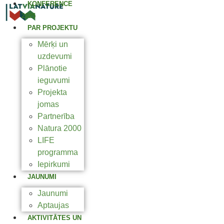
KONFERENCE
2025
PAR PROJEKTU
Mērķi un
uzdevumi
Plānotie
ieguvumi
Projekta
jomas
Partnerība
Natura 2000
LIFE
programma
Iepirkumi
JAUNUMI
Jaunumi
Aptaujas
AKTIVITĀTES UN