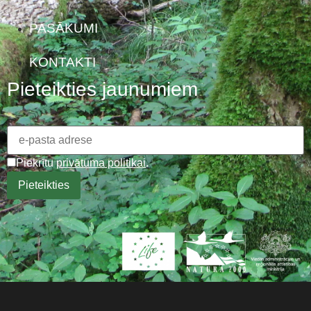
PASĀKUMI
KONTAKTI
Pieteikties jaunumiem
Piekrītu
privātuma politikai
.