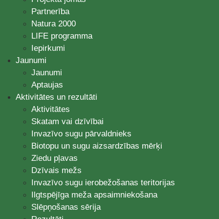
Partnerība
Natura 2000
LIFE programma
Iepirkumi
Jaunumi
Jaunumi
Aptaujas
Aktivitātes un rezultāti
Aktivitātes
Skatam vai dzīvībai
Invazīvo sugu pārvaldnieks
Biotopu un sugu aizsardzības mērķi
Ziedu pļavas
Dzīvais mežs
Invazīvo sugu ierobežošanas teritorijas
Ilgtspējīga meža apsaimniekošana
Slēpņošanas sērija