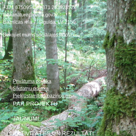
+371 67509545,
+371 26392352
latvianature@daba.gov.lv
Baznīcas iela 7, Sigulda, LV-2150
Sekojiet mums sociālajos tīklos!
Privātuma politika
Sīkdatņu politika
Piekļūstamības paziņojums
PAR PROJEKTU
JAUNUMI
AKTIVITĀTES UN REZULTĀTI