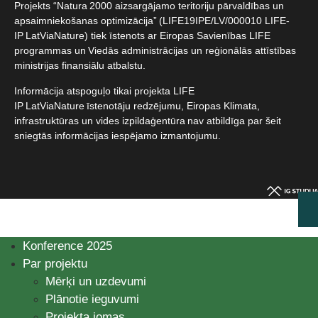
Projekts “Natura 2000 aizsargājamo teritoriju pārvaldības un
apsaimniekošanas optimizācija” (LIFE19IPE/LV/000010 LIFE-
IP LatViaNature) tiek īstenots ar Eiropas Savienības LIFE
programmas un Viedās administrācijas un reģionālās attīstības
ministrijas finansiālu atbalstu.​
Informācija atspoguļo tikai projekta LIFE
IP LatViaNature īstenotāju redzējumu, Eiropas Klimata,
infrastruktūras un vides izpildaģentūra nav atbildīga par šeit
sniegtās informācijas iespējamo izmantojumu.​
Konference 2025
Par projektu
Mērķi un uzdevumi
Plānotie ieguvumi
Projekta jomas