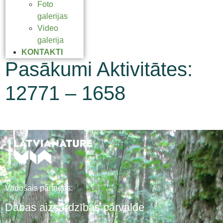
Foto
galerijas
Video
galerija
KONTAKTI
Pasākumi Aktivitātes:
12771 – 1658
Vadošais partneris:
Dabas aizsardzības pārvalde