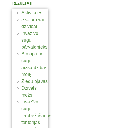
REZULTĀTI
Aktivitātes
Skatam vai
dzīvībai
Invazīvo
sugu
pārvaldnieks
Biotopu un
sugu
aizsardzības
mērķi
Ziedu pļavas
Dzīvais
mežs
Invazīvo
sugu
ierobežošanas
teritorijas