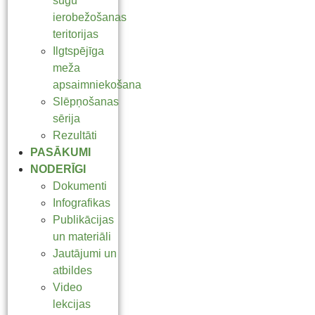
sugu
ierobežošanas
teritorijas
Ilgtspējīga
meža
apsaimniekošana
Slēpņošanas
sērija
Rezultāti
PASĀKUMI
NODERĪGI
Dokumenti
Infografikas
Publikācijas
un materiāli
Jautājumi un
atbildes
Video
lekcijas