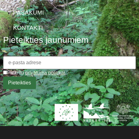
PASĀKUMI
KONTAKTI
Pieteikties jaunumiem
Piekrītu
privātuma politikai
.