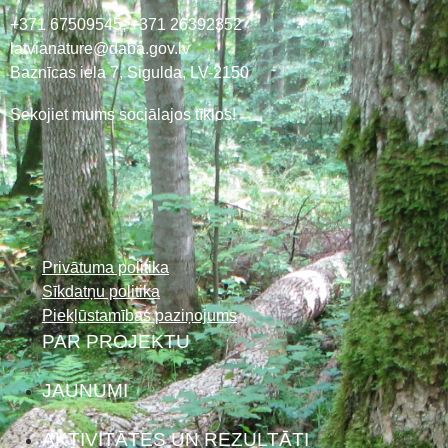
+371 67509545,
+371 26392352
latvianature@daba.gov.lv
Baznīcas iela 7, Sigulda, LV-2150
Sekojiet mums sociālajos tīklos!
Privātuma politika
Sīkdatņu politika
Piekļūstamības paziņojums
PAR PROJEKTU
JAUNUMI
AKTIVITĀTES UN REZULTĀTI