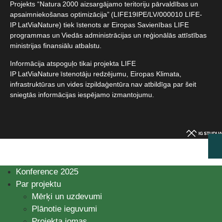
Projekts “Natura 2000 aizsargājamo teritoriju pārvaldības un
apsaimniekošanas optimizācija” (LIFE19IPE/LV/000010 LIFE-
IP LatViaNature) tiek īstenots ar Eiropas Savienības LIFE
programmas un Viedās administrācijas un reģionālās attīstības
ministrijas finansiālu atbalstu.​
Informācija atspoguļo tikai projekta LIFE
IP LatViaNature īstenotāju redzējumu, Eiropas Klimata,
infrastruktūras un vides izpildaģentūra nav atbildīga par šeit
sniegtās informācijas iespējamo izmantojumu.​
Konference 2025
Par projektu
Mērķi un uzdevumi
Plānotie ieguvumi
Projekta jomas