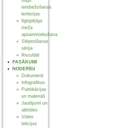
sugu
ierobežošanas
teritorijas
Ilgtspējīga
meža
apsaimniekošana
Slēpņošanas
sērija
Rezultāti
PASĀKUMI
NODERĪGI
Dokumenti
Infografikas
Publikācijas
un materiāli
Jautājumi un
atbildes
Video
lekcijas