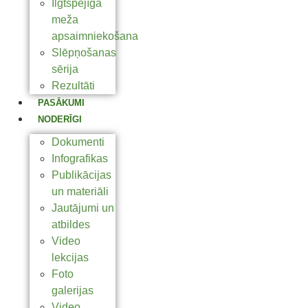
Ilgtspējīga
meža
apsaimniekošana
Slēpņošanas
sērija
Rezultāti
PASĀKUMI
NODERĪGI
Dokumenti
Infografikas
Publikācijas
un materiāli
Jautājumi un
atbildes
Video
lekcijas
Foto
galerijas
Video