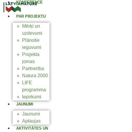
KONFERENCE
2025
PAR PROJEKTU
Mērķi un
uzdevumi
Plānotie
ieguvumi
Projekta
jomas
Partnerība
Natura 2000
LIFE
programma
Iepirkumi
JAUNUMI
Jaunumi
Aptaujas
AKTIVITĀTES UN