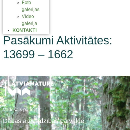
Foto
galerijas
Video
galerija
KONTAKTI
Pasākumi Aktivitātes:
13699 – 1662
Vadošais partneris:
Dabas aizsardzības pārvalde