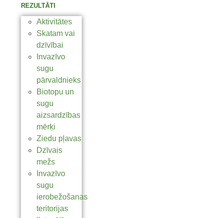
REZULTĀTI
Aktivitātes
Skatam vai
dzīvībai
Invazīvo
sugu
pārvaldnieks
Biotopu un
sugu
aizsardzības
mērķi
Ziedu pļavas
Dzīvais
mežs
Invazīvo
sugu
ierobežošanas
teritorijas