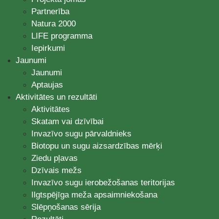
Partnerība
Natura 2000
LIFE programma
Iepirkumi
Jaunumi
Jaunumi
Aptaujas
Aktivitātes un rezultāti
Aktivitātes
Skatam vai dzīvībai
Invazīvo sugu pārvaldnieks
Biotopu un sugu aizsardzības mērķi
Ziedu pļavas
Dzīvais mežs
Invazīvo sugu ierobežošanas teritorijas
Ilgtspējīga meža apsaimniekošana
Slēpņošanas sērija