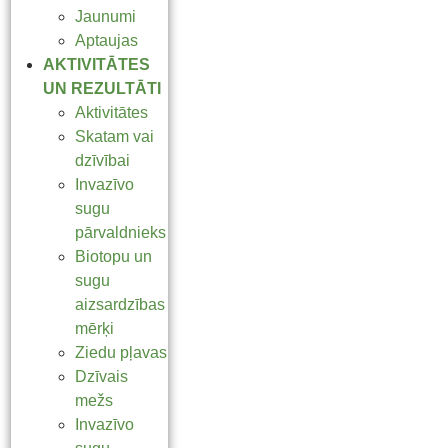
Jaunumi
Aptaujas
AKTIVITĀTES
UN REZULTĀTI
Aktivitātes
Skatam vai
dzīvībai
Invazīvo
sugu
pārvaldnieks
Biotopu un
sugu
aizsardzības
mērķi
Ziedu pļavas
Dzīvais
mežs
Invazīvo